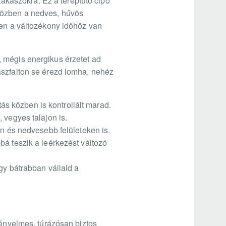
szakaszokra. Ez a terepfutó cipő
közben a nedves, hűvös
ten a változékony időhöz van
 mégis energikus érzetet ad
aszfalton se érezd lomha, nehéz
s közben is kontrollált marad.
 vegyes talajon is.
on és nedvesebb felületeken is.
bá teszik a leérkezést változó
gy bátrabban vállald a
kényelmes, túrázósan biztos