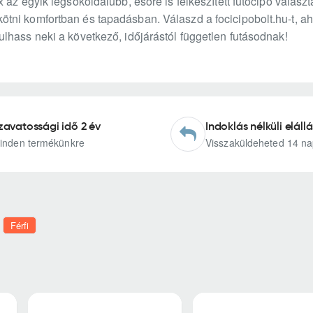
 az egyik legsokoldalúbb, esőre is felkészített futócipő választ
ni komfortban és tapadásban. Válaszd a focicipobolt.hu-t, aho
lhass neki a következő, időjárástól független futásodnak!
zavatossági idő 2 év
Indoklás nélküli elállá
inden termékünkre
Visszaküldeheted 14 na
Férfi