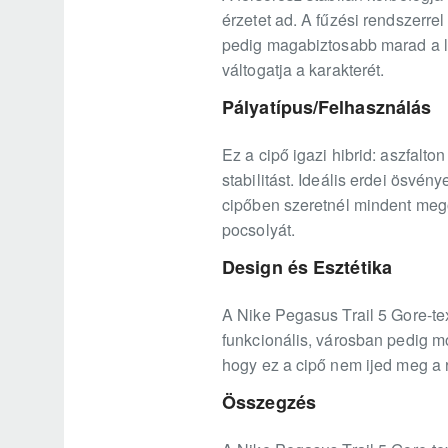
érzetet ad. A fűzési rendszerre
pedig magabiztosabb marad a lé
váltogatja a karakterét.
Pályatípus/Felhasználás
Ez a cipő igazi hibrid: aszfalt
stabilitást. Ideális erdei ösvé
cipőben szeretnél mindent mego
pocsolyát.
Design és Esztétika
A Nike Pegasus Trail 5 Gore-tex
funkcionális, városban pedig mod
hogy ez a cipő nem ijed meg a r
Összegzés