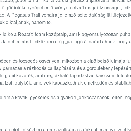
abb, „door-to-trail” kör a Városliget aszfaltjáról át a murvás 
illő gördülékenységet és ösvényen elvárt magabiztosságot, mi
d. A Pegasus Trail vonalra jellemző sokoldalúság itt kifejezet
k diktáljanak, hanem te.
x lelke a ReactX foam középtalp, ami kiegyensúlyozottan puha,
s kíméli a lábat, miközben elég „pattogós” marad ahhoz, hogy 
en és tocsogós ösvényen, miközben a cipő belső klímája futá
 párnázás a rázkódás csillapítására és a gördülékeny lépésért,
rain gumi keverék, ami megbízható tapadást ad kavicson, földút
imalizált bütykök, amelyek kapaszkodnak emelkedőn és stabilab
delem a kövek, gyökerek és a gyakori „orrkoccanások” ellen, ho
 a lábfejet, miközben a párnázottság a saroknál és a nyelvnél 