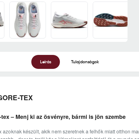
Leírás
Tulajdonságok
5 GORE-TEX
-tex – Menj ki az ösvényre, bármi is jön szembe
 azoknak készült, akik nem szeretnek a felhők miatt otthon ma