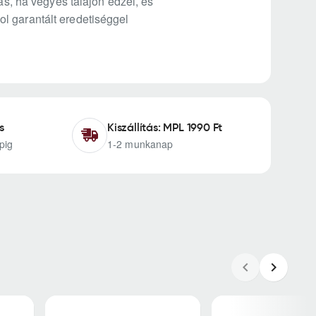
ás, ha vegyes talajon edzel, és
l garantált eredetiséggel
s
Kiszállítás: MPL 1990 Ft
pig
1-2 munkanap