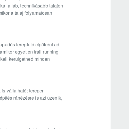
kál a láb, technikásabb talajon
ikor a talaj folyamatosan
tapadós terepfutó cipőként ad
amikor egyetlen trail running
 kell kerülgetned minden
is vállalható: terepen
lépítés ránézésre is azt üzenik,