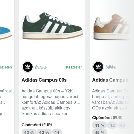
Adidas
Adidas
szleten
Készleten
Adidas Campus 00s
Adidas Campus 0
városi
Adidas Campus 00s – Y2K
Adidas Campus OOs 
et
hangulat, egész napos városi
hangulat, ami egész n
us
komfortAz Adidas Campus 00s
városbanAz Adidas 
azoknak készült, akik egy
OOs azoknak szól, ak
get
ikonikus adidas sneaker
klasszikus adidas örö
Cipőméret (EUR)
karakterét keresik,..
modern, kétezres ..
41 ⅓
42
43 ⅓
Cipőméret (EUR)
42 ⅔
43 ⅓
44
45 ⅓