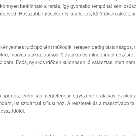
l könnyen beállítható a tartás, így gyorsabb tempónál sem csúsz
pésed. Hosszabb futásokon is komfortos, különösen akkor, am
on kényelmes futócipőként működik, terepen pedig biztonságos, 
nyekre, murvás utakra, parkos földutakra és mindennapi edzésre, 
ldani. Esős, nyirkos időben különösen jó választás, mert nem
 sportos, technikás megjelenése egyszerre praktikus és utcára 
ern, letisztult trail stílust hoz. A részletek és a masszívabb fe
ossz időtől.