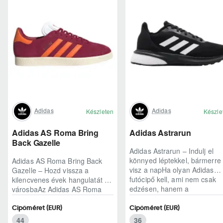
Adidas
Adidas
Készleten
Készle
Adidas AS Roma Bring
Adidas Astrarun
Back Gazelle
Adidas Astrarun – Indulj el
könnyed léptekkel, bármerre
Adidas AS Roma Bring Back
visz a napHa olyan Adidas
Gazelle – Hozd vissza a
futócipő kell, ami nem csak
kilencvenes évek hangulatát a
edzésen, hanem a
városbaAz Adidas AS Roma
hétköznapokban is kénye..
Bring Back Gazelle nem
egyszerű sneaker, hane..
Cipőméret (EUR)
Cipőméret (EUR)
44
36