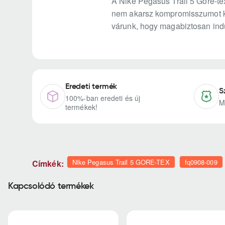
A Nike Pegasus Trail 5 Gore-tex
nem akarsz kompromisszumot köt
várunk, hogy magabiztosan indu
Eredeti termék
S
100%-ban eredeti és új
M
termékek!
Nike Pegasus Trail 5 GORE-TEX
fq0908-009
Címkék:
Kapcsolódó termékek