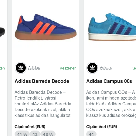
Adidas
Adidas
ten
Készleten
Ké
Adidas Barreda Decode
Adidas Campus 00s
Adidas Baredda Decode –
Adidas Campus OOs – A 
Retro lendület, városi
ikon, ami minden szetted
komforttalAz Adidas Baredda
feldobjaAz Adidas Camp
Decode azoknak szól, akik a
OOs azoknak szól, akik a
klasszikus adidas hangulatot
klasszikus adidas öröksé
modern, mindennap ..
modern, kétezres..
Cipőméret (EUR)
Cipőméret (EUR)
41 ⅓
42
43 ⅓
44