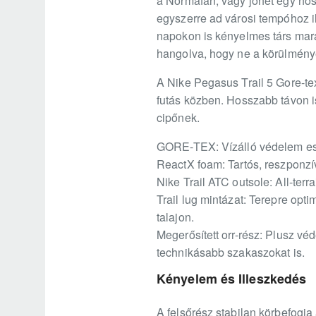
a Normafán, vagy jöhet egy hossz
egyszerre ad városi tempóhoz 
napokon is kényelmes társ mara
hangolva, hogy ne a körülménye
A Nike Pegasus Trail 5 Gore-te
futás közben. Hosszabb távon i
cipőnek.
GORE-TEX: Vízálló védelem esőb
ReactX foam: Tartós, reszponzív
Nike Trail ATC outsole: All-ter
Trail lug mintázat: Terepre opt
talajon.
Megerősített orr-rész: Plusz vé
technikásabb szakaszokat is.
Kényelem és Illeszkedés
A felsőrész stabilan körbefogja