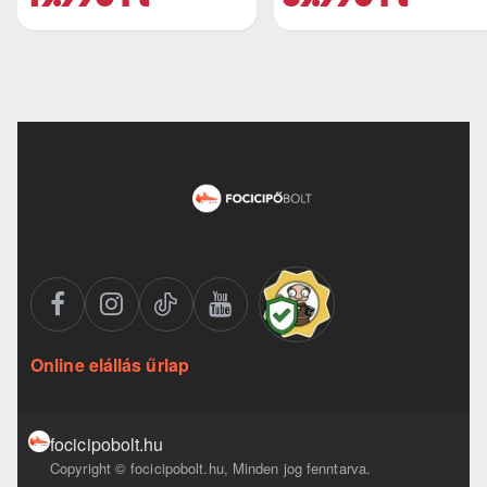
Online elállás űrlap
focicipobolt.hu
Copyright © focicipobolt.hu, Minden jog fenntarva.