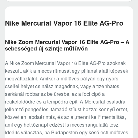
Nike Mercurial Vapor 16 Elite AG-Pro
Nike Zoom Mercurial Vapor 16 Elite AG-Pro – A
sebességed új szintje műfüvön
A Nike Zoom Mercurial Vapor 16 Elite AG-Pro azoknak
készült, akik a meccs ritmusát egy pillanat alatt képesek
megváltoztatni. Amikor a műfüves pályán egy gyors
csellel helyet csinálsz magadnak, vagy a tizenhatos
sarkánál robbansz be üresbe, ez a foci cipő a
reakcióidődre és a tempódra épít. A Mercurial családra
jellemző pengeéles, támadó stílust hozza: könnyű érzet,
közvetlen labdaérintés, és az a „menni kell” mentalitás,
ami egy hétköznapi edzést is meccshangulattá tesz.
Ideális választás, ha Budapesten egy késő esti műfüves