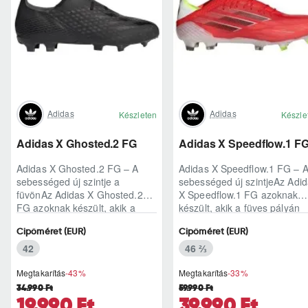
Adidas
Adidas
Készleten
Készle
Adidas X Ghosted.2 FG
Adidas X Speedflow.1 F
Adidas X Ghosted.2 FG – A
Adidas X Speedflow.1 FG – 
sebességed új szintje a
sebességed új szintjeAz Adi
füvönAz Adidas X Ghosted.2
X Speedflow.1 FG azoknak
FG azoknak készült, akik a
készült, akik a füves pályán
mérkőzés legélesebb
nem csak futnak, hanem
Cipőméret (EUR)
Cipőméret (EUR)
pillanataiban is azonnal r..
ritmust diktál..
42
46 ⅔
Megtakarítás
-43%
Megtakarítás
-33%
34.990 Ft
59.990 Ft
19.990 Ft
39.990 Ft