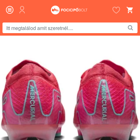
Itt
megtalálod
amit
szeretnél....