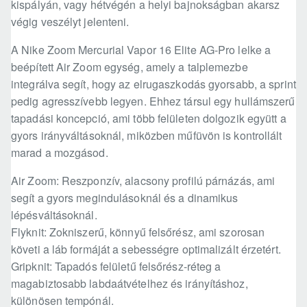
kispályán, vagy hétvégén a helyi bajnokságban akarsz
végig veszélyt jelenteni.
A Nike Zoom Mercurial Vapor 16 Elite AG-Pro lelke a
beépített Air Zoom egység, amely a talplemezbe
integrálva segít, hogy az elrugaszkodás gyorsabb, a sprint
pedig agresszívebb legyen. Ehhez társul egy hullámszerű
tapadási koncepció, ami több felületen dolgozik együtt a
gyors irányváltásoknál, miközben műfüvön is kontrollált
marad a mozgásod.
Air Zoom: Reszponzív, alacsony profilú párnázás, ami
segít a gyors megindulásoknál és a dinamikus
lépésváltásoknál.
Flyknit: Zokniszerű, könnyű felsőrész, ami szorosan
követi a láb formáját a sebességre optimalizált érzetért.
Gripknit: Tapadós felületű felsőrész-réteg a
magabiztosabb labdaátvételhez és irányításhoz,
különösen tempónál.