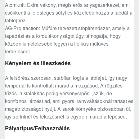
Atomknit: Extra vékony, mégis erős anyagszerkezet, ami
csökkenti a felesleges súlyt és közelebb hozza a labdát a
lábfejhez.
AG-Pro traction: Műfűre tervezett stoplirendszer, amely a
tapadást és a fordulékonyságot úgy támogatja, hogy
közben kíméletesebb legyen a tipikus műfüves
terhelésnél.
Kényelem és Illeszkedés
A felsőrész szorosan, stabilan fogja a lábfejet, így nagy
tempónál is kontrollált marad a mozgásod. A rögzítés
fűzős, a kialakítás pedig versenycipős, „szűk, de
komfortos” érzést ad, ami gyors irányváltásoknál tartást és
magabiztosságot nyújt. A sarok környéke biztosabban ül,
így sprintnél és fékezésnél is egyben marad a lépésed.
Pályatípus/Felhasználás