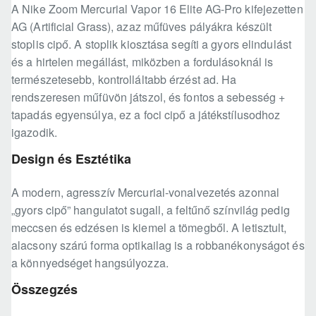
A Nike Zoom Mercurial Vapor 16 Elite AG-Pro kifejezetten
AG (Artificial Grass), azaz műfüves pályákra készült
stoplis cipő. A stoplik kiosztása segíti a gyors elindulást
és a hirtelen megállást, miközben a fordulásoknál is
természetesebb, kontrolláltabb érzést ad. Ha
rendszeresen műfüvön játszol, és fontos a sebesség +
tapadás egyensúlya, ez a foci cipő a játékstílusodhoz
igazodik.
Design és Esztétika
A modern, agresszív Mercurial-vonalvezetés azonnal
„gyors cipő” hangulatot sugall, a feltűnő színvilág pedig
meccsen és edzésen is kiemel a tömegből. A letisztult,
alacsony szárú forma optikailag is a robbanékonyságot és
a könnyedséget hangsúlyozza.
Összegzés