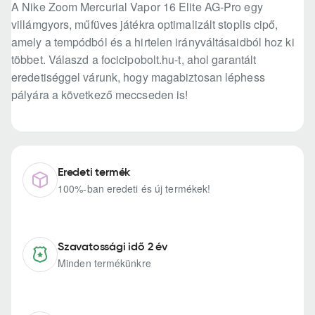
A Nike Zoom Mercurial Vapor 16 Elite AG-Pro egy
villámgyors, műfüves játékra optimalizált stoplis cipő,
amely a tempódból és a hirtelen irányváltásaidból hoz ki
többet. Válaszd a focicipobolt.hu-t, ahol garantált
eredetiséggel várunk, hogy magabiztosan léphess
pályára a következő meccseden is!
Eredeti termék
100%-ban eredeti és új termékek!
Szavatossági idő 2 év
Minden termékünkre