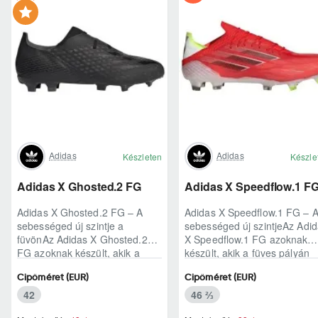
Adidas
Adidas
Készleten
Készle
Adidas X Ghosted.2 FG
Adidas X Speedflow.1 F
Adidas X Ghosted.2 FG – A
Adidas X Speedflow.1 FG – 
sebességed új szintje a
sebességed új szintjeAz Adi
füvönAz Adidas X Ghosted.2
X Speedflow.1 FG azoknak
FG azoknak készült, akik a
készült, akik a füves pályán
mérkőzés legélesebb
nem csak futnak, hanem
Cipőméret (EUR)
Cipőméret (EUR)
pillanataiban is azonnal r..
ritmust diktál..
42
46 ⅔