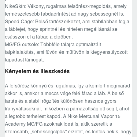
NikeSkin: Vékony, rugalmas felsőrész-megoldás, amely
természetesebb labdaérintést ad nagy sebességnél is.
Speed Cage: Belső tartószerkezet, ami stabilabban fogja
a lábfejet, hogy sprintnél és hirtelen megállásnál se
csússzon el a lábad a cipőben.
MG/FG outsole: Többféle talajra optimalizált
talpkialakítás, ami füvön és műfüvön is kiegyensúlyozott
tapadást támogat.
Kényelem és Illeszkedés
A felsőrész könnyű és rugalmas, így a komfort megmarad
akkor is, amikor a meccs vége felé fárad a láb. A belső
tartás és a stabil rögzítés különösen hasznos gyors
irányváltásoknál, miközben a párnázottság ott segít, ahol
a legtöbb terhelést kapod. A Nike Mercurial Vapor 15
Academy MG/FG azoknak ideális, akik szeretik a
szorosabb, „sebességcipős” érzetet, és fontos nekik, hogy