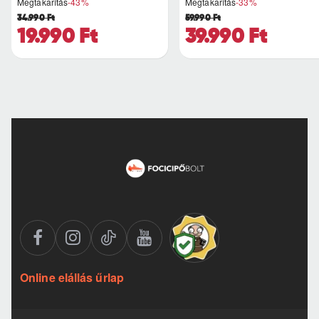
Megtakarítás
-43%
Megtakarítás
-33%
34.990 Ft
59.990 Ft
19.990 Ft
39.990 Ft
Online elállás űrlap