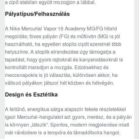
a cipő stabilan együtt mozogjon a lábbal.
Pályatípus/Felhasználás
A Nike Mercurial Vapor 15 Academy MG/FG hibrid
megoldás: füves pályán (FG) és műfüvön (MG) is jól
használható, ha egyetlen stoplis cipőt szeretnél több
helyszínre. A stoplik elrendezése úgy támogatja a
tapadást, hogy gyors rajtoknál és kanyarodásoknál is
kontrollált maradjon a mozgás. Edzésekhez és
meccsnapokra is jó választás, különösen akkor, ha
változó pályákon játszol hét közben és hétvégén.
Design és Esztétika
A feltűnő, energikus sárga alapszín fekete részletekkel
igazi Mercurial-hangulatot ad: gyors, merész, és a pályán
is könnyen „látszik”. Sportos, modern megjelenése miatt
már ránézésre is a tempóra és támadófocira hangol.