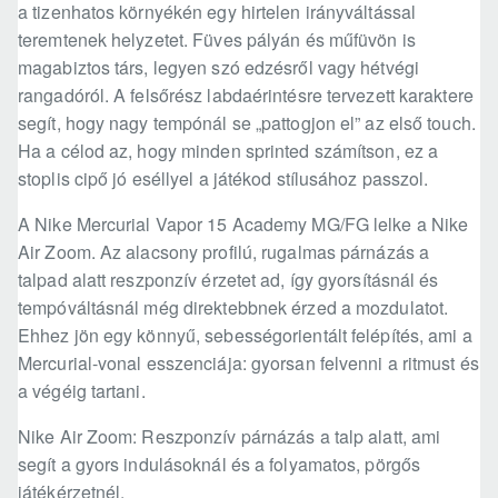
a tizenhatos környékén egy hirtelen irányváltással
teremtenek helyzetet. Füves pályán és műfüvön is
magabiztos társ, legyen szó edzésről vagy hétvégi
rangadóról. A felsőrész labdaérintésre tervezett karaktere
segít, hogy nagy tempónál se „pattogjon el” az első touch.
Ha a célod az, hogy minden sprinted számítson, ez a
stoplis cipő jó eséllyel a játékod stílusához passzol.
A Nike Mercurial Vapor 15 Academy MG/FG lelke a Nike
Air Zoom. Az alacsony profilú, rugalmas párnázás a
talpad alatt reszponzív érzetet ad, így gyorsításnál és
tempóváltásnál még direktebbnek érzed a mozdulatot.
Ehhez jön egy könnyű, sebességorientált felépítés, ami a
Mercurial-vonal esszenciája: gyorsan felvenni a ritmust és
a végéig tartani.
Nike Air Zoom: Reszponzív párnázás a talp alatt, ami
segít a gyors indulásoknál és a folyamatos, pörgős
játékérzetnél.