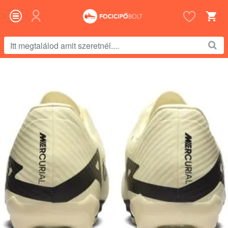
Itt
megtalálod
amit
szeretnél....