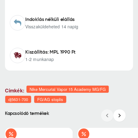
Indoklás nélküli elállás
Visszaküldeheted 14 napig
Kiszállítás: MPL 1990 Ft
1-2 munkanap
Nike Mercurial Vapor 15 Academy MG/FG
Címkék:
dj5631-700
FG/AG stoplis
Kapcsolódó termékek