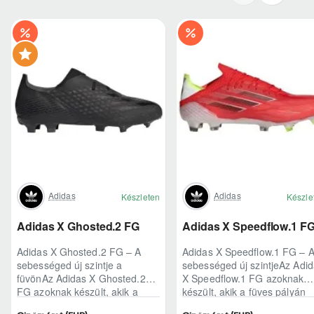
Adidas
Adidas
Készleten
Készle
Adidas X Ghosted.2 FG
Adidas X Speedflow.1 F
Adidas X Ghosted.2 FG – A
Adidas X Speedflow.1 FG – 
sebességed új szintje a
sebességed új szintjeAz Adi
füvönAz Adidas X Ghosted.2
X Speedflow.1 FG azoknak
FG azoknak készült, akik a
készült, akik a füves pályán
mérkőzés legélesebb
nem csak futnak, hanem