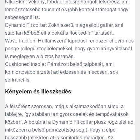
NikeSkin: Vékony, labdaérintésre hangolt felsőrész, ami
természetesebb touch-ot és jobb kontrollt támogat nagy
sebességnél is.
Dynamic Fit collar: Zokniszerű, magasított gallér, ami
stabilan körbeöleli a bokát a “locked-in” tartásért.
Wave traction: Hullámszerű tapadási rendszer chevron és
penge jellegű stoplielemekkel, hogy gyors irányváltásnál
is meglegyen a biztos harapás.
Cushioned insole: Párnázott belső talpbetét, ami
komfortosabb érzetet ad edzésen és meccsen, sok
sprintnél is.
Kényelem és Illeszkedés
A felsőrész szorosan, mégis alkalmazkodóan simul a
lábfejre, így stabilan tart gyors cselek és tempóváltások
közben. A bokánál a Dynamic Fit collar plusz rögzítést ad,
miközben a belső párnázottság segít, hogy a cipő
hosszabb játékidőn át is komfortos maradjon. Az