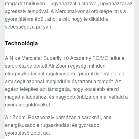
rangadót műfüvön – ugyanazzal a cipővel, ugyanazzal az
agresszív tempóval. A Mercurial-vonal öröksége itt is a
gyors játékra épül, ahol a cél, hogy te diktáld a
sebességet a pályán.
Technológia
A Nike Mercurial Superfly 10 Academy FG/MG lelke a
sarokrészbe épített Air Zoom egység: minden
elrugaszkodásnál rugalmasabb, “propulzív” érzetet ad,
ami segít azonnal megindulni és tartani a tempót. Az
egész felépítés azt támogatja, hogy közelebb érezd
magad a labdához, és nagyobb önbizalommal vállald a
gyors megoldásokat.
Air Zoom: Reszponzív párnázás a saroknál, ami
energikusabb elrugaszkodást és gyorsabb
gyorsulásérzetet ad.