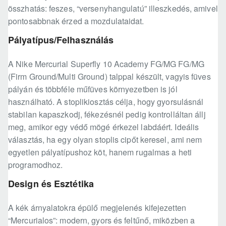
összhatás: feszes, “versenyhangulatú” illeszkedés, amivel
pontosabbnak érzed a mozdulataidat.
Pályatípus/Felhasználás
A Nike Mercurial Superfly 10 Academy FG/MG FG/MG
(Firm Ground/Multi Ground) talppal készült, vagyis füves
pályán és többféle műfüves környezetben is jól
használható. A stoplikiosztás célja, hogy gyorsulásnál
stabilan kapaszkodj, fékezésnél pedig kontrolláltan állj
meg, amikor egy védő mögé érkezel labdáért. Ideális
választás, ha egy olyan stoplis cipőt keresel, ami nem
egyetlen pályatípushoz köt, hanem rugalmas a heti
programodhoz.
Design és Esztétika
A kék árnyalatokra épülő megjelenés kifejezetten
“Mercurialos”: modern, gyors és feltűnő, miközben a