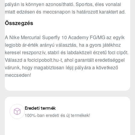
pályán is könnyen azonosítható. Sportos, éles vonalai
miatt edzésen és meccsnapon is határozott karaktert ad.
Összegzés
A Nike Mercurial Superfly 10 Academy FG/MG az egyik
legjobb ár-érték arányú választás, ha a gyors játékhoz
keresel reszponzív, stabil és labdaközeli érzetű foci cipőt.
Válaszd a focicipobolt.hu-t, ahol garantált eredetiséggel
várunk, hogy magabiztosan lépj pályára a következő
meccseden!
Eredeti termék
100%-ban eredeti és új termékek!