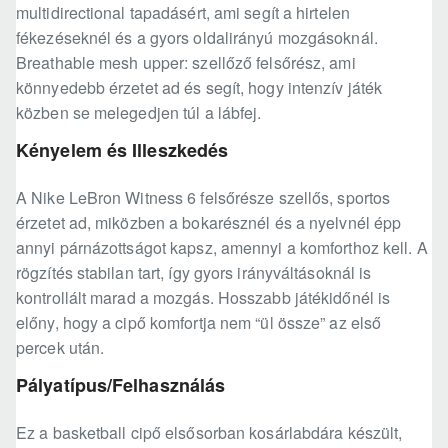
multidirectional tapadásért, ami segít a hirtelen
fékezéseknél és a gyors oldalirányú mozgásoknál.
Breathable mesh upper: szellőző felsőrész, ami
könnyedebb érzetet ad és segít, hogy intenzív játék
közben se melegedjen túl a lábfej.
Kényelem és Illeszkedés
A Nike LeBron Witness 6 felsőrésze szellős, sportos
érzetet ad, miközben a bokarésznél és a nyelvnél épp
annyi párnázottságot kapsz, amennyi a komforthoz kell. A
rögzítés stabilan tart, így gyors irányváltásoknál is
kontrollált marad a mozgás. Hosszabb játékidőnél is
előny, hogy a cipő komfortja nem “ül össze” az első
percek után.
Pályatípus/Felhasználás
Ez a basketball cipő elsősorban kosárlabdára készült,