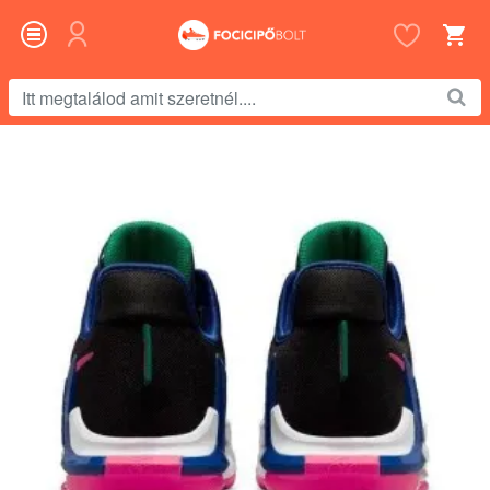
Itt
megtalálod
amit
szeretnél....