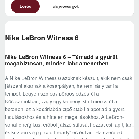
Leírás
Tulajdonságok
Nike LeBron Witness 6
Nike LeBron Witness 6 – Támadd a gyűrűt
magabiztosan, minden labdamenetben
A Nike LeBron Witness 6 azoknak készült, akik nem csak
játszani akarnak a kosárpályán, hanem irányítani a
tempót. Legyen szó egy pörgős edzésről a
Körcsarnokban, vagy egy kemény, kinti meccsről a
betonon, ez a kosárlabda cipő stabil alapot ad a gyors
indulásokhoz és a hirtelen megállásokhoz. A LeBron-
vonal energikus, erőből játszó stílusát hozza: csillapít, tart,
és közben végig “court-ready” érzést ad. Ha szereted,