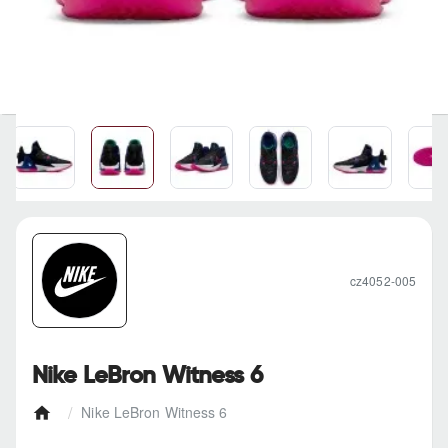
cz4052-005
Nike LeBron Witness 6
Nike LeBron Witness 6
h