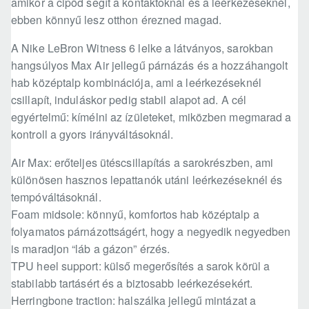
amikor a cipőd segít a kontaktoknál és a leérkezéseknél,
ebben könnyű lesz otthon érezned magad.
A Nike LeBron Witness 6 lelke a látványos, sarokban
hangsúlyos Max Air jellegű párnázás és a hozzáhangolt
hab középtalp kombinációja, ami a leérkezéseknél
csillapít, induláskor pedig stabil alapot ad. A cél
egyértelmű: kímélni az ízületeket, miközben megmarad a
kontroll a gyors irányváltásoknál.
Air Max: erőteljes ütéscsillapítás a sarokrészben, ami
különösen hasznos lepattanók utáni leérkezéseknél és
tempóváltásoknál.
Foam midsole: könnyű, komfortos hab középtalp a
folyamatos párnázottságért, hogy a negyedik negyedben
is maradjon “láb a gázon” érzés.
TPU heel support: külső megerősítés a sarok körül a
stabilabb tartásért és a biztosabb leérkezésekért.
Herringbone traction: halszálka jellegű mintázat a