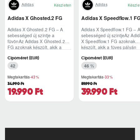
Adidas
Adidas
Készleten
Készle
Adidas X Ghosted.2 FG
Adidas X Speedflow.1 F
Adidas X Ghosted.2 FG – A
Adidas X Speedflow.1 FG – 
sebességed új szintje a
sebességed új szintjeAz Adi
füvönAz Adidas X Ghosted.2
X Speedflow.1 FG azoknak
FG azoknak készült, akik a
készült, akik a füves pályán
mérkőzés legélesebb
nem csak futnak, hanem
Cipőméret (EUR)
Cipőméret (EUR)
pillanataiban is azonnal r..
ritmust diktál..
42
46 ⅔
Megtakarítás
-43%
Megtakarítás
-33%
34.990 Ft
59.990 Ft
19.990 Ft
39.990 Ft