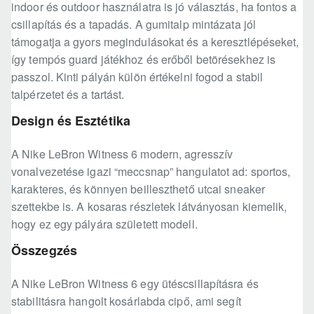
indoor és outdoor használatra is jó választás, ha fontos a
csillapítás és a tapadás. A gumitalp mintázata jól
támogatja a gyors megindulásokat és a keresztlépéseket,
így tempós guard játékhoz és erőből betörésekhez is
passzol. Kinti pályán külön értékelni fogod a stabil
talpérzetet és a tartást.
Design és Esztétika
A Nike LeBron Witness 6 modern, agresszív
vonalvezetése igazi “meccsnap” hangulatot ad: sportos,
karakteres, és könnyen beilleszthető utcai sneaker
szettekbe is. A kosaras részletek látványosan kiemelik,
hogy ez egy pályára született modell.
Összegzés
A Nike LeBron Witness 6 egy ütéscsillapításra és
stabilitásra hangolt kosárlabda cipő, ami segít