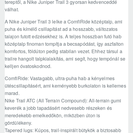
tereptől, a Nike Juniper Trail 3 gyorsan kedvenceddé
válhat.
A Nike Juniper Trail 3 lelke a ComfiRide középtalp, ami
puha és kímélő csillapítást ad a hosszabb, változatos
talajon futott edzésekhez is. A teljes hosszban futó hab
középtalp finoman tompítja a becsapódást, így aszfalton
komfortos, földúton pedig stabilan vezet. Ehhez társul a
trailre hangolt talpkialakítás, ami segít, hogy tempónál se
kelljen óvatoskodnod.
ComfiRide: Vastagabb, ultra-puha hab a kényelmes
ütéscsillapításért, ami keményebb burkolaton is kellemes
marad.
Nike Trail ATC (All Terrain Compound): All-terrain gumi
keverék a jobb tapadásért nedvesebb részeken és
meredekebb emelkedőkön, miközben úton is
gördülékeny.
Tapered lugs: Kúpos, trail-inspirált bütykök a biztosabb