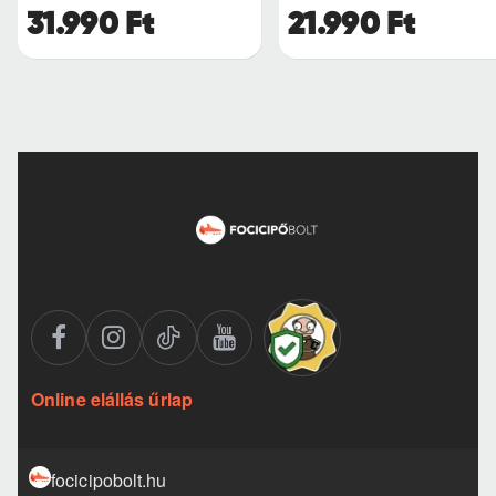
31.990 Ft
21.990 Ft
Online elállás űrlap
focicipobolt.hu