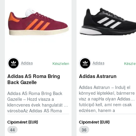
Adidas
Adidas
Készleten
Készle
Adidas AS Roma Bring
Adidas Astrarun
Back Gazelle
Adidas Astrarun – Indulj el
könnyed léptekkel, bármerre
Adidas AS Roma Bring Back
visz a napHa olyan Adidas
Gazelle – Hozd vissza a
futócipő kell, ami nem csak
kilencvenes évek hangulatát a
edzésen, hanem a
városbaAz Adidas AS Roma
hétköznapokban is kénye..
Bring Back Gazelle nem
egyszerű sneaker, hane..
Cipőméret (EUR)
Cipőméret (EUR)
44
36