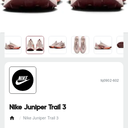
fq0902-602
Nike Juniper Trail 3
Nike Juniper Trail 3
h