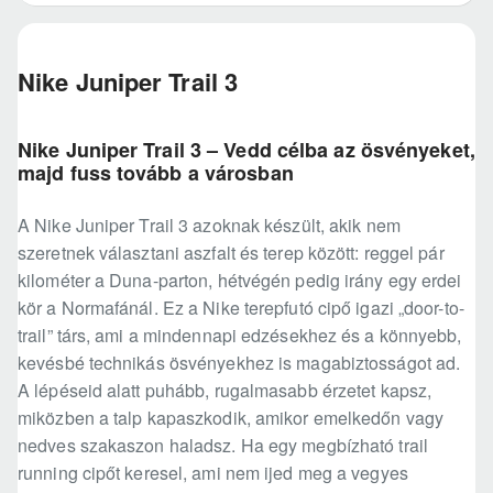
Nike Juniper Trail 3
Nike Juniper Trail 3 – Vedd célba az ösvényeket,
majd fuss tovább a városban
A Nike Juniper Trail 3 azoknak készült, akik nem
szeretnek választani aszfalt és terep között: reggel pár
kilométer a Duna-parton, hétvégén pedig irány egy erdei
kör a Normafánál. Ez a Nike terepfutó cipő igazi „door-to-
trail” társ, ami a mindennapi edzésekhez és a könnyebb,
kevésbé technikás ösvényekhez is magabiztosságot ad.
A lépéseid alatt puhább, rugalmasabb érzetet kapsz,
miközben a talp kapaszkodik, amikor emelkedőn vagy
nedves szakaszon haladsz. Ha egy megbízható trail
running cipőt keresel, ami nem ijed meg a vegyes