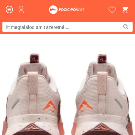
Itt
megtalálod
amit
szeretnél....