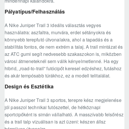
mindennapi kalandokra.
Pályatípus/Felhasználás
A Nike Juniper Trail 3 ideális választás vegyes
használatra: aszfaltra, murvára, erdei sétányokra és
könnyebb terepfutó útvonalakra, ahol a tapadás és a
stabilitás fontos, de nem extrém a talaj. A trail mintázat és
az ATC gumi segít nedvesebb szakaszokon is, miközben
városi átmeneteknél sem válik kényelmetlenné. Ha egy
hibrid, „road-to-trail” futócipőt keresel edzéshez, futáshoz
és akár tempósabb túrákhoz, ez a modell telitalálat.
Design és Esztétika
A Nike Juniper Trail 3 sportos, terepre kész megjelenése
jól passzol technikai futószettel, de hétköznapi
sportcipőként is simán vállalható. A masszívabb felsőrész
és a trail talp vizuálisan is azt üzeni: készen állsz
bármilyen útvonalra.