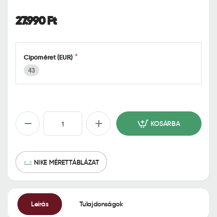
o
m
27.990 Ft
e
Cipőméret (EUR)
43
KOSÁRBA
NIKE MÉRETTÁBLÁZAT
Leírás
Tulajdonságok