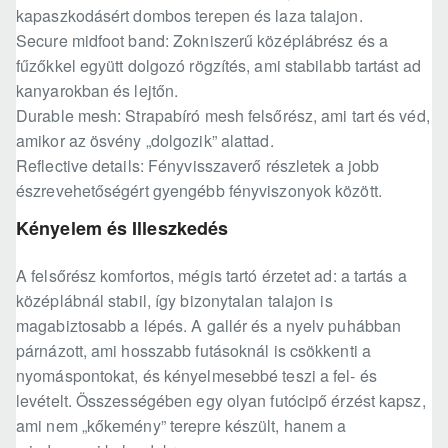
kapaszkodásért dombos terepen és laza talajon.
Secure midfoot band: Zokniszerű középlábrész és a
fűzőkkel együtt dolgozó rögzítés, ami stabilabb tartást ad
kanyarokban és lejtőn.
Durable mesh: Strapabíró mesh felsőrész, ami tart és véd,
amikor az ösvény „dolgozik” alattad.
Reflective details: Fényvisszaverő részletek a jobb
észrevehetőségért gyengébb fényviszonyok között.
Kényelem és Illeszkedés
A felsőrész komfortos, mégis tartó érzetet ad: a tartás a
középlábnál stabil, így bizonytalan talajon is
magabiztosabb a lépés. A gallér és a nyelv puhábban
párnázott, ami hosszabb futásoknál is csökkenti a
nyomáspontokat, és kényelmesebbé teszi a fel- és
levételt. Összességében egy olyan futócipő érzést kapsz,
ami nem „kőkemény” terepre készült, hanem a