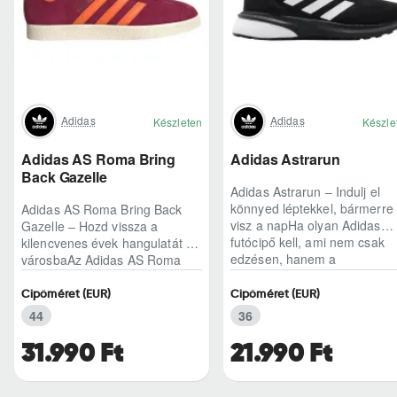
Adidas
Adidas
Készleten
Készle
Adidas AS Roma Bring
Adidas Astrarun
Back Gazelle
Adidas Astrarun – Indulj el
könnyed léptekkel, bármerre
Adidas AS Roma Bring Back
visz a napHa olyan Adidas
Gazelle – Hozd vissza a
futócipő kell, ami nem csak
kilencvenes évek hangulatát a
edzésen, hanem a
városbaAz Adidas AS Roma
hétköznapokban is kénye..
Bring Back Gazelle nem
egyszerű sneaker, hane..
Cipőméret (EUR)
Cipőméret (EUR)
44
36
31.990 Ft
21.990 Ft