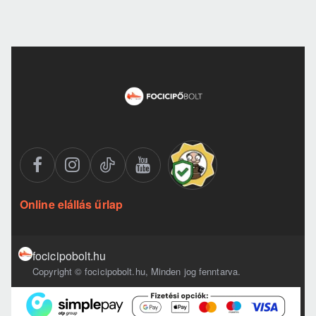
Online elállás űrlap
focicipobolt.hu
Copyright © focicipobolt.hu, Minden jog fenntarva.