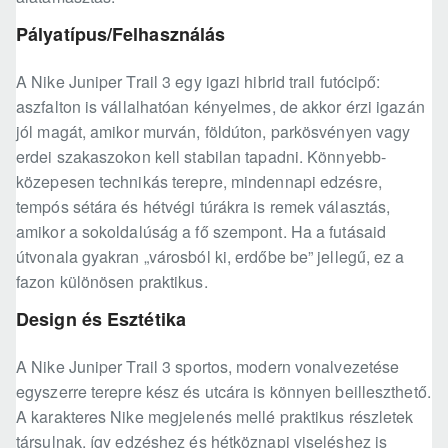
Pályatípus/Felhasználás
A Nike Juniper Trail 3 egy igazi hibrid trail futócipő:
aszfalton is vállalhatóan kényelmes, de akkor érzi igazán
jól magát, amikor murván, földúton, parkösvényen vagy
erdei szakaszokon kell stabilan tapadni. Könnyebb-
közepesen technikás terepre, mindennapi edzésre,
tempós sétára és hétvégi túrákra is remek választás,
amikor a sokoldalúság a fő szempont. Ha a futásaid
útvonala gyakran „városból ki, erdőbe be” jellegű, ez a
fazon különösen praktikus.
Design és Esztétika
A Nike Juniper Trail 3 sportos, modern vonalvezetése
egyszerre terepre kész és utcára is könnyen beilleszthető.
A karakteres Nike megjelenés mellé praktikus részletek
társulnak, így edzéshez és hétköznapi viseléshez is