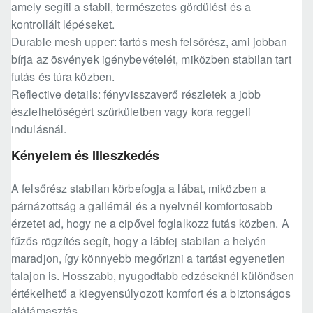
amely segíti a stabil, természetes gördülést és a
kontrollált lépéseket.
Durable mesh upper: tartós mesh felsőrész, ami jobban
bírja az ösvények igénybevételét, miközben stabilan tart
futás és túra közben.
Reflective details: fényvisszaverő részletek a jobb
észlelhetőségért szürkületben vagy kora reggeli
indulásnál.
Kényelem és Illeszkedés
A felsőrész stabilan körbefogja a lábat, miközben a
párnázottság a gallérnál és a nyelvnél komfortosabb
érzetet ad, hogy ne a cipővel foglalkozz futás közben. A
fűzős rögzítés segít, hogy a lábfej stabilan a helyén
maradjon, így könnyebb megőrizni a tartást egyenetlen
talajon is. Hosszabb, nyugodtabb edzéseknél különösen
értékelhető a kiegyensúlyozott komfort és a biztonságos
alátámasztás.