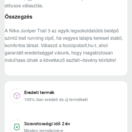
stílusos választás.
Összegzés
A Nike Juniper Trail 3 az egyik legsokoldalúbb belépő
szintű trail running cipő, ha vegyes talajra keresel stabil,
komfortos társat. Válaszd a focicipobolt.hu-t, ahol
garantált eredetiséggel várunk, hogy magabiztosan
indulhass útnak a következő aszfalt–ösvény körödre!
Eredeti termék
100%-ban eredeti és új termékek!
Szavatossági idő 2 év
Minden termékünkre