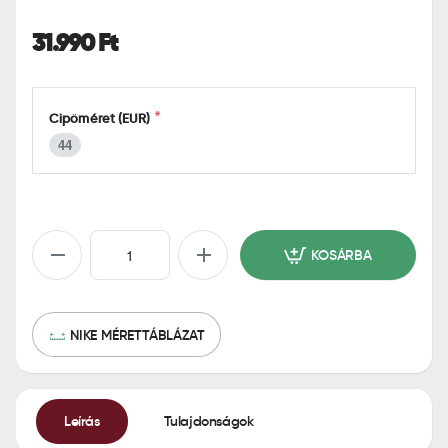
o
m
31.990 Ft
e
Cipőméret (EUR)
44
KOSÁRBA
NIKE MÉRETTÁBLÁZAT
Leírás
Tulajdonságok