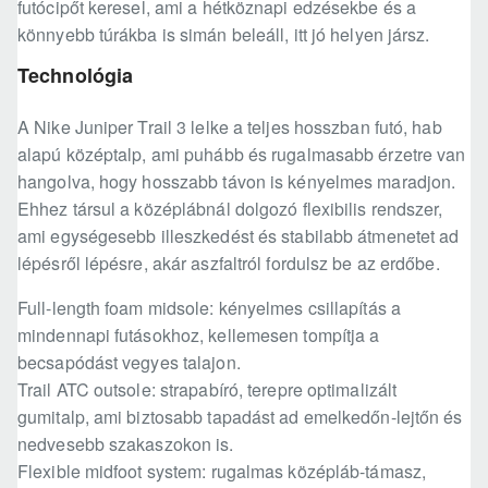
futócipőt keresel, ami a hétköznapi edzésekbe és a
könnyebb túrákba is simán beleáll, itt jó helyen jársz.
Technológia
A Nike Juniper Trail 3 lelke a teljes hosszban futó, hab
alapú középtalp, ami puhább és rugalmasabb érzetre van
hangolva, hogy hosszabb távon is kényelmes maradjon.
Ehhez társul a középlábnál dolgozó flexibilis rendszer,
ami egységesebb illeszkedést és stabilabb átmenetet ad
lépésről lépésre, akár aszfaltról fordulsz be az erdőbe.
Full-length foam midsole: kényelmes csillapítás a
mindennapi futásokhoz, kellemesen tompítja a
becsapódást vegyes talajon.
Trail ATC outsole: strapabíró, terepre optimalizált
gumitalp, ami biztosabb tapadást ad emelkedőn-lejtőn és
nedvesebb szakaszokon is.
Flexible midfoot system: rugalmas középláb-támasz,