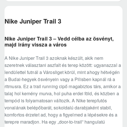
Nike Juniper Trail 3
Nike Juniper Trail 3 – Vedd célba az ösvényt,
majd irány vissza a város
A Nike Juniper Trail 3 azoknak készült, akik nem
szeretnek választani aszfalt és terep között: ugyanazzal a
lendülettel futnál a Városliget körül, mint ahogy hétvégén
a Budai-hegyek ösvényein vagy a Pilisben kapnál rá a
ritmusra. Ez a trail running cipő magabiztos társ, amikor a
talaj hol kemény murva, hol puha erdei föld, és közben a
tempód is folyamatosan változik. A Nike terepfutós
vonalának belépőbarát, sokoldalú darabjaként stabil,
komfortos érzetet ad, hogy a figyelmed a lépésekre és a
terepre maradjon. Ha egy „door-to-trail” hangulatú