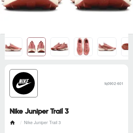
fq0902-601
Nike Juniper Trail 3
Nike Juniper Trail 3
h