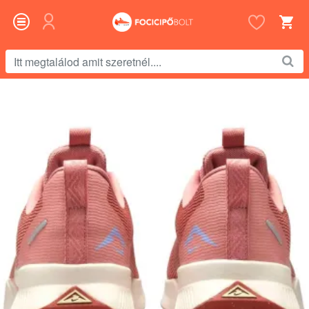
Itt
megtalálod
amit
szeretnél....