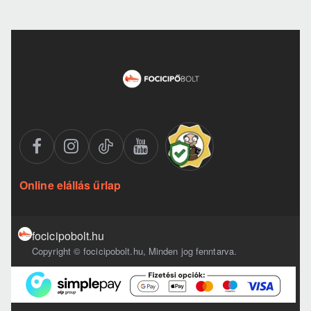
Online elállás űrlap
focicipobolt.hu
Copyright © focicipobolt.hu, Minden jog fenntarva.