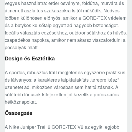
vegyes használatra: erdei ösvényre, földútra, murvára és
átmeneti aszfaltos szakaszokra is jól működik. Nedves
időben különösen előnyös, amikor a GORE-TEX védelem
és a bütykös külsőtalp együtt ad nagyobb biztonságot.
Ideális választás edzésekhez, outdoor sétákhoz és hűvös,
csapadékos napokra, amikor nem akarsz visszafordulni a
pocsolyák miatt.
Design és Esztétika
A sportos, robusztus trail megjelenés egyszerre praktikus
és látványos: a karakteres talpkialakítás „terepre kész”
üzenetet ad, miközben városban sem hat túlzásnak. A
sötétebb tónusok kifejezetten jól kezelik a poros-sáros
hétköznapokat.
Összegzés
A Nike Juniper Trail 2 GORE-TEX V2 az egyik legjobb