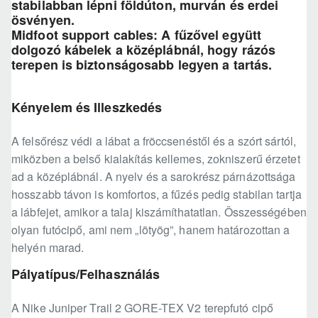
stabilabban lépni földúton, murván és erdei
ösvényen.
Midfoot support cables: A fűzővel együtt
dolgozó kábelek a középlábnál, hogy rázós
terepen is biztonságosabb legyen a tartás.
Kényelem és Illeszkedés
A felsőrész védi a lábat a fröccsenéstől és a szórt sártól,
miközben a belső kialakítás kellemes, zokniszerű érzetet
ad a középlábnál. A nyelv és a sarokrész párnázottsága
hosszabb távon is komfortos, a fűzés pedig stabilan tartja
a lábfejet, amikor a talaj kiszámíthatatlan. Összességében
olyan futócipő, ami nem „lötyög”, hanem határozottan a
helyén marad.
Pályatípus/Felhasználás
A Nike Juniper Trail 2 GORE-TEX V2 terepfutó cipő