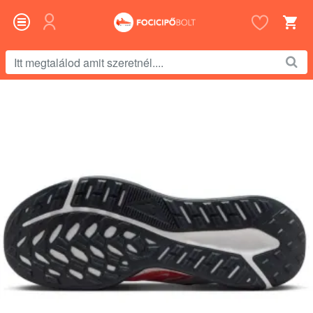
Itt
megtalálod
amit
szeretnél....