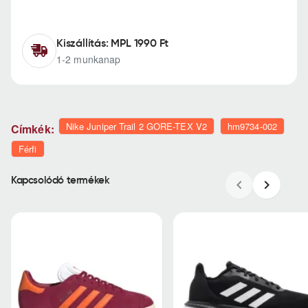
Kiszállítás: MPL 1990 Ft
1-2 munkanap
Nike Juniper Trail 2 GORE-TEX V2
hm9734-002
Címkék:
Férfi
Kapcsolódó termékek