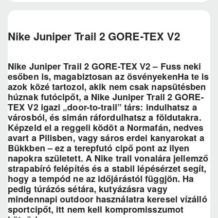
Nike Juniper Trail 2 GORE-TEX V2
Nike Juniper Trail 2 GORE-TEX V2 – Fuss neki
esőben is, magabiztosan az ösvényekenHa te is
azok közé tartozol, akik nem csak napsütésben
húznak futócipőt, a Nike Juniper Trail 2 GORE-
TEX V2 igazi „door-to-trail” társ: indulhatsz a
városból, és simán ráfordulhatsz a földutakra.
Képzeld el a reggeli ködöt a Normafán, nedves
avart a Pilisben, vagy sáros erdei kanyarokat a
Bükkben – ez a terepfutó cipő pont az ilyen
napokra született. A Nike trail vonalára jellemző
strapabíró felépítés és a stabil lépésérzet segít,
hogy a tempód ne az időjárástól függjön. Ha
pedig túrázós sétára, kutyázásra vagy
mindennapi outdoor használatra keresel vízálló
sportcipőt, itt nem kell kompromisszumot