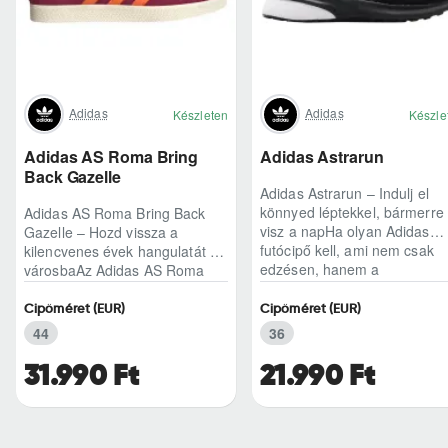
Adidas
Adidas
Készleten
Készle
Adidas AS Roma Bring
Adidas Astrarun
Back Gazelle
Adidas Astrarun – Indulj el
könnyed léptekkel, bármerre
Adidas AS Roma Bring Back
visz a napHa olyan Adidas
Gazelle – Hozd vissza a
futócipő kell, ami nem csak
kilencvenes évek hangulatát a
edzésen, hanem a
városbaAz Adidas AS Roma
hétköznapokban is kénye..
Bring Back Gazelle nem
egyszerű sneaker, hane..
Cipőméret (EUR)
Cipőméret (EUR)
44
36
31.990 Ft
21.990 Ft