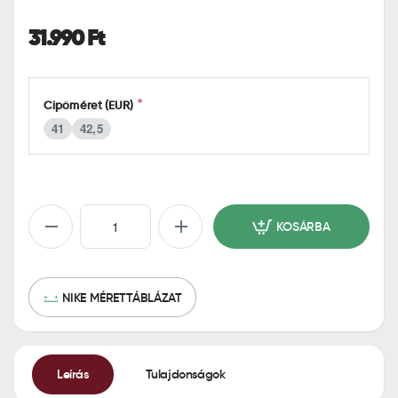
o
m
31.990 Ft
e
Cipőméret (EUR)
41
42,5
KOSÁRBA
NIKE MÉRETTÁBLÁZAT
Leírás
Tulajdonságok