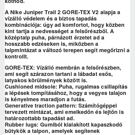
kötnöd.
A Nike Juniper Trail 2 GORE-TEX V2 alapja a
vízálló védelem és a biztos tapadás
kombinációja: úgy ad komfortot, hogy közben
kint tartja a nedvességet a felsőrészből. A
középtalp puha, párnázott érzetet ad a
hosszabb edzéseken is, miközben a
talpmintázat a változó terepen segít megőrizni a
kontrollt.
GORE-TEX: Vízálló membrán a felsőrészben,
ami segít szárazon tartani a lábadat esős,
latyakos körülmények között is.
Cushioned midsole: Puha, rugalmas csillapítás
a lépések tompításához, hogy a vegyes talajon
is kényelmes maradjon a futás.
Generative traction pattern: Számítógéppel
tervezett mintázat, ami emelkedőn és lejtőn is
határozottabb tapadást ad.
Rubber lugs: Gumiból kialakított kapaszkodó
bütykök a talpon, amelyek segítenek