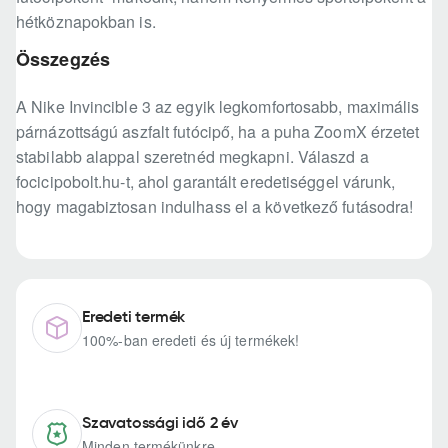
hétköznapokban is.
Összegzés
A Nike Invincible 3 az egyik legkomfortosabb, maximális
párnázottságú aszfalt futócipő, ha a puha ZoomX érzetet
stabilabb alappal szeretnéd megkapni. Válaszd a
focicipobolt.hu-t, ahol garantált eredetiséggel várunk,
hogy magabiztosan indulhass el a következő futásodra!
Eredeti termék
100%-ban eredeti és új termékek!
Szavatossági idő 2 év
Minden termékünkre