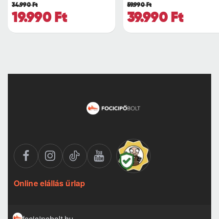
34.990 Ft
59.990 Ft
19.990 Ft
39.990 Ft
Online elállás űrlap
focicipobolt.hu