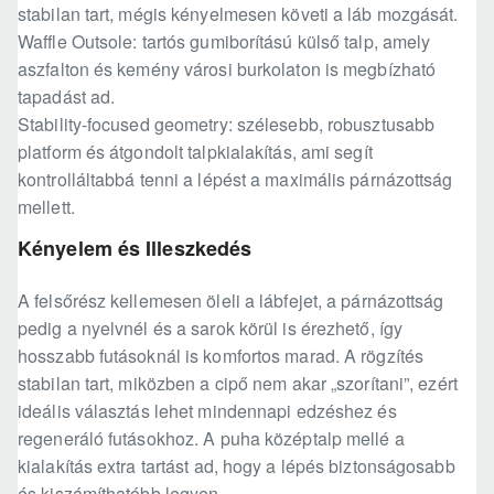
stabilan tart, mégis kényelmesen követi a láb mozgását.
Waffle Outsole: tartós gumiborítású külső talp, amely
aszfalton és kemény városi burkolaton is megbízható
tapadást ad.
Stability-focused geometry: szélesebb, robusztusabb
platform és átgondolt talpkialakítás, ami segít
kontrolláltabbá tenni a lépést a maximális párnázottság
mellett.
Kényelem és Illeszkedés
A felsőrész kellemesen öleli a lábfejet, a párnázottság
pedig a nyelvnél és a sarok körül is érezhető, így
hosszabb futásoknál is komfortos marad. A rögzítés
stabilan tart, miközben a cipő nem akar „szorítani”, ezért
ideális választás lehet mindennapi edzéshez és
regeneráló futásokhoz. A puha középtalp mellé a
kialakítás extra tartást ad, hogy a lépés biztonságosabb
és kiszámíthatóbb legyen.