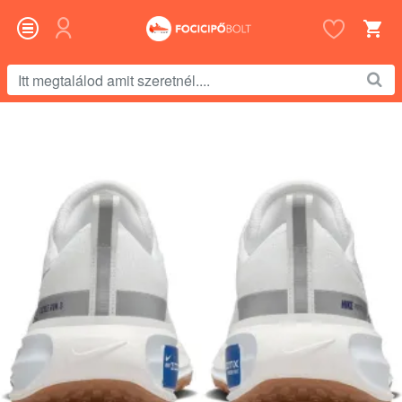
Itt
megtalálod
amit
szeretnél....