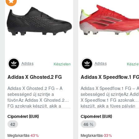
Adidas
Adidas
Készleten
Készle
Adidas X Ghosted.2 FG
Adidas X Speedflow.1 F
Adidas X Ghosted.2 FG – A
Adidas X Speedflow.1 FG – 
sebességed új szintje a
sebességed új szintjeAz Adi
füvönAz Adidas X Ghosted.2
X Speedflow.1 FG azoknak
FG azoknak készült, akik a
készült, akik a füves pályán
mérkőzés legélesebb
nem csak futnak, hanem
Cipőméret (EUR)
Cipőméret (EUR)
pillanataiban is azonnal r..
ritmust diktál..
42
46 ⅔
Megtakarítás
-43%
Megtakarítás
-33%