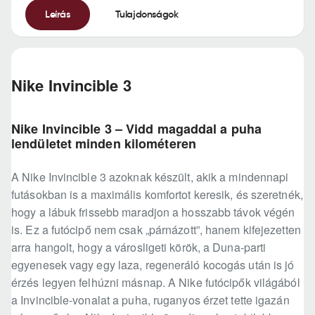
Leírás
Tulajdonságok
Nike Invincible 3
Nike Invincible 3 – Vidd magaddal a puha
lendületet minden kilométeren
A Nike Invincible 3 azoknak készült, akik a mindennapi
futásokban is a maximális komfortot keresik, és szeretnék,
hogy a lábuk frissebb maradjon a hosszabb távok végén
is. Ez a futócipő nem csak „párnázott”, hanem kifejezetten
arra hangolt, hogy a városligeti körök, a Duna-parti
egyenesek vagy egy laza, regeneráló kocogás után is jó
érzés legyen felhúzni másnap. A Nike futócipők világából
a Invincible-vonalat a puha, ruganyos érzet tette igazán