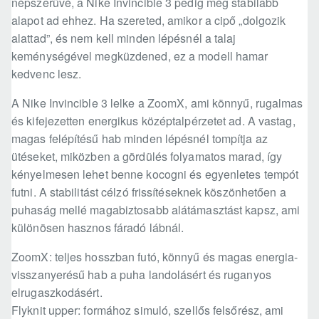
népszerűvé, a Nike Invincible 3 pedig még stabilabb
alapot ad ehhez. Ha szereted, amikor a cipő „dolgozik
alattad”, és nem kell minden lépésnél a talaj
keménységével megküzdened, ez a modell hamar
kedvenc lesz.
A Nike Invincible 3 lelke a ZoomX, ami könnyű, rugalmas
és kifejezetten energikus középtalpérzetet ad. A vastag,
magas felépítésű hab minden lépésnél tompítja az
ütéseket, miközben a gördülés folyamatos marad, így
kényelmesen lehet benne kocogni és egyenletes tempót
futni. A stabilitást célzó frissítéseknek köszönhetően a
puhaság mellé magabiztosabb alátámasztást kapsz, ami
különösen hasznos fáradó lábnál.
ZoomX: teljes hosszban futó, könnyű és magas energia-
visszanyerésű hab a puha landolásért és ruganyos
elrugaszkodásért.
Flyknit upper: formához simuló, szellős felsőrész, ami