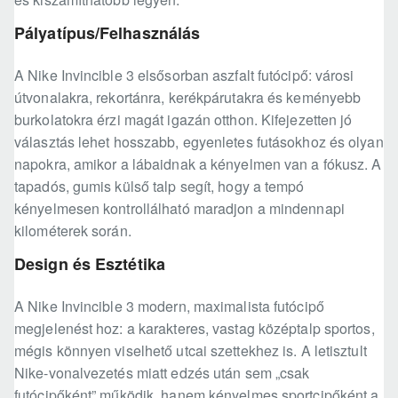
Pályatípus/Felhasználás
A Nike Invincible 3 elsősorban aszfalt futócipő: városi
útvonalakra, rekortánra, kerékpárutakra és keményebb
burkolatokra érzi magát igazán otthon. Kifejezetten jó
választás lehet hosszabb, egyenletes futásokhoz és olyan
napokra, amikor a lábaidnak a kényelmen van a fókusz. A
tapadós, gumis külső talp segít, hogy a tempó
kényelmesen kontrollálható maradjon a mindennapi
kilométerek során.
Design és Esztétika
A Nike Invincible 3 modern, maximalista futócipő
megjelenést hoz: a karakteres, vastag középtalp sportos,
mégis könnyen viselhető utcai szettekhez is. A letisztult
Nike-vonalvezetés miatt edzés után sem „csak
futócipőként” működik, hanem kényelmes sportcipőként a