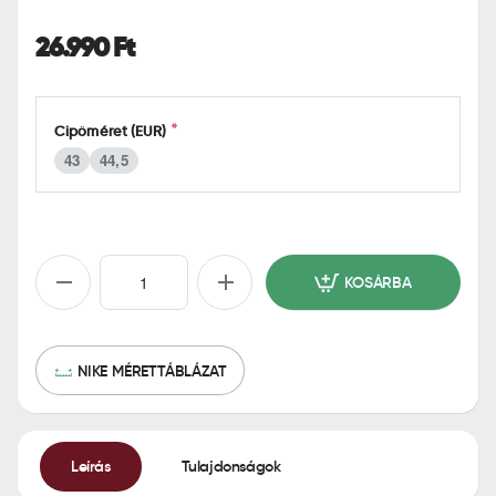
o
m
26.990 Ft
e
Cipőméret (EUR)
43
44,5
KOSÁRBA
NIKE MÉRETTÁBLÁZAT
Leírás
Tulajdonságok