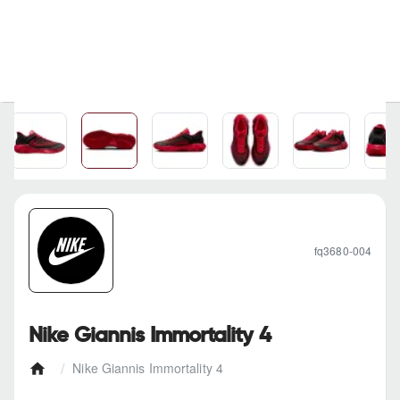
fq3680-004
Nike Giannis Immortality 4
Nike Giannis Immortality 4
h