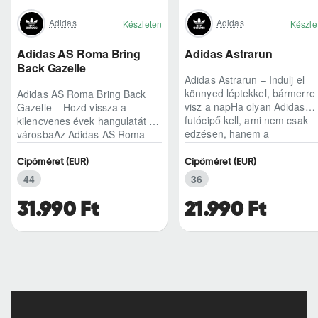
Adidas
Adidas
Készleten
Készle
Adidas AS Roma Bring
Adidas Astrarun
Back Gazelle
Adidas Astrarun – Indulj el
könnyed léptekkel, bármerre
Adidas AS Roma Bring Back
visz a napHa olyan Adidas
Gazelle – Hozd vissza a
futócipő kell, ami nem csak
kilencvenes évek hangulatát a
edzésen, hanem a
városbaAz Adidas AS Roma
hétköznapokban is kénye..
Bring Back Gazelle nem
egyszerű sneaker, hane..
Cipőméret (EUR)
Cipőméret (EUR)
44
36
31.990 Ft
21.990 Ft