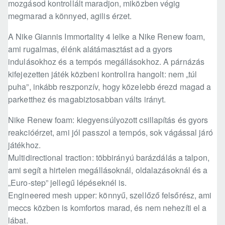
mozgásod kontrollált maradjon, miközben végig
megmarad a könnyed, agilis érzet.
A Nike Giannis Immortality 4 lelke a Nike Renew foam,
ami rugalmas, élénk alátámasztást ad a gyors
indulásokhoz és a tempós megállásokhoz. A párnázás
kifejezetten játék közbeni kontrollra hangolt: nem „túl
puha”, inkább reszponzív, hogy közelebb érezd magad a
parketthez és magabiztosabban válts irányt.
Nike Renew foam: kiegyensúlyozott csillapítás és gyors
reakcióérzet, ami jól passzol a tempós, sok vágással járó
játékhoz.
Multidirectional traction: többirányú barázdálás a talpon,
ami segít a hirtelen megállásoknál, oldalazásoknál és a
„Euro-step” jellegű lépéseknél is.
Engineered mesh upper: könnyű, szellőző felsőrész, ami
meccs közben is komfortos marad, és nem nehezíti el a
lábat.