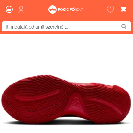
Itt
megtalálod
amit
szeretnél....