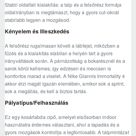
Stabil oldalfali kialakítás: a talp és a felsőrész formája
oldalirányban is megtámaszt, hogy a gyors cut-oknál
stabilabb legyen a mozgásod.
Kényelem és Illeszkedés
A felsőrész rugalmasan követi a lábfejet, miközben a
fűzés és a kialakítás stabilan a helyén tart a gyors
irányváltások során. A párnázottság a bokarésznél és a
sarok körül kellemes, így edzésen és meccsen is
komfortos marad a viselet. A Nike Giannis Immortality 4
akkor érzi magát igazán elemében, amikor sok a sprint,
sok a megállás, és kell a biztos tartás.
Pályatípus/Felhasználás
Ez egy kosárlabda cipő, amelyet elsősorban indoor
használatra érdemes választani, ahol a tapadás és a
gyors mozgások kontrollja a legfontosabb. A talpmintázat