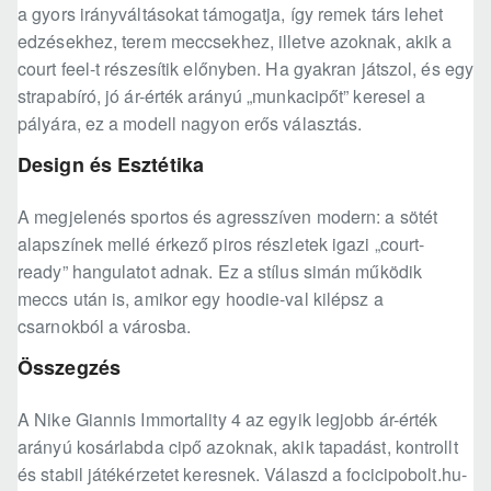
a gyors irányváltásokat támogatja, így remek társ lehet
edzésekhez, terem meccsekhez, illetve azoknak, akik a
court feel-t részesítik előnyben. Ha gyakran játszol, és egy
strapabíró, jó ár-érték arányú „munkacipőt” keresel a
pályára, ez a modell nagyon erős választás.
Design és Esztétika
A megjelenés sportos és agresszíven modern: a sötét
alapszínek mellé érkező piros részletek igazi „court-
ready” hangulatot adnak. Ez a stílus simán működik
meccs után is, amikor egy hoodie-val kilépsz a
csarnokból a városba.
Összegzés
A Nike Giannis Immortality 4 az egyik legjobb ár-érték
arányú kosárlabda cipő azoknak, akik tapadást, kontrollt
és stabil játékérzetet keresnek. Válaszd a focicipobolt.hu-