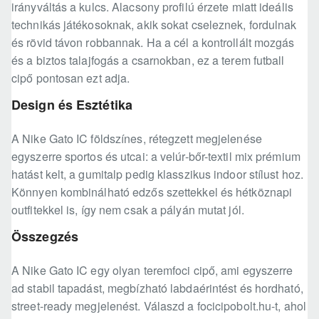
irányváltás a kulcs. Alacsony profilú érzete miatt ideális
technikás játékosoknak, akik sokat cseleznek, fordulnak
és rövid távon robbannak. Ha a cél a kontrollált mozgás
és a biztos talajfogás a csarnokban, ez a terem futball
cipő pontosan ezt adja.
Design és Esztétika
A Nike Gato IC földszínes, rétegzett megjelenése
egyszerre sportos és utcai: a velúr-bőr-textil mix prémium
hatást kelt, a gumitalp pedig klasszikus indoor stílust hoz.
Könnyen kombinálható edzős szettekkel és hétköznapi
outfitekkel is, így nem csak a pályán mutat jól.
Összegzés
A Nike Gato IC egy olyan teremfoci cipő, ami egyszerre
ad stabil tapadást, megbízható labdaérintést és hordható,
street-ready megjelenést. Válaszd a focicipobolt.hu-t, ahol