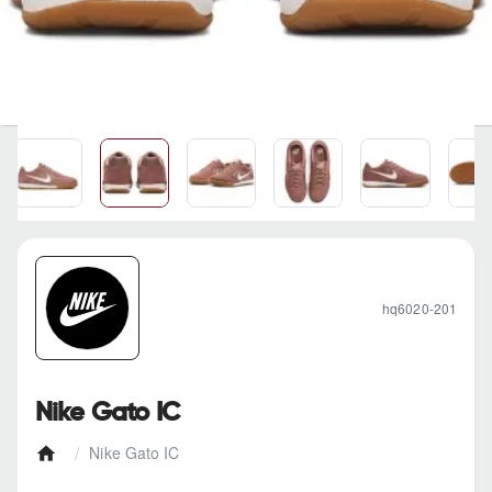
hq6020-201
Nike Gato IC
Nike Gato IC
h