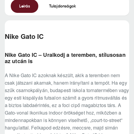
Leírás
Tulajdonságok
Nike Gato IC
Nike Gato IC – Uralkodj a teremben, stílusosan
az utcán is
A Nike Gato IC azoknak készült, akik a teremben nem
csak játszani akarnak, hanem irányítani a tempót. Ha egy
szűk csarnokpályán, budapesti iskola tornatermében vagy
egy esti kispályás futsalon számít a gyors ritmusváltás és
a biztos labdaérintés, ez a foci cipő magabiztos társ. A
Gato-vonal ikonikus indoor örökséget hoz, miközben a
mindennapokban is könnyen viselhető, „court-to-street”
hangulattal. Felkapod edzésre, meccsre, majd simán