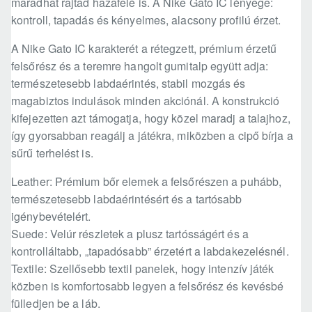
maradhat rajtad hazafelé is. A Nike Gato IC lényege:
kontroll, tapadás és kényelmes, alacsony profilú érzet.
A Nike Gato IC karakterét a rétegzett, prémium érzetű
felsőrész és a teremre hangolt gumitalp együtt adja:
természetesebb labdaérintés, stabil mozgás és
magabiztos indulások minden akciónál. A konstrukció
kifejezetten azt támogatja, hogy közel maradj a talajhoz,
így gyorsabban reagálj a játékra, miközben a cipő bírja a
sűrű terhelést is.
Leather: Prémium bőr elemek a felsőrészen a puhább,
természetesebb labdaérintésért és a tartósabb
igénybevételért.
Suede: Velúr részletek a plusz tartósságért és a
kontrolláltabb, „tapadósabb” érzetért a labdakezelésnél.
Textile: Szellősebb textil panelek, hogy intenzív játék
közben is komfortosabb legyen a felsőrész és kevésbé
fülledjen be a láb.