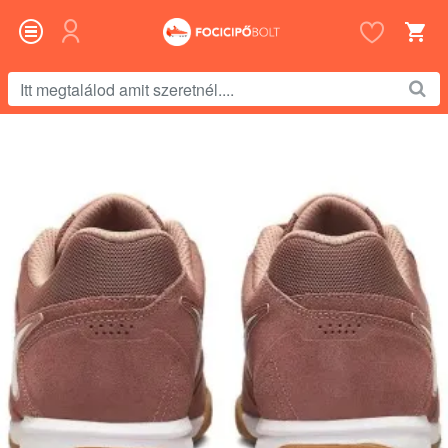
Itt
megtalálod
amit
szeretnél....