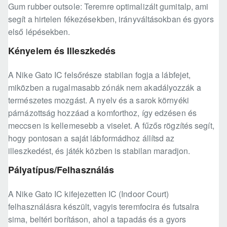
Gum rubber outsole: Teremre optimalizált gumitalp, ami
segít a hirtelen fékezésekben, irányváltásokban és gyors
első lépésekben.
Kényelem és Illeszkedés
A Nike Gato IC felsőrésze stabilan fogja a lábfejet,
miközben a rugalmasabb zónák nem akadályozzák a
természetes mozgást. A nyelv és a sarok környéki
párnázottság hozzáad a komforthoz, így edzésen és
meccsen is kellemesebb a viselet. A fűzős rögzítés segít,
hogy pontosan a saját lábformádhoz állítsd az
illeszkedést, és játék közben is stabilan maradjon.
Pályatípus/Felhasználás
A Nike Gato IC kifejezetten IC (Indoor Court)
felhasználásra készült, vagyis teremfocira és futsalra
sima, beltéri borításon, ahol a tapadás és a gyors