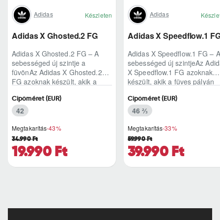
Adidas
Adidas
Készleten
Készle
Adidas X Ghosted.2 FG
Adidas X Speedflow.1 F
Adidas X Ghosted.2 FG – A
Adidas X Speedflow.1 FG – 
sebességed új szintje a
sebességed új szintjeAz Adi
füvönAz Adidas X Ghosted.2
X Speedflow.1 FG azoknak
FG azoknak készült, akik a
készült, akik a füves pályán
mérkőzés legélesebb
nem csak futnak, hanem
Cipőméret (EUR)
Cipőméret (EUR)
pillanataiban is azonnal r..
ritmust diktál..
42
46 ⅔
Megtakarítás
-43%
Megtakarítás
-33%
34.990 Ft
59.990 Ft
19.990 Ft
39.990 Ft