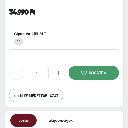
o
m
34.990 Ft
e
Cipőméret (EUR)
44
KOSÁRBA
NIKE MÉRETTÁBLÁZAT
Leírás
Tulajdonságok