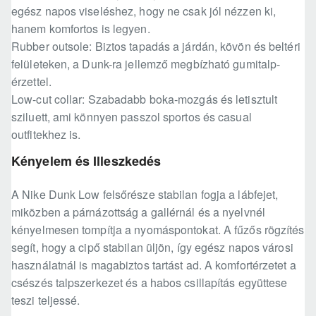
egész napos viseléshez, hogy ne csak jól nézzen ki,
hanem komfortos is legyen.
Rubber outsole: Biztos tapadás a járdán, kövön és beltéri
felületeken, a Dunk-ra jellemző megbízható gumitalp-
érzettel.
Low-cut collar: Szabadabb boka-mozgás és letisztult
sziluett, ami könnyen passzol sportos és casual
outfitekhez is.
Kényelem és Illeszkedés
A Nike Dunk Low felsőrésze stabilan fogja a lábfejet,
miközben a párnázottság a gallérnál és a nyelvnél
kényelmesen tompítja a nyomáspontokat. A fűzős rögzítés
segít, hogy a cipő stabilan üljön, így egész napos városi
használatnál is magabiztos tartást ad. A komfortérzetet a
csészés talpszerkezet és a habos csillapítás együttese
teszi teljessé.