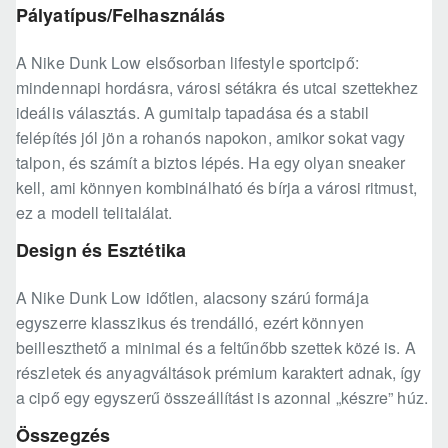
Pályatípus/Felhasználás
A Nike Dunk Low elsősorban lifestyle sportcipő:
mindennapi hordásra, városi sétákra és utcai szettekhez
ideális választás. A gumitalp tapadása és a stabil
felépítés jól jön a rohanós napokon, amikor sokat vagy
talpon, és számít a biztos lépés. Ha egy olyan sneaker
kell, ami könnyen kombinálható és bírja a városi ritmust,
ez a modell telitalálat.
Design és Esztétika
A Nike Dunk Low időtlen, alacsony szárú formája
egyszerre klasszikus és trendálló, ezért könnyen
beilleszthető a minimal és a feltűnőbb szettek közé is. A
részletek és anyagváltások prémium karaktert adnak, így
a cipő egy egyszerű összeállítást is azonnal „készre” húz.
Összegzés