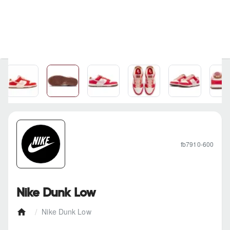
fb7910-600
Nike Dunk Low
Nike Dunk Low
h