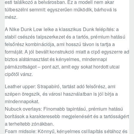
esti találkozó a belvárosban. Ez a modell nem akar
túlbeszélni semmit: egyszerűen működik, bárhová is
mész.
A Nike Dunk Low lelke a klasszikus Dunk felépítés: a
stabil csészés talpszerkezet és a tartós, prémium hatású
felsőrész kombinációja, ami hosszú távon is tartja a
formáját. A jól bevált konstrukció miatt a cipő egyszerre ad
biztos alátámasztást és kényelmes, mindennapi
párnázottságot – pont azt, amit egy sokat hordott utcai
cipőtől vársz.
Leather upper: Strapabíró, tartást adó felsőrész, ami
szépen öregszik, és városi használatban is jól bírja a
mindennapokat.
Nubuck overlays: Finomabb tapintású, prémium hatású
borítások a karakteresebb megjelenésért és a tartósságért
a terheltebb zónákban.
Foam midsole: Könnyű, kényelmes csillapítás sétához és