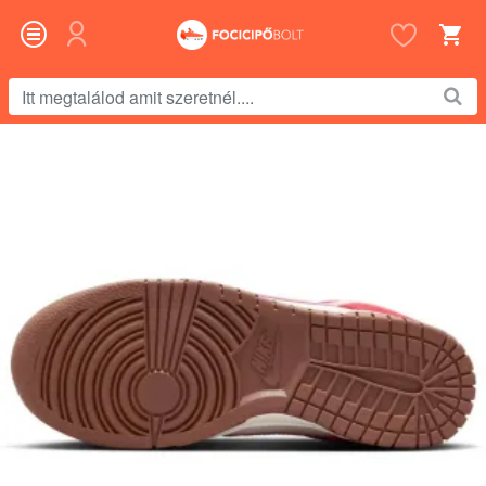
Itt
megtalálod
amit
szeretnél....