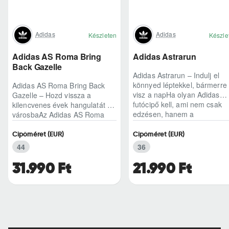
Adidas
Adidas
Készleten
Készle
Adidas AS Roma Bring
Adidas Astrarun
Back Gazelle
Adidas Astrarun – Indulj el
könnyed léptekkel, bármerre
Adidas AS Roma Bring Back
visz a napHa olyan Adidas
Gazelle – Hozd vissza a
futócipő kell, ami nem csak
kilencvenes évek hangulatát a
edzésen, hanem a
városbaAz Adidas AS Roma
hétköznapokban is kénye..
Bring Back Gazelle nem
egyszerű sneaker, hane..
Cipőméret (EUR)
Cipőméret (EUR)
44
36
31.990 Ft
21.990 Ft