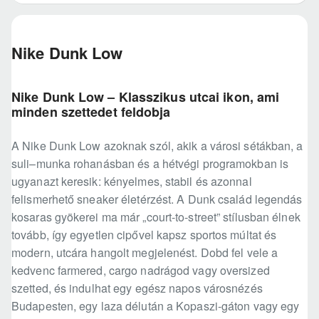
Nike Dunk Low
Nike Dunk Low – Klasszikus utcai ikon, ami
minden szettedet feldobja
A Nike Dunk Low azoknak szól, akik a városi sétákban, a
suli–munka rohanásban és a hétvégi programokban is
ugyanazt keresik: kényelmes, stabil és azonnal
felismerhető sneaker életérzést. A Dunk család legendás
kosaras gyökerei ma már „court-to-street” stílusban élnek
tovább, így egyetlen cipővel kapsz sportos múltat és
modern, utcára hangolt megjelenést. Dobd fel vele a
kedvenc farmered, cargo nadrágod vagy oversized
szetted, és indulhat egy egész napos városnézés
Budapesten, egy laza délután a Kopaszi-gáton vagy egy