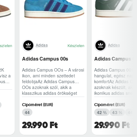
Adidas
Adidas
szleten
Készleten
Adidas Campus 00s
Adidas Campus 0
2K
Adidas Campus OOs – A városi
Adidas Campus 00s 
visz a
ikon, ami minden szettedet
hangulat, egész napo
pus
feldobjaAz Adidas Campus
komfortAz Adidas Ca
OOs azoknak szól, akik a
azoknak készült, akik
get
klasszikus adidas örökséget
ikonikus adidas snea
modern, kétezres..
karakterét keresik,..
Cipőméret (EUR)
Cipőméret (EUR)
44
42 ⅔
43 ⅓
44
29.990 Ft
29.990 Ft