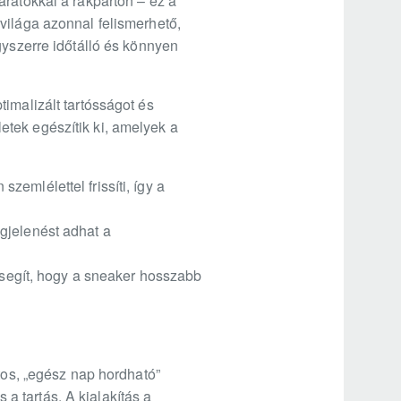
arátokkal a rakparton – ez a
világa azonnal felismerhető,
gyszerre időtálló és könnyen
imalizált tartósságot és
tek egészítik ki, amelyek a
emlélettel frissíti, így a
gjelenést adhat a
s segít, hogy a sneaker hosszabb
tos, „egész nap hordható”
 a tartás. A kialakítás a