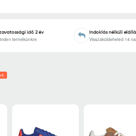
zavatossági idő 2 év
Indoklás nélküli elállá
inden termékünkre
Visszaküldeheted 14 na
rfi