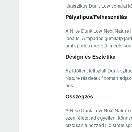
klasszikus Dunk Low vonalat köv
Pályatípus/Felhasználás
A Nike Dunk Low Next Nature li
ideális. A tapadós gumitalp járd
ami sportos eredetű, mégis könn
Design és Esztétika
Az időtlen, letisztult Dunk-szil
Nature részletek finoman adják
nek.
Összegzés
A Nike Dunk Low Next Nature e
szemléletet ad egyetlen, könny
biztosan a hozzád illő street sp