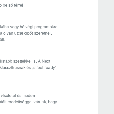
 belső térrel.
unkába vagy hétvégi programokra
a olyan utcai cipőt szeretnél,
lt.
listább szettekkel is. A Next
lasszikusnak és „street-ready”-
viseletet és modern
tált eredetiséggel várunk, hogy