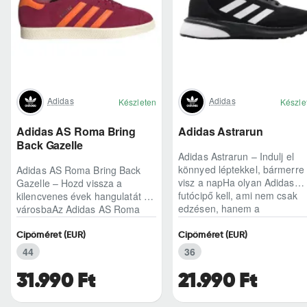
Adidas
Adidas
Készleten
Készle
Adidas AS Roma Bring
Adidas Astrarun
Back Gazelle
Adidas Astrarun – Indulj el
könnyed léptekkel, bármerre
Adidas AS Roma Bring Back
visz a napHa olyan Adidas
Gazelle – Hozd vissza a
futócipő kell, ami nem csak
kilencvenes évek hangulatát a
edzésen, hanem a
városbaAz Adidas AS Roma
hétköznapokban is kénye..
Bring Back Gazelle nem
egyszerű sneaker, hane..
Cipőméret (EUR)
Cipőméret (EUR)
44
36
31.990 Ft
21.990 Ft