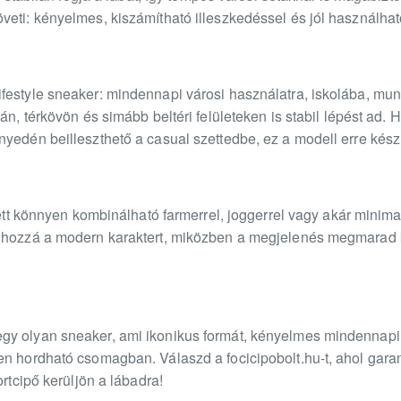
eti: kényelmes, kiszámítható illeszkedéssel és jól használható
festyle sneaker: mindennapi városi használatra, iskolába, m
án, térkövön és simább beltéri felületeken is stabil lépést ad. H
yedén beilleszthető a casual szettedbe, ez a modell erre készü
uett könnyen kombinálható farmerrel, joggerrel vagy akár minima
 hozzá a modern karaktert, miközben a megjelenés megmarad k
gy olyan sneaker, ami ikonikus formát, kényelmes mindennapi 
en hordható csomagban. Válaszd a focicipobolt.hu-t, ahol garan
ortcipő kerüljön a lábadra!