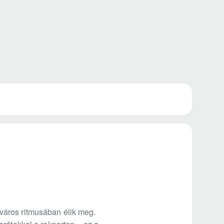
város ritmusában élik meg.