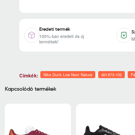
Eredeti termék
S
100%-ban eredeti és új
M
termékek!
Nike Dunk Low Next Nature
dd1873-102
Fé
Címkék:
Kapcsolódó termékek