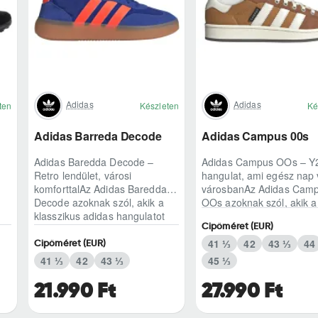
Adidas
Adidas
ten
Készleten
Ké
Adidas Barreda Decode
Adidas Campus 00s
Adidas Baredda Decode –
Adidas Campus OOs – Y
Retro lendület, városi
hangulat, ami egész nap 
komforttalAz Adidas Baredda
városbanAz Adidas Cam
Decode azoknak szól, akik a
OOs azoknak szól, akik a
klasszikus adidas hangulatot
klasszikus adidas öröksé
Cipőméret (EUR)
modern, mindennap ..
modern, kétezres ..
41 ⅓
42
43 ⅓
44
Cipőméret (EUR)
41 ⅓
42
43 ⅓
45 ⅓
21.990 Ft
27.990 Ft