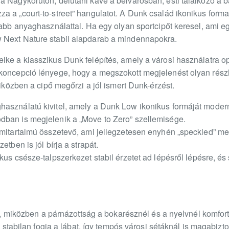
 Nagykörúton, délutáni kávé a belvárosban, esti találkozó a b
a a „court-to-street” hangulatot. A Dunk család ikonikus forma
sabb anyaghasználattal. Ha egy olyan sportcipőt keresel, ami e
 Next Nature stabil alapdarab a mindennapokra.
ke a klasszikus Dunk felépítés, amely a városi használatra opt
koncepció lényege, hogy a megszokott megjelenést olyan részle
miközben a cipő megőrzi a jól ismert Dunk-érzést.
sználatú kivitel, amely a Dunk Low ikonikus formáját modern sz
dban is megjelenik a „Move to Zero” szellemisége.
umitartalmú összetevő, ami jellegzetesen enyhén „speckled” me
etben is jól bírja a strapát.
kus csésze-talpszerkezet stabil érzetet ad lépésről lépésre, é
 ad, miközben a párnázottság a bokarésznél és a nyelvnél komfor
s stabilan fogja a lábat, így tempós városi sétáknál is magabiztos