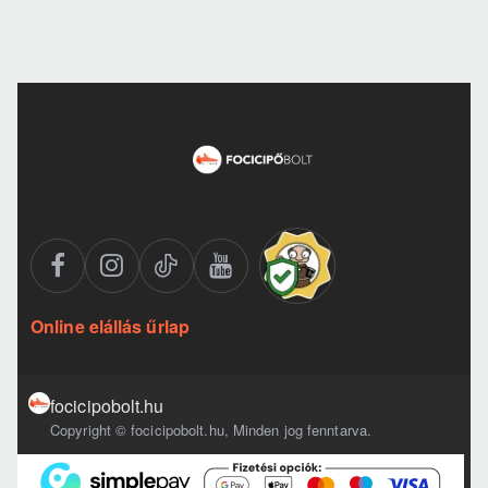
Online elállás űrlap
focicipobolt.hu
Copyright © focicipobolt.hu, Minden jog fenntarva.