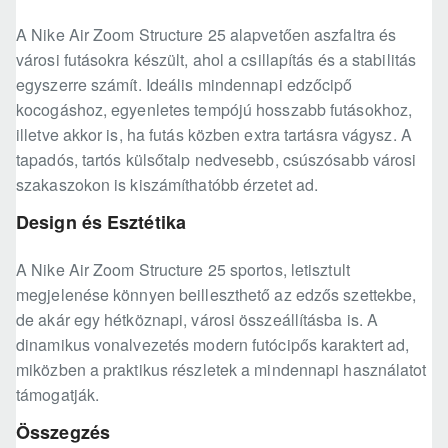
A Nike Air Zoom Structure 25 alapvetően aszfaltra és
városi futásokra készült, ahol a csillapítás és a stabilitás
egyszerre számít. Ideális mindennapi edzőcipő
kocogáshoz, egyenletes tempójú hosszabb futásokhoz,
illetve akkor is, ha futás közben extra tartásra vágysz. A
tapadós, tartós külsőtalp nedvesebb, csúszósabb városi
szakaszokon is kiszámíthatóbb érzetet ad.
Design és Esztétika
A Nike Air Zoom Structure 25 sportos, letisztult
megjelenése könnyen beilleszthető az edzős szettekbe,
de akár egy hétköznapi, városi összeállításba is. A
dinamikus vonalvezetés modern futócipős karaktert ad,
miközben a praktikus részletek a mindennapi használatot
támogatják.
Összegzés