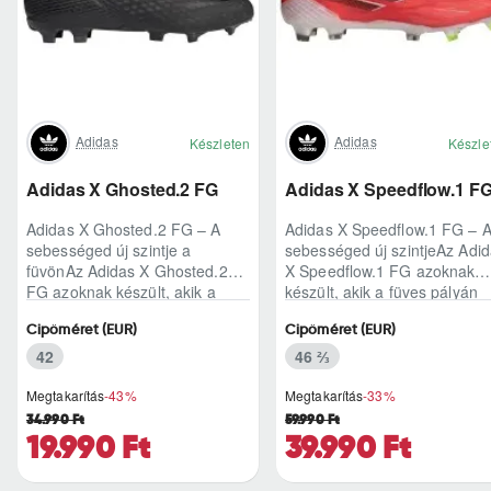
Adidas
Adidas
Készleten
Készle
Adidas X Ghosted.2 FG
Adidas X Speedflow.1 F
Adidas X Ghosted.2 FG – A
Adidas X Speedflow.1 FG – 
sebességed új szintje a
sebességed új szintjeAz Adi
füvönAz Adidas X Ghosted.2
X Speedflow.1 FG azoknak
FG azoknak készült, akik a
készült, akik a füves pályán
mérkőzés legélesebb
nem csak futnak, hanem
Cipőméret (EUR)
Cipőméret (EUR)
pillanataiban is azonnal r..
ritmust diktál..
42
46 ⅔
Megtakarítás
-43%
Megtakarítás
-33%
34.990 Ft
59.990 Ft
19.990 Ft
39.990 Ft