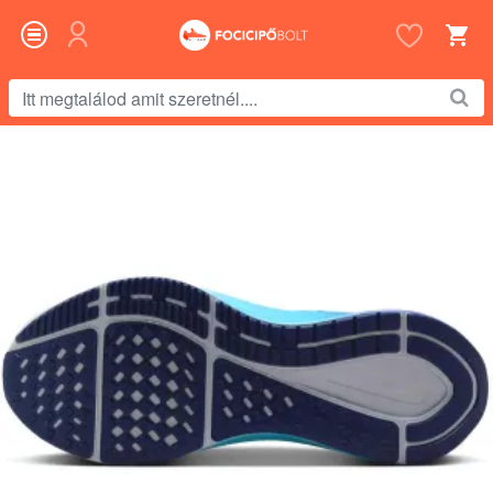
Itt
megtalálod
amit
szeretnél....