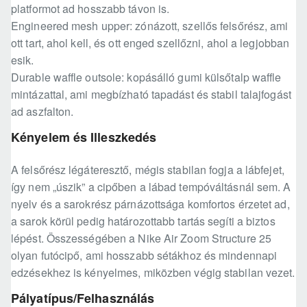
platformot ad hosszabb távon is.
Engineered mesh upper: zónázott, szellős felsőrész, ami
ott tart, ahol kell, és ott enged szellőzni, ahol a legjobban
esik.
Durable waffle outsole: kopásálló gumi külsőtalp waffle
mintázattal, ami megbízható tapadást és stabil talajfogást
ad aszfalton.
Kényelem és Illeszkedés
A felsőrész légáteresztő, mégis stabilan fogja a lábfejet,
így nem „úszik” a cipőben a lábad tempóváltásnál sem. A
nyelv és a sarokrész párnázottsága komfortos érzetet ad,
a sarok körül pedig határozottabb tartás segíti a biztos
lépést. Összességében a Nike Air Zoom Structure 25
olyan futócipő, ami hosszabb sétákhoz és mindennapi
edzésekhez is kényelmes, miközben végig stabilan vezet.
Pályatípus/Felhasználás