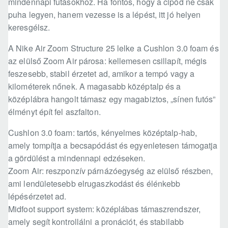
mindennapi futásokhoz. Ha fontos, hogy a cipőd ne csak
puha legyen, hanem vezesse is a lépést, itt jó helyen
keresgélsz.
A Nike Air Zoom Structure 25 lelke a Cushlon 3.0 foam és
az elülső Zoom Air párosa: kellemesen csillapít, mégis
feszesebb, stabil érzetet ad, amikor a tempó vagy a
kilométerek nőnek. A magasabb középtalp és a
középlábra hangolt támasz egy magabiztos, „sínen futós”
élményt épít fel aszfalton.
Cushlon 3.0 foam: tartós, kényelmes középtalp-hab,
amely tompítja a becsapódást és egyenletesen támogatja
a gördülést a mindennapi edzéseken.
Zoom Air: reszponzív párnázóegység az elülső részben,
ami lendületesebb elrugaszkodást és élénkebb
lépésérzetet ad.
Midfoot support system: középlábas támaszrendszer,
amely segít kontrollálni a pronációt, és stabilabb