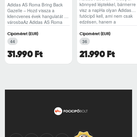
könnyed léptekkel, bármerre
Adidas AS Roma Bring Back
visz a napHa olyan Adidas
Gazelle – Hozd vissza a
futócipő kell, ami nem csak
kilencvenes évek hangulatát a
edzésen, hanem a
városbaAz Adidas AS Roma
hétköznapokban is kénye..
Bring Back Gazelle nem
egyszerű sneaker, hane..
Cipőméret (EUR)
Cipőméret (EUR)
44
36
31.990 Ft
21.990 Ft