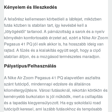
Kényelem és Illeszkedés
A felsőrész kellemesen körbeöleli a lábfejet, miközben
futás közben is stabilan tart, így kevésbé kell a
„lötyögéstől” tartanod. A párnázottság a sarok és a nyelv
környékén komfortosabb érzetet ad, ezért a Nike Air Zoom
Pegasus 41 PQ jól esik akkor is, ha hosszabb ideig van
rajtad. A fűzés és a kialakítás együtt segít, hogy a cipő
stabilan álljon, és a mozgásod természetes maradjon.
Pályatípus/Felhasználás
A Nike Air Zoom Pegasus 41 PQ alapvetően aszfaltra
szánt futócipő, mindennapi edzésre és általános
kilométergyűjtésre. Városi futásoknál, rekortán körökön és
keményebb burkolaton is jól működik, mert a csillapítás
és a tapadás kiegyensúlyozott. Ha egy sokoldalú road
futócipőt keresel, ami lazább futásokhoz és tempósabb