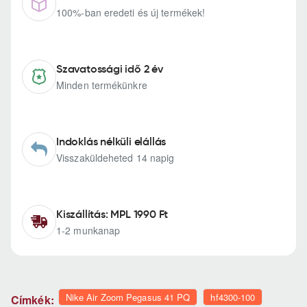
100%-ban eredeti és új termékek!
Szavatossági idő 2 év
Minden termékünkre
Indoklás nélküli elállás
Visszaküldeheted 14 napig
Kiszállítás: MPL 1990 Ft
1-2 munkanap
Nike Air Zoom Pegasus 41 PQ
hf4300-100
Címkék: