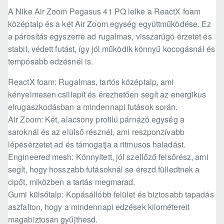
A Nike Air Zoom Pegasus 41 PQ lelke a ReactX foam
középtalp és a két Air Zoom egység együttműködése. Ez
a párosítás egyszerre ad rugalmas, visszarúgó érzetet és
stabil, védett futást, így jól működik könnyű kocogásnál és
tempósabb edzésnél is.
ReactX foam: Rugalmas, tartós középtalp, ami
kényelmesen csillapít és érezhetően segít az energikus
elrugaszkodásban a mindennapi futások során.
Air Zoom: Két, alacsony profilú párnázó egység a
saroknál és az elülső résznél, ami reszponzívabb
lépésérzetet ad és támogatja a ritmusos haladást.
Engineered mesh: Könnyített, jól szellőző felsőrész, ami
segít, hogy hosszabb futásoknál se érezd fülledtnek a
cipőt, miközben a tartás megmarad.
Gumi külsőtalp: Kopásállóbb felület és biztosabb tapadás
aszfalton, hogy a mindennapi edzések kilométereit
magabiztosan gyűjthesd.