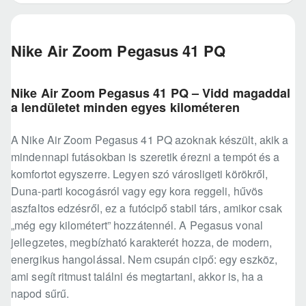
Nike Air Zoom Pegasus 41 PQ
Nike Air Zoom Pegasus 41 PQ – Vidd magaddal
a lendületet minden egyes kilométeren
A Nike Air Zoom Pegasus 41 PQ azoknak készült, akik a
mindennapi futásokban is szeretik érezni a tempót és a
komfortot egyszerre. Legyen szó városligeti körökről,
Duna-parti kocogásról vagy egy kora reggeli, hűvös
aszfaltos edzésről, ez a futócipő stabil társ, amikor csak
„még egy kilométert” hozzátennél. A Pegasus vonal
jellegzetes, megbízható karakterét hozza, de modern,
energikus hangolással. Nem csupán cipő: egy eszköz,
ami segít ritmust találni és megtartani, akkor is, ha a
napod sűrű.