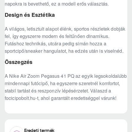
napokra is bevethető, ez a modell erős választás.
Design és Esztétika
A világos, letisztult alapot élénk, sportos részletek dobják
fel, így egyszerre modern és feltűnően dinamikus.
Futáshoz technikás, utcára pedig simán hozza a
sportcipő/sneaker hangulatot, ha edzés után is viselnéd.
Összegzés
A Nike Air Zoom Pegasus 41 PQ az egyik legsokoldalúbb
mindennapi futócipő, ha egyszerre szeretnél komfortot,
stabil tartást és reszponzív lépésérzetet. Válaszd a
focicipobolt.hu-t, ahol garantált eredetiséggel várunk!
Eredeti termék