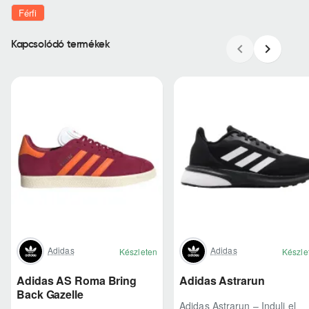
Férfi
Kapcsolódó termékek
Adidas
Adidas
Készleten
Készle
Adidas AS Roma Bring
Adidas Astrarun
Back Gazelle
Adidas Astrarun – Indulj el