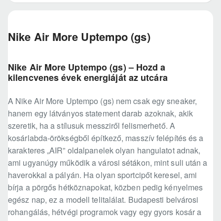
Nike Air More Uptempo (gs)
Nike Air More Uptempo (gs) – Hozd a
kilencvenes évek energiáját az utcára
A Nike Air More Uptempo (gs) nem csak egy sneaker,
hanem egy látványos statement darab azoknak, akik
szeretik, ha a stílusuk messziről felismerhető. A
kosárlabda-örökségből építkező, masszív felépítés és a
karakteres „AIR” oldalpanelek olyan hangulatot adnak,
ami ugyanúgy működik a városi sétákon, mint suli után a
haverokkal a pályán. Ha olyan sportcipőt keresel, ami
bírja a pörgős hétköznapokat, közben pedig kényelmes
egész nap, ez a modell telitalálat. Budapesti belvárosi
rohangálás, hétvégi programok vagy egy gyors kosár a