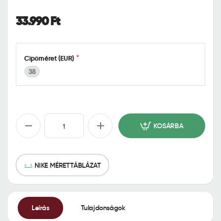
o
m
33.990 Ft
e
Cipőméret (EUR)
38
KOSÁRBA
NIKE MÉRETTÁBLÁZAT
Leírás
Tulajdonságok