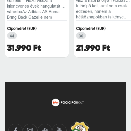
visz a napHa olyan Adidas
Gazelle – Hozd vissza a
futócipő kell, ami nem csak
kilencvenes évek hangulatát a
edzésen, hanem a
városbaAz Adidas AS Roma
hétköznapokban is kénye..
Bring Back Gazelle nem
egyszerű sneaker, hane..
Cipőméret (EUR)
Cipőméret (EUR)
44
36
31.990 Ft
21.990 Ft