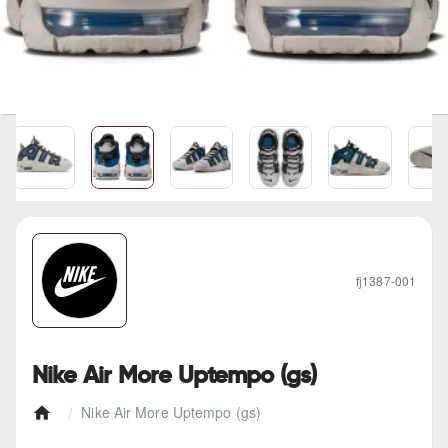
fj1387-001
Nike Air More Uptempo (gs)
Nike Air More Uptempo (gs)
h