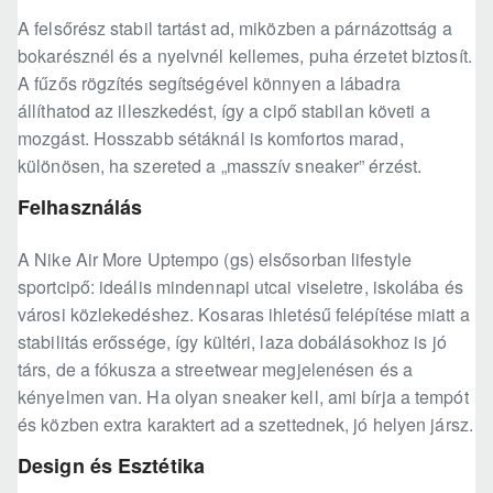
A felsőrész stabil tartást ad, miközben a párnázottság a
bokarésznél és a nyelvnél kellemes, puha érzetet biztosít.
A fűzős rögzítés segítségével könnyen a lábadra
állíthatod az illeszkedést, így a cipő stabilan követi a
mozgást. Hosszabb sétáknál is komfortos marad,
különösen, ha szereted a „masszív sneaker” érzést.
Felhasználás
A Nike Air More Uptempo (gs) elsősorban lifestyle
sportcipő: ideális mindennapi utcai viseletre, iskolába és
városi közlekedéshez. Kosaras ihletésű felépítése miatt a
stabilitás erőssége, így kültéri, laza dobálásokhoz is jó
társ, de a fókusza a streetwear megjelenésen és a
kényelmen van. Ha olyan sneaker kell, ami bírja a tempót
és közben extra karaktert ad a szettednek, jó helyen jársz.
Design és Esztétika