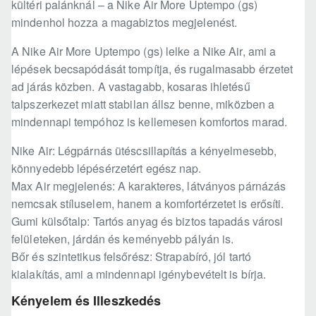
kültéri palánknál – a Nike Air More Uptempo (gs)
mindenhol hozza a magabiztos megjelenést.
A Nike Air More Uptempo (gs) lelke a Nike Air, ami a
lépések becsapódását tompítja, és rugalmasabb érzetet
ad járás közben. A vastagabb, kosaras ihletésű
talpszerkezet miatt stabilan állsz benne, miközben a
mindennapi tempóhoz is kellemesen komfortos marad.
Nike Air: Légpárnás ütéscsillapítás a kényelmesebb,
könnyedebb lépésérzetért egész nap.
Max Air megjelenés: A karakteres, látványos párnázás
nemcsak stíluselem, hanem a komfortérzetet is erősíti.
Gumi külsőtalp: Tartós anyag és biztos tapadás városi
felületeken, járdán és keményebb pályán is.
Bőr és szintetikus felsőrész: Strapabíró, jól tartó
kialakítás, ami a mindennapi igénybevételt is bírja.
Kényelem és Illeszkedés