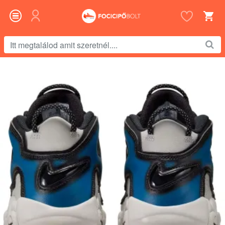
Itt
megtalálod
amit
szeretnél....