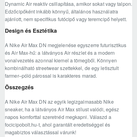
Dynamic Air reaktív csillapítása, amikor sokat vagy talpon.
Edzőcipőként inkább könnyű, általános használatra
ajánlott, nem specifikus futócipő vagy teremcipő helyett.
Design és Esztétika
A Nike Air Max DN megjelenése egyszerre futurisztikus
és Air Max-hű: a látványos Air részlet és a modern
vonalvezetés azonnal kiemel a tömegből. Könnyen
kombinálható streetwear szettekkel, de egy letisztult
farmer–póló párossal is karakteres marad.
Összegzés
A Nike Air Max DN az egyik legizgalmasabb Nike
sneaker, ha a látványos Air Max stílust valódi, egész
napos komforttal szeretnéd megkapni. Válaszd a
focicipobolt.hu-t, ahol garantált eredetiséggel és
magabiztos választással várunk!