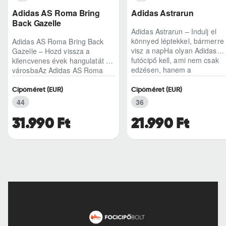
Adidas AS Roma Bring
Adidas Astrarun
Back Gazelle
Adidas Astrarun – Indulj el
könnyed léptekkel, bármerre
Adidas AS Roma Bring Back
visz a napHa olyan Adidas
Gazelle – Hozd vissza a
futócipő kell, ami nem csak
kilencvenes évek hangulatát a
edzésen, hanem a
városbaAz Adidas AS Roma
hétköznapokban is kénye..
Bring Back Gazelle nem
egyszerű sneaker, hane..
Cipőméret (EUR)
Cipőméret (EUR)
44
36
31.990 Ft
21.990 Ft