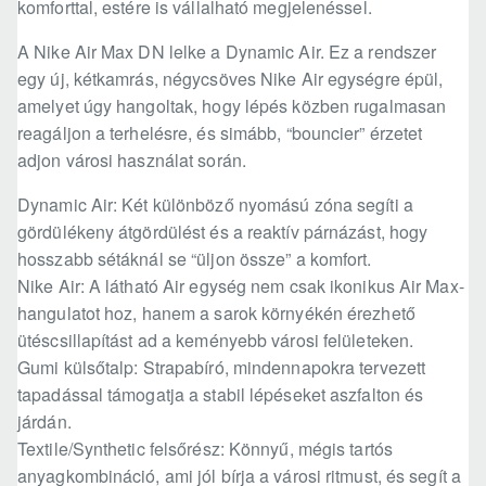
komforttal, estére is vállalható megjelenéssel.
A Nike Air Max DN lelke a Dynamic Air. Ez a rendszer
egy új, kétkamrás, négycsöves Nike Air egységre épül,
amelyet úgy hangoltak, hogy lépés közben rugalmasan
reagáljon a terhelésre, és simább, “bouncier” érzetet
adjon városi használat során.
Dynamic Air: Két különböző nyomású zóna segíti a
gördülékeny átgördülést és a reaktív párnázást, hogy
hosszabb sétáknál se “üljon össze” a komfort.
Nike Air: A látható Air egység nem csak ikonikus Air Max-
hangulatot hoz, hanem a sarok környékén érezhető
ütéscsillapítást ad a keményebb városi felületeken.
Gumi külsőtalp: Strapabíró, mindennapokra tervezett
tapadással támogatja a stabil lépéseket aszfalton és
járdán.
Textile/Synthetic felsőrész: Könnyű, mégis tartós
anyagkombináció, ami jól bírja a városi ritmust, és segít a