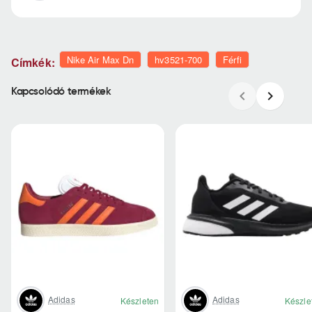
Nike Air Max Dn
hv3521-700
Férfi
Címkék:
Kapcsolódó termékek
Adidas
Adidas
Készleten
Készle