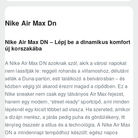
Nike Air Max Dn
Nike Air Max DN – Lépj be a dinamikus komfort
új korszakába
A Nike Air Max DN azoknak szól, akik a városi napokat
nem lassítják le: reggeli rohanás a villamoshoz, délutáni
séták a Duna-parton, esti találkozó a belvárosban – és
közben végig jól akarod érezni magad a cipődben. Ez a
Nike sneaker nem csak egy látványos Air Max-fejezet,
hanem egy modern, “street-ready” sportcipő, ami minden
lépésnél egy kicsit többet ad vissza. Ha szereted, amikor
a dizájn merész, a járás pedig puha és gördülékeny, itt
tényleg összeér a stílus és a technológia. A Nike Air Max
DN a mindennapi tempódhoz készült: egész napos