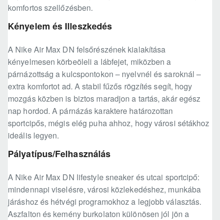
komfortos szellőzésben.
Kényelem és Illeszkedés
A Nike Air Max DN felsőrészének kialakítása
kényelmesen körbeöleli a lábfejet, miközben a
párnázottság a kulcspontokon – nyelvnél és saroknál –
extra komfortot ad. A stabil fűzős rögzítés segít, hogy
mozgás közben is biztos maradjon a tartás, akár egész
nap hordod. A párnázás karaktere határozottan
sportcipős, mégis elég puha ahhoz, hogy városi sétákhoz
ideális legyen.
Pályatípus/Felhasználás
A Nike Air Max DN lifestyle sneaker és utcai sportcipő:
mindennapi viselésre, városi közlekedéshez, munkába
járáshoz és hétvégi programokhoz a legjobb választás.
Aszfalton és kemény burkolaton különösen jól jön a