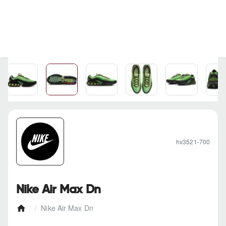
hv3521-700
Nike Air Max Dn
Nike Air Max Dn
h