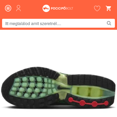
Itt
megtalálod
amit
szeretnél....