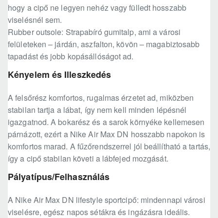
hogy a cipő ne legyen nehéz vagy fülledt hosszabb
viselésnél sem.
Rubber outsole: Strapabíró gumitalp, ami a városi
felületeken – járdán, aszfalton, kövön – magabiztosabb
tapadást és jobb kopásállóságot ad.
Kényelem és Illeszkedés
A felsőrész komfortos, rugalmas érzetet ad, miközben
stabilan tartja a lábat, így nem kell minden lépésnél
igazgatnod. A bokarész és a sarok környéke kellemesen
párnázott, ezért a Nike Air Max DN hosszabb napokon is
komfortos marad. A fűzőrendszerrel jól beállítható a tartás,
így a cipő stabilan követi a lábfejed mozgását.
Pályatípus/Felhasználás
A Nike Air Max DN lifestyle sportcipő: mindennapi városi
viselésre, egész napos sétákra és ingázásra ideális.