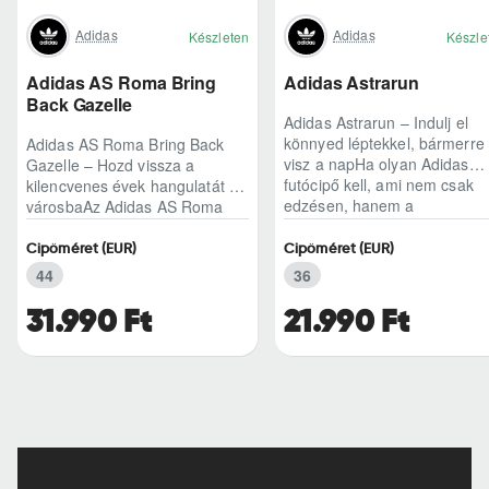
Adidas
Adidas
Készleten
Készle
Adidas AS Roma Bring
Adidas Astrarun
Back Gazelle
Adidas Astrarun – Indulj el
könnyed léptekkel, bármerre
Adidas AS Roma Bring Back
visz a napHa olyan Adidas
Gazelle – Hozd vissza a
futócipő kell, ami nem csak
kilencvenes évek hangulatát a
edzésen, hanem a
városbaAz Adidas AS Roma
hétköznapokban is kénye..
Bring Back Gazelle nem
egyszerű sneaker, hane..
Cipőméret (EUR)
Cipőméret (EUR)
44
36
31.990 Ft
21.990 Ft