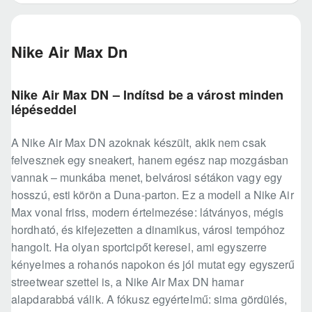
Nike Air Max Dn
Nike Air Max DN – Indítsd be a várost minden
lépéseddel
A Nike Air Max DN azoknak készült, akik nem csak
felvesznek egy sneakert, hanem egész nap mozgásban
vannak – munkába menet, belvárosi sétákon vagy egy
hosszú, esti körön a Duna-parton. Ez a modell a Nike Air
Max vonal friss, modern értelmezése: látványos, mégis
hordható, és kifejezetten a dinamikus, városi tempóhoz
hangolt. Ha olyan sportcipőt keresel, ami egyszerre
kényelmes a rohanós napokon és jól mutat egy egyszerű
streetwear szettel is, a Nike Air Max DN hamar
alapdarabbá válik. A fókusz egyértelmű: sima gördülés,