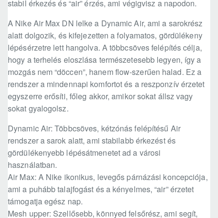
stabil érkezés és “air” érzés, ami végigvisz a napodon.
A Nike Air Max DN lelke a Dynamic Air, ami a sarokrész
alatt dolgozik, és kifejezetten a folyamatos, gördülékeny
lépésérzetre lett hangolva. A többcsöves felépítés célja,
hogy a terhelés eloszlása természetesebb legyen, így a
mozgás nem “döccen”, hanem flow-szerűen halad. Ez a
rendszer a mindennapi komfortot és a reszponzív érzetet
egyszerre erősíti, főleg akkor, amikor sokat állsz vagy
sokat gyalogolsz.
Dynamic Air: Többcsöves, kétzónás felépítésű Air
rendszer a sarok alatt, ami stabilabb érkezést és
gördülékenyebb lépésátmenetet ad a városi
használatban.
Air Max: A Nike ikonikus, levegős párnázási koncepciója,
ami a puhább talajfogást és a kényelmes, “air” érzetet
támogatja egész nap.
Mesh upper: Szellősebb, könnyed felsőrész, ami segít,