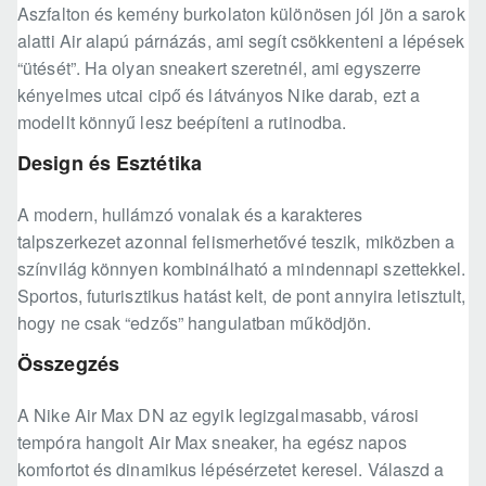
Aszfalton és kemény burkolaton különösen jól jön a sarok
alatti Air alapú párnázás, ami segít csökkenteni a lépések
“ütését”. Ha olyan sneakert szeretnél, ami egyszerre
kényelmes utcai cipő és látványos Nike darab, ezt a
modellt könnyű lesz beépíteni a rutinodba.
Design és Esztétika
A modern, hullámzó vonalak és a karakteres
talpszerkezet azonnal felismerhetővé teszik, miközben a
színvilág könnyen kombinálható a mindennapi szettekkel.
Sportos, futurisztikus hatást kelt, de pont annyira letisztult,
hogy ne csak “edzős” hangulatban működjön.
Összegzés
A Nike Air Max DN az egyik legizgalmasabb, városi
tempóra hangolt Air Max sneaker, ha egész napos
komfortot és dinamikus lépésérzetet keresel. Válaszd a