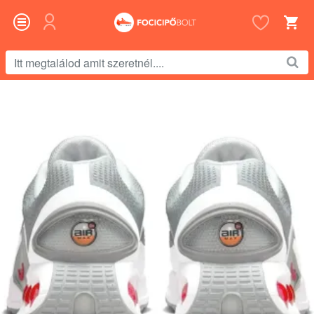
Itt
megtalálod
amit
szeretnél....