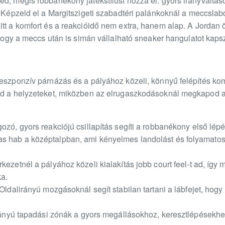
d, mégis robbanékony játékstílust hozza el: gyors irányváltás
. Képzeld el a Margitszigeti szabadtéri palánkoknál a meccslabd
tt a komfort és a reakcióidő nem extra, hanem alap. A Jordan ö
, hogy a meccs után is simán vállalható sneaker hangulatot kaps
reszponzív párnázás és a pályához közeli, könnyű felépítés kom
asd a helyzeteket, miközben az elrugaszkodásoknál megkapod a
ozó, gyors reakciójú csillapítás segíti a robbanékony első lép
s hab a középtalpban, ami kényelmes landolást és folyamatos
kezetnél a pályához közeli kialakítás jobb court feel-t ad, így
a.
Oldalirányú mozgásoknál segít stabilan tartani a lábfejet, hogy 
birányú tapadási zónák a gyors megállásokhoz, keresztlépések