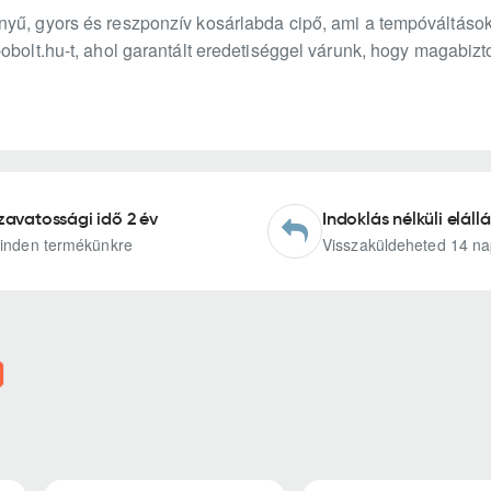
yű, gyors és reszponzív kosárlabda cipő, ami a tempóváltások
obolt.hu-t, ahol garantált eredetiséggel várunk, hogy magabiz
zavatossági idő 2 év
Indoklás nélküli elállá
inden termékünkre
Visszaküldeheted 14 na