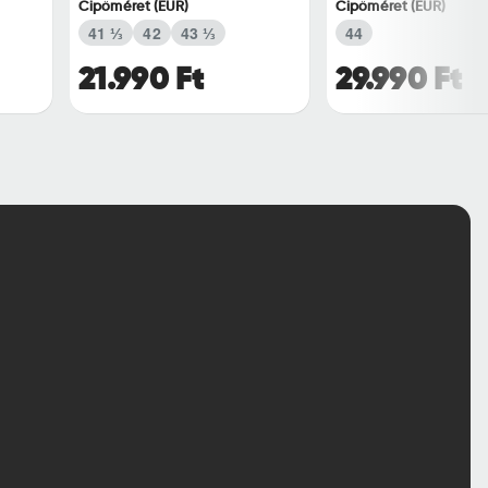
Cipőméret (EUR)
Cipőméret (EUR)
41 ⅓
42
43 ⅓
44
21.990 Ft
29.990 Ft