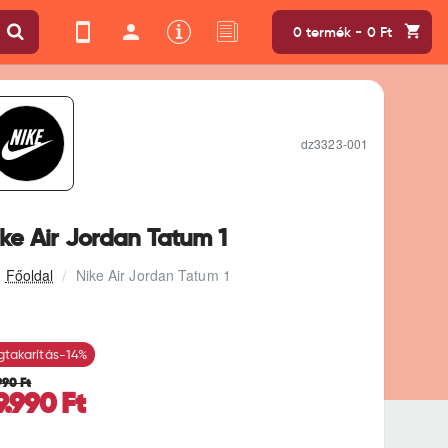
0 termék - 0 Ft
dz3323-001
ike Air Jordan Tatum 1
Nike Air Jordan Tatum 1
takarítás
-14%
990 Ft
9.990 Ft