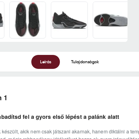
Leírás
Tulajdonságok
m 1
adítsd fel a gyors első lépést a palánk alatt
készült, akik nem csak játszani akarnak, hanem diktálni a tem