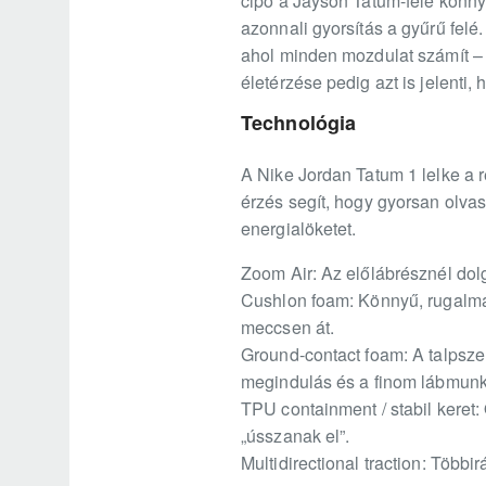
cipő a Jayson Tatum-féle könnye
azonnali gyorsítás a gyűrű felé
ahol minden mozdulat számít – i
életérzése pedig azt is jelenti
Technológia
A Nike Jordan Tatum 1 lelke a 
érzés segít, hogy gyorsan olv
energialöketet.
Zoom Air: Az előlábrésznél dolg
Cushlon foam: Könnyű, rugalma
meccsen át.
Ground-contact foam: A talpszer
megindulás és a finom lábmunk
TPU containment / stabil keret: 
„ússzanak el”.
Multidirectional traction: Töb