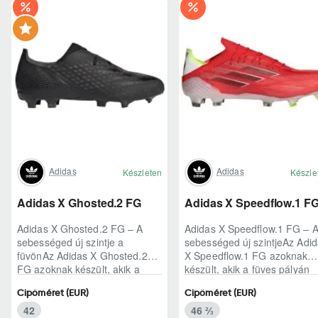
Adidas
Adidas
Készleten
Készle
Adidas X Ghosted.2 FG
Adidas X Speedflow.1 F
Adidas X Ghosted.2 FG – A
Adidas X Speedflow.1 FG – 
sebességed új szintje a
sebességed új szintjeAz Adi
füvönAz Adidas X Ghosted.2
X Speedflow.1 FG azoknak
FG azoknak készült, akik a
készült, akik a füves pályán
mérkőzés legélesebb
nem csak futnak, hanem
Cipőméret (EUR)
Cipőméret (EUR)
pillanataiban is azonnal r..
ritmust diktál..
42
46 ⅔