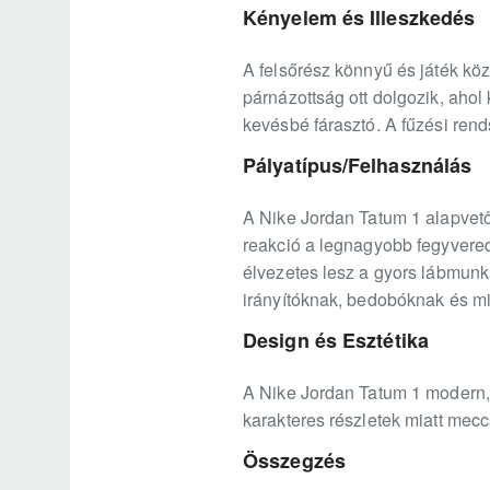
Kényelem és Illeszkedés
A felsőrész könnyű és játék közb
párnázottság ott dolgozik, ahol
kevésbé fárasztó. A fűzési rends
Pályatípus/Felhasználás
A Nike Jordan Tatum 1 alapvetőe
reakció a legnagyobb fegyvered.
élvezetes lesz a gyors lábmunka
irányítóknak, bedobóknak és min
Design és Esztétika
A Nike Jordan Tatum 1 modern, g
karakteres részletek miatt mec
Összegzés