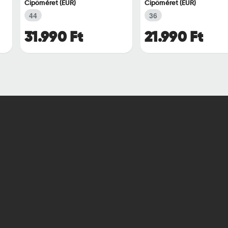
Cipőméret (EUR)
Cipőméret (EUR)
44
36
31.990 Ft
21.990 Ft