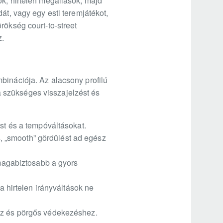
ok, hirtelen megállások, majd
át, vagy egy esti teremjátékot,
rökség court-to-street
z.
binációja. Az alacsony profilú
 szükséges visszajelzést és
ést és a tempóváltásokat.
, „smooth” gördülést ad egész
 magabiztosabb a gyors
a hirtelen irányváltások ne
hez és pörgős védekezéshez.