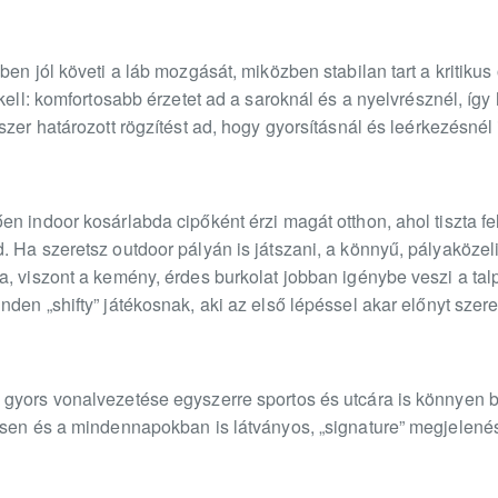
en jól követi a láb mozgását, miközben stabilan tart a kritikus
 kell: komfortosabb érzetet ad a saroknál és a nyelvrésznél, í
zer határozott rögzítést ad, hogy gyorsításnál és leérkezésnél i
n indoor kosárlabda cipőként érzi magát otthon, ahol tiszta fe
 Ha szeretsz outdoor pályán is játszani, a könnyű, pályaközeli
, viszont a kemény, érdes burkolat jobban igénybe veszi a talp
den „shifty” játékosnak, aki az első lépéssel akar előnyt szere
yors vonalvezetése egyszerre sportos és utcára is könnyen beil
csen és a mindennapokban is látványos, „signature” megjelenés