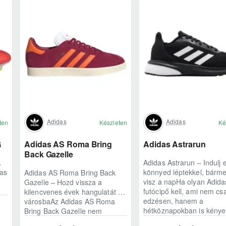
Adidas
Adidas
ten
Készleten
Ké
G
Adidas AS Roma Bring
Adidas Astrarun
Back Gazelle
A
Adidas Astrarun – Indulj e
das
könnyed léptekkel, bárme
Adidas AS Roma Bring Back
visz a napHa olyan Adida
Gazelle – Hozd vissza a
futócipő kell, ami nem cs
kilencvenes évek hangulatát a
edzésen, hanem a
városbaAz Adidas AS Roma
hétköznapokban is kénye
Bring Back Gazelle nem
egyszerű sneaker, hane..