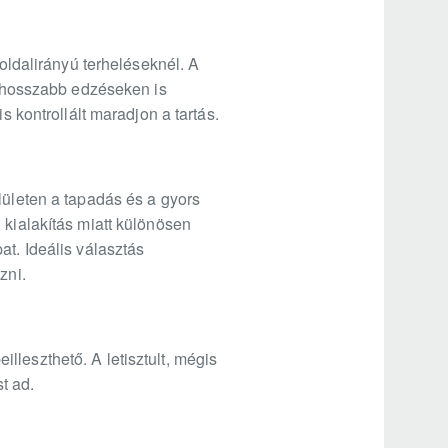
 oldalirányú terheléseknél. A
gy hosszabb edzéseken is
s kontrollált maradjon a tartás.
lületen a tapadás és a gyors
 kialakítás miatt különösen
at. Ideális választás
zni.
leszthető. A letisztult, mégis
t ad.