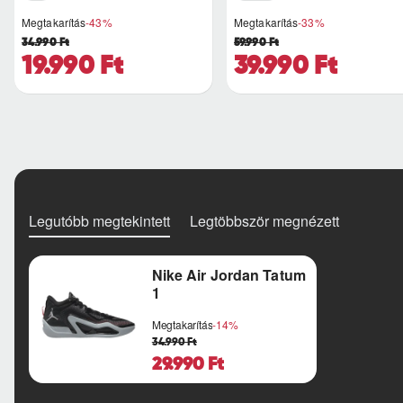
Megtakarítás
-43%
Megtakarítás
-33%
34.990 Ft
59.990 Ft
19.990 Ft
39.990 Ft
Legutóbb megtekintett
Legtöbbször megnézett
Nike Air Jordan Tatum
1
Megtakarítás
-14%
34.990 Ft
29.990 Ft