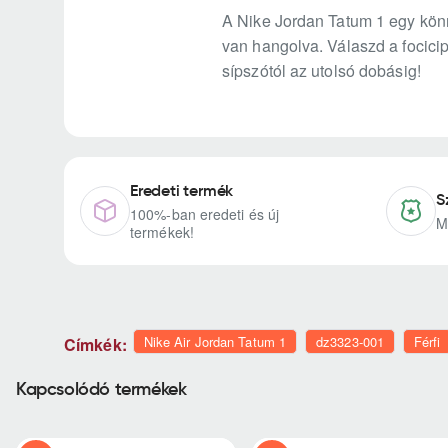
A Nike Jordan Tatum 1 egy könn
van hangolva. Válaszd a focicip
sípszótól az utolsó dobásig!
Eredeti termék
S
100%-ban eredeti és új
M
termékek!
Nike Air Jordan Tatum 1
dz3323-001
Férfi
Címkék:
Kapcsolódó termékek