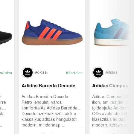
Adidas
Adidas
szleten
Készleten
Adidas Barreda Decode
Adidas Campus 0
l
Adidas Baredda Decode –
Adidas Campus OOs –
rre
Retro lendület, városi
ikon, ami minden szet
s
komforttalAz Adidas Baredda
feldobjaAz Adidas C
ak
Decode azoknak szól, akik a
OOs azoknak szól, ak
klasszikus adidas hangulatot
klasszikus adidas örö
..
modern, mindennap ..
modern, kétezres..