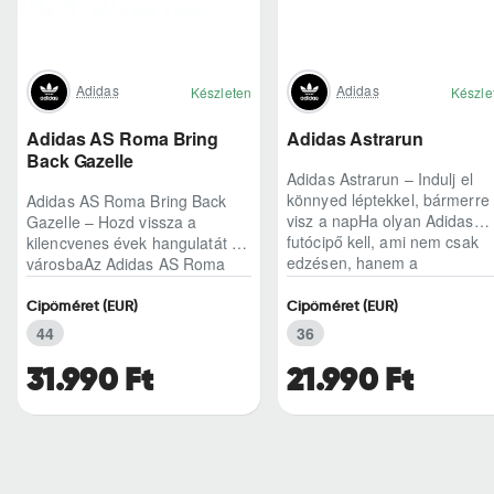
Adidas
Adidas
Készleten
Készle
Adidas AS Roma Bring
Adidas Astrarun
Back Gazelle
Adidas Astrarun – Indulj el
könnyed léptekkel, bármerre
Adidas AS Roma Bring Back
visz a napHa olyan Adidas
Gazelle – Hozd vissza a
futócipő kell, ami nem csak
kilencvenes évek hangulatát a
edzésen, hanem a
városbaAz Adidas AS Roma
hétköznapokban is kénye..
Bring Back Gazelle nem
egyszerű sneaker, hane..
Cipőméret (EUR)
Cipőméret (EUR)
44
36
31.990 Ft
21.990 Ft