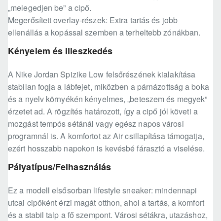
„melegedjen be” a cipő.
Megerősített overlay-részek: Extra tartás és jobb
ellenállás a kopással szemben a terheltebb zónákban.
Kényelem és Illeszkedés
A Nike Jordan Spizike Low felsőrészének kialakítása
stabilan fogja a lábfejet, miközben a párnázottság a boka
és a nyelv környékén kényelmes, „beteszem és megyek”
érzetet ad. A rögzítés határozott, így a cipő jól követi a
mozgást tempós sétánál vagy egész napos városi
programnál is. A komfortot az Air csillapítása támogatja,
ezért hosszabb napokon is kevésbé fárasztó a viselése.
Pályatípus/Felhasználás
Ez a modell elsősorban lifestyle sneaker: mindennapi
utcai cipőként érzi magát otthon, ahol a tartás, a komfort
és a stabil talp a fő szempont. Városi sétákra, utazáshoz,