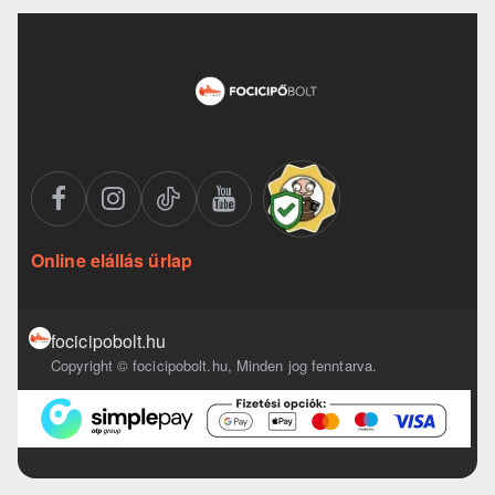
Online elállás űrlap
focicipobolt.hu
Copyright © focicipobolt.hu, Minden jog fenntarva.