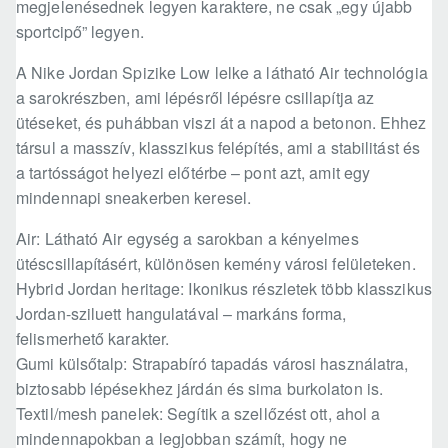
megjelenésednek legyen karaktere, ne csak „egy újabb
sportcipő” legyen.
A Nike Jordan Spizike Low lelke a látható Air technológia
a sarokrészben, ami lépésről lépésre csillapítja az
ütéseket, és puhábban viszi át a napod a betonon. Ehhez
társul a masszív, klasszikus felépítés, ami a stabilitást és
a tartósságot helyezi előtérbe – pont azt, amit egy
mindennapi sneakerben keresel.
Air: Látható Air egység a sarokban a kényelmes
ütéscsillapításért, különösen kemény városi felületeken.
Hybrid Jordan heritage: Ikonikus részletek több klasszikus
Jordan-sziluett hangulatával – markáns forma,
felismerhető karakter.
Gumi külsőtalp: Strapabíró tapadás városi használatra,
biztosabb lépésekhez járdán és sima burkolaton is.
Textil/mesh panelek: Segítik a szellőzést ott, ahol a
mindennapokban a legjobban számít, hogy ne