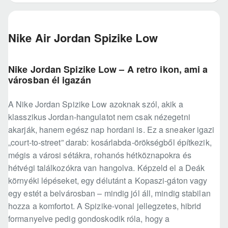
Nike Air Jordan Spizike Low
Nike Jordan Spizike Low – A retro ikon, ami a
városban él igazán
A Nike Jordan Spizike Low azoknak szól, akik a
klasszikus Jordan-hangulatot nem csak nézegetni
akarják, hanem egész nap hordani is. Ez a sneaker igazi
„court-to-street” darab: kosárlabda-örökségből építkezik,
mégis a városi sétákra, rohanós hétköznapokra és
hétvégi találkozókra van hangolva. Képzeld el a Deák
környéki lépéseket, egy délutánt a Kopaszi-gáton vagy
egy estét a belvárosban – mindig jól áll, mindig stabilan
hozza a komfortot. A Spizike-vonal jellegzetes, hibrid
formanyelve pedig gondoskodik róla, hogy a