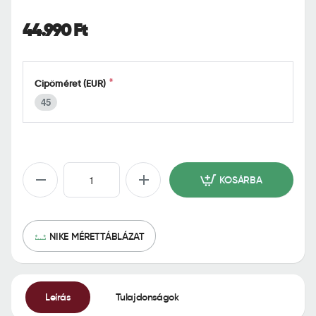
o
m
44.990 Ft
e
Cipőméret (EUR)
45
KOSÁRBA
NIKE MÉRETTÁBLÁZAT
Leírás
Tulajdonságok