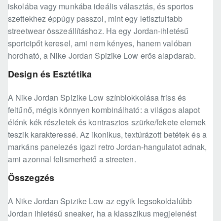
iskolába vagy munkába ideális választás, és sportos
szettekhez éppúgy passzol, mint egy letisztultabb
streetwear összeállításhoz. Ha egy Jordan-ihletésű
sportcipőt keresel, ami nem kényes, hanem valóban
hordható, a Nike Jordan Spizike Low erős alapdarab.
Design és Esztétika
A Nike Jordan Spizike Low színblokkolása friss és
feltűnő, mégis könnyen kombinálható: a világos alapot
élénk kék részletek és kontrasztos szürke/fekete elemek
teszik karakteressé. Az ikonikus, textúrázott betétek és a
markáns panelezés igazi retro Jordan-hangulatot adnak,
ami azonnal felismerhető a streeten.
Összegzés
A Nike Jordan Spizike Low az egyik legsokoldalúbb
Jordan ihletésű sneaker, ha a klasszikus megjelenést