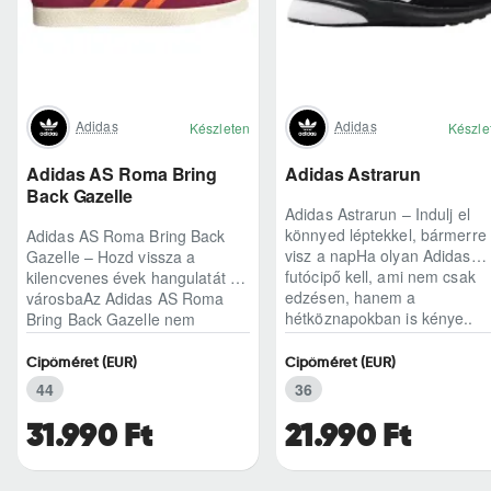
Adidas
Adidas
Készleten
Készle
Adidas AS Roma Bring
Adidas Astrarun
Back Gazelle
Adidas Astrarun – Indulj el
könnyed léptekkel, bármerre
Adidas AS Roma Bring Back
visz a napHa olyan Adidas
Gazelle – Hozd vissza a
futócipő kell, ami nem csak
kilencvenes évek hangulatát a
edzésen, hanem a
városbaAz Adidas AS Roma
hétköznapokban is kénye..
Bring Back Gazelle nem
egyszerű sneaker, hane..
Cipőméret (EUR)
Cipőméret (EUR)
44
36
31.990 Ft
21.990 Ft