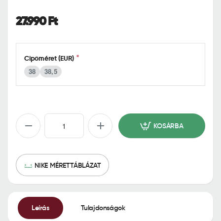
o
m
27.990 Ft
e
Cipőméret (EUR)
38
38,5
KOSÁRBA
NIKE MÉRETTÁBLÁZAT
Leírás
Tulajdonságok