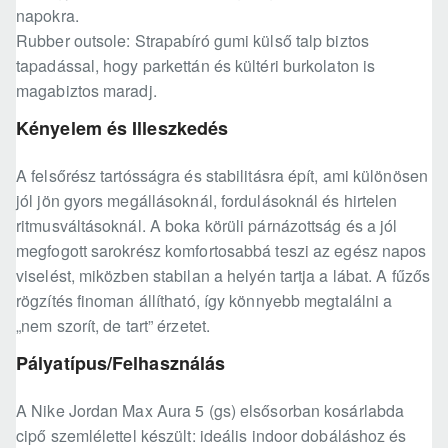
napokra.
Rubber outsole: Strapabíró gumi külső talp biztos
tapadással, hogy parkettán és kültéri burkolaton is
magabiztos maradj.
Kényelem és Illeszkedés
A felsőrész tartósságra és stabilitásra épít, ami különösen
jól jön gyors megállásoknál, fordulásoknál és hirtelen
ritmusváltásoknál. A boka körüli párnázottság és a jól
megfogott sarokrész komfortosabbá teszi az egész napos
viselést, miközben stabilan a helyén tartja a lábat. A fűzős
rögzítés finoman állítható, így könnyebb megtalálni a
„nem szorít, de tart” érzetet.
Pályatípus/Felhasználás
A Nike Jordan Max Aura 5 (gs) elsősorban kosárlabda
cipő szemlélettel készült: ideális indoor dobáláshoz és