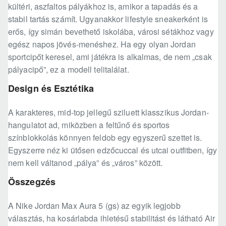
kültéri, aszfaltos pályákhoz is, amikor a tapadás és a
stabil tartás számít. Ugyanakkor lifestyle sneakerként is
erős, így simán bevethető iskolába, városi sétákhoz vagy
egész napos jövés-menéshez. Ha egy olyan Jordan
sportcipőt keresel, ami játékra is alkalmas, de nem „csak
pályacipő”, ez a modell telitalálat.
Design és Esztétika
A karakteres, mid-top jellegű sziluett klasszikus Jordan-
hangulatot ad, miközben a feltűnő és sportos
színblokkolás könnyen feldob egy egyszerű szettet is.
Egyszerre néz ki ütősen edzőcuccal és utcai outfitben, így
nem kell váltanod „pálya” és „város” között.
Összegzés
A Nike Jordan Max Aura 5 (gs) az egyik legjobb
választás, ha kosárlabda ihletésű stabilitást és látható Air