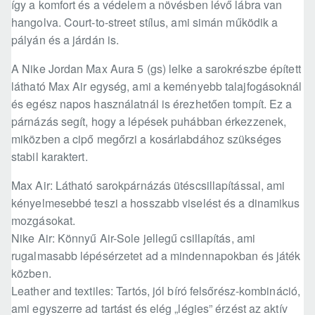
így a komfort és a védelem a növésben lévő lábra van
hangolva. Court-to-street stílus, ami simán működik a
pályán és a járdán is.
A Nike Jordan Max Aura 5 (gs) lelke a sarokrészbe épített
látható Max Air egység, ami a keményebb talajfogásoknál
és egész napos használatnál is érezhetően tompít. Ez a
párnázás segít, hogy a lépések puhábban érkezzenek,
miközben a cipő megőrzi a kosárlabdához szükséges
stabil karaktert.
Max Air: Látható sarokpárnázás ütéscsillapítással, ami
kényelmesebbé teszi a hosszabb viselést és a dinamikus
mozgásokat.
Nike Air: Könnyű Air-Sole jellegű csillapítás, ami
rugalmasabb lépésérzetet ad a mindennapokban és játék
közben.
Leather and textiles: Tartós, jól bíró felsőrész-kombináció,
ami egyszerre ad tartást és elég „légies” érzést az aktív