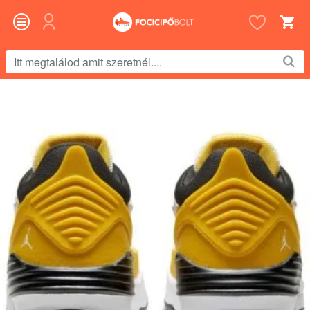
Itt
megtalálod
amit
szeretnél....