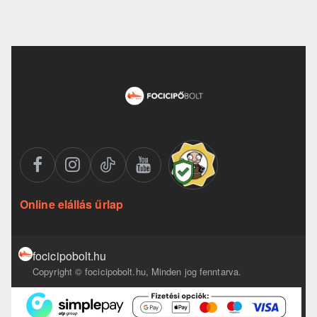
Online elállás űrlap
focicipobolt.hu
Copyright © focicipobolt.hu, Minden jog fenntarva.