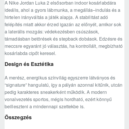
A Nike Jordan Luka 2 elsősorban indoor kosárlabdára
ideális, ahol a gyors lábmunka, a megállás–indulás és a
hirtelen irányváltás a játék alapja. A stabilitást adó
felépítés miatt akkor érzed igazán az előnyét, amikor sok
a laterális mozgás: védekezésben csúszások,
támadásban betörések és stepback dobások. Edzésre és
meccsre egyaránt jó választás, ha kontrollált, megbízható
kosárlabda cipőt keresel.
Design és Esztétika
A merész, energikus színvilág egyszerre látványos és
“signature” hangulatú, így a pályán azonnal kitűnik, utcán
pedig karakteres sneakerként működik. A modern
vonalvezetés sportos, mégis hordható, ezért könnyű
beilleszteni a mindennapi szettekbe is.
Összegzés