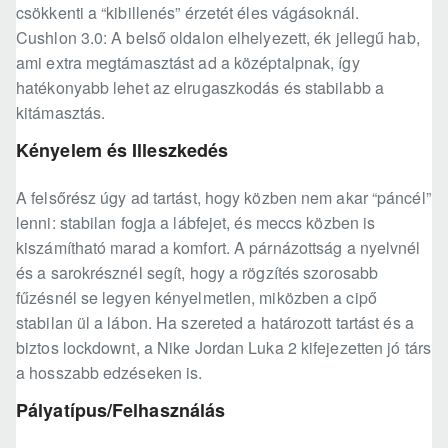
csökkenti a “kibillenés” érzetét éles vágásoknál.
Cushlon 3.0: A belső oldalon elhelyezett, ék jellegű hab,
ami extra megtámasztást ad a középtalpnak, így
hatékonyabb lehet az elrugaszkodás és stabilabb a
kitámasztás.
Kényelem és Illeszkedés
A felsőrész úgy ad tartást, hogy közben nem akar “páncél”
lenni: stabilan fogja a lábfejet, és meccs közben is
kiszámítható marad a komfort. A párnázottság a nyelvnél
és a sarokrésznél segít, hogy a rögzítés szorosabb
fűzésnél se legyen kényelmetlen, miközben a cipő
stabilan ül a lábon. Ha szereted a határozott tartást és a
biztos lockdownt, a Nike Jordan Luka 2 kifejezetten jó társ
a hosszabb edzéseken is.
Pályatípus/Felhasználás