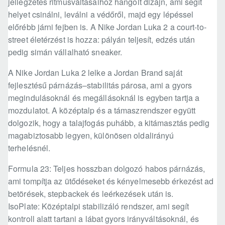
jellegzetes ritmusváltásaihoz hangolt dizájn, ami segít
helyet csinálni, leválni a védőről, majd egy lépéssel
előrébb járni fejben is. A Nike Jordan Luka 2 a court-to-
street életérzést is hozza: pályán teljesít, edzés után
pedig simán vállalható sneaker.
A Nike Jordan Luka 2 lelke a Jordan Brand saját
fejlesztésű párnázás–stabilitás párosa, ami a gyors
megindulásoknál és megállásoknál is egyben tartja a
mozdulatot. A középtalp és a támaszrendszer együtt
dolgozik, hogy a talajfogás puhább, a kitámasztás pedig
magabiztosabb legyen, különösen oldalirányú
terhelésnél.
Formula 23: Teljes hosszban dolgozó habos párnázás,
ami tompítja az ütődéseket és kényelmesebb érkezést ad
betörések, stepbackek és leérkezések után is.
IsoPlate: Középtalpi stabilizáló rendszer, ami segít
kontroll alatt tartani a lábat gyors irányváltásoknál, és