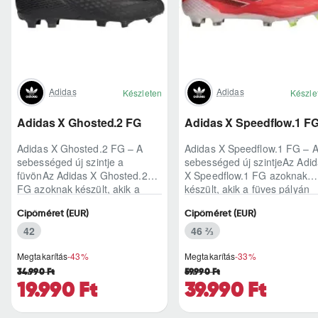
Adidas
Adidas
Készleten
Készle
Adidas X Ghosted.2 FG
Adidas X Speedflow.1 F
Adidas X Ghosted.2 FG – A
Adidas X Speedflow.1 FG – 
sebességed új szintje a
sebességed új szintjeAz Adi
füvönAz Adidas X Ghosted.2
X Speedflow.1 FG azoknak
FG azoknak készült, akik a
készült, akik a füves pályán
mérkőzés legélesebb
nem csak futnak, hanem
Cipőméret (EUR)
Cipőméret (EUR)
pillanataiban is azonnal r..
ritmust diktál..
42
46 ⅔
Megtakarítás
-43%
Megtakarítás
-33%
34.990 Ft
59.990 Ft
19.990 Ft
39.990 Ft