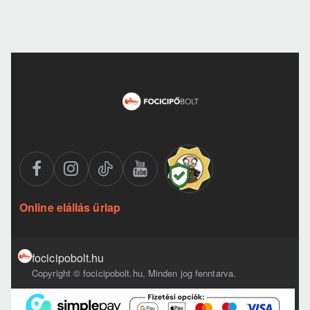
Online elállás űrlap
focicipobolt.hu
Copyright © focicipobolt.hu, Minden jog fenntarva.