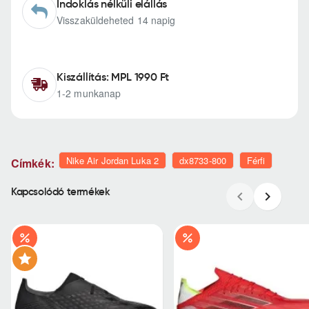
Indoklás nélküli elállás
Visszaküldeheted 14 napig
Kiszállítás: MPL 1990 Ft
1-2 munkanap
Nike Air Jordan Luka 2
dx8733-800
Férfi
Címkék:
Kapcsolódó termékek