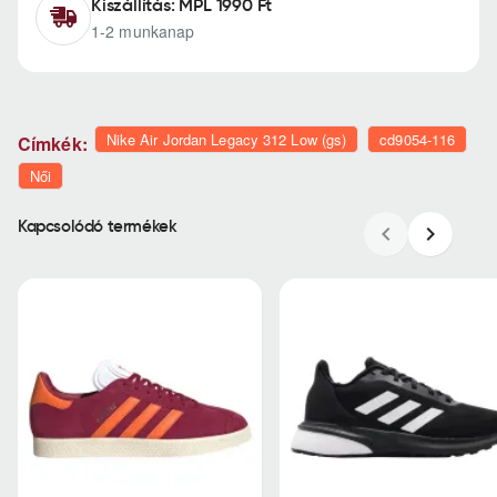
Kiszállítás: MPL 1990 Ft
1-2 munkanap
Nike Air Jordan Legacy 312 Low (gs)
cd9054-116
Címkék:
Női
Kapcsolódó termékek