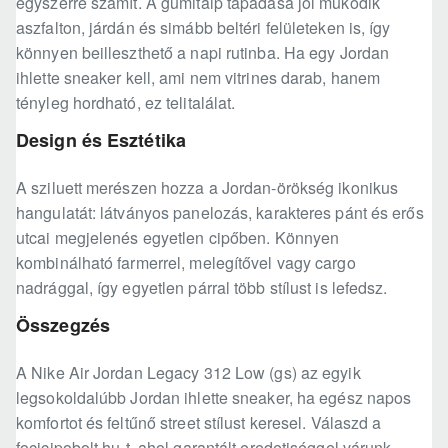
egyszerre számít. A gumitalp tapadása jól működik
aszfalton, járdán és simább beltéri felületeken is, így
könnyen beilleszthető a napi rutinba. Ha egy Jordan
ihlette sneaker kell, ami nem vitrines darab, hanem
tényleg hordható, ez telitalálat.
Design és Esztétika
A sziluett merészen hozza a Jordan-örökség ikonikus
hangulatát: látványos panelozás, karakteres pánt és erős
utcai megjelenés egyetlen cipőben. Könnyen
kombinálható farmerrel, melegítővel vagy cargo
nadrággal, így egyetlen párral több stílust is lefedsz.
Összegzés
A Nike Air Jordan Legacy 312 Low (gs) az egyik
legsokoldalúbb Jordan ihlette sneaker, ha egész napos
komfortot és feltűnő street stílust keresel. Válaszd a
focicipobolt.hu-t, ahol garantált eredetiséggel várunk,