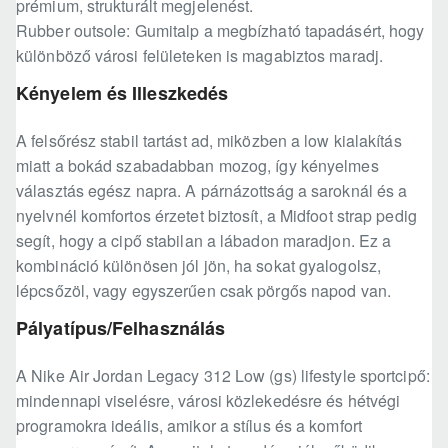
prémium, strukturált megjelenést.
Rubber outsole: Gumitalp a megbízható tapadásért, hogy
különböző városi felületeken is magabiztos maradj.
Kényelem és Illeszkedés
A felsőrész stabil tartást ad, miközben a low kialakítás
miatt a bokád szabadabban mozog, így kényelmes
választás egész napra. A párnázottság a saroknál és a
nyelvnél komfortos érzetet biztosít, a Midfoot strap pedig
segít, hogy a cipő stabilan a lábadon maradjon. Ez a
kombináció különösen jól jön, ha sokat gyalogolsz,
lépcsőzöl, vagy egyszerűen csak pörgős napod van.
Pályatípus/Felhasználás
A Nike Air Jordan Legacy 312 Low (gs) lifestyle sportcipő:
mindennapi viselésre, városi közlekedésre és hétvégi
programokra ideális, amikor a stílus és a komfort