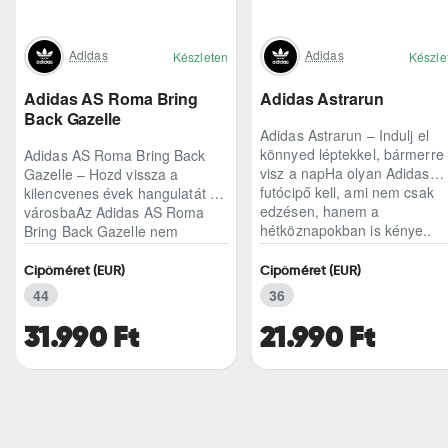
Adidas
Adidas
Készleten
Készle
Adidas AS Roma Bring
Adidas Astrarun
Back Gazelle
Adidas Astrarun – Indulj el
könnyed léptekkel, bármerre
Adidas AS Roma Bring Back
visz a napHa olyan Adidas
Gazelle – Hozd vissza a
futócipő kell, ami nem csak
kilencvenes évek hangulatát a
edzésen, hanem a
városbaAz Adidas AS Roma
hétköznapokban is kénye..
Bring Back Gazelle nem
egyszerű sneaker, hane..
Cipőméret (EUR)
Cipőméret (EUR)
44
36
31.990 Ft
21.990 Ft