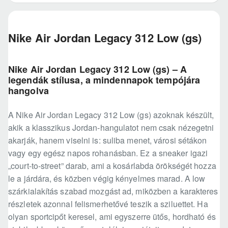
Nike Air Jordan Legacy 312 Low (gs)
Nike Air Jordan Legacy 312 Low (gs) – A
legendák stílusa, a mindennapok tempójára
hangolva
A Nike Air Jordan Legacy 312 Low (gs) azoknak készült,
akik a klasszikus Jordan-hangulatot nem csak nézegetni
akarják, hanem viselni is: suliba menet, városi sétákon
vagy egy egész napos rohanásban. Ez a sneaker igazi
„court-to-street” darab, ami a kosárlabda örökségét hozza
le a járdára, és közben végig kényelmes marad. A low
szárkialakítás szabad mozgást ad, miközben a karakteres
részletek azonnal felismerhetővé teszik a sziluettet. Ha
olyan sportcipőt keresel, ami egyszerre ütős, hordható és