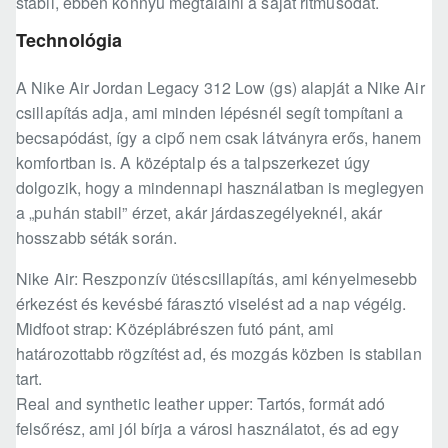
stabil, ebben könnyű megtalálni a saját ritmusodat.
Technológia
A Nike Air Jordan Legacy 312 Low (gs) alapját a Nike Air
csillapítás adja, ami minden lépésnél segít tompítani a
becsapódást, így a cipő nem csak látványra erős, hanem
komfortban is. A középtalp és a talpszerkezet úgy
dolgozik, hogy a mindennapi használatban is meglegyen
a „puhán stabil” érzet, akár járdaszegélyeknél, akár
hosszabb séták során.
Nike Air: Reszponzív ütéscsillapítás, ami kényelmesebb
érkezést és kevésbé fárasztó viselést ad a nap végéig.
Midfoot strap: Középlábrészen futó pánt, ami
határozottabb rögzítést ad, és mozgás közben is stabilan
tart.
Real and synthetic leather upper: Tartós, formát adó
felsőrész, ami jól bírja a városi használatot, és ad egy