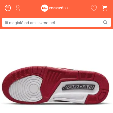
Itt
megtalálod
amit
szeretnél....