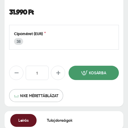
o
m
31.990 Ft
e
Cipőméret (EUR)
38
KOSÁRBA
NIKE MÉRETTÁBLÁZAT
Leírás
Tulajdonságok