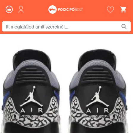
Itt
megtalálod
amit
szeretnél....