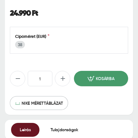
o
m
24.990 Ft
e
Cipőméret (EUR)
38
KOSÁRBA
NIKE MÉRETTÁBLÁZAT
Leírás
Tulajdonságok