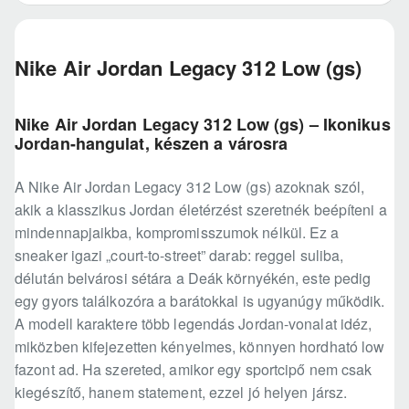
Nike Air Jordan Legacy 312 Low (gs)
Nike Air Jordan Legacy 312 Low (gs) – Ikonikus
Jordan-hangulat, készen a városra
A Nike Air Jordan Legacy 312 Low (gs) azoknak szól,
akik a klasszikus Jordan életérzést szeretnék beépíteni a
mindennapjaikba, kompromisszumok nélkül. Ez a
sneaker igazi „court-to-street” darab: reggel suliba,
délután belvárosi sétára a Deák környékén, este pedig
egy gyors találkozóra a barátokkal is ugyanúgy működik.
A modell karaktere több legendás Jordan-vonalat idéz,
miközben kifejezetten kényelmes, könnyen hordható low
fazont ad. Ha szereted, amikor egy sportcipő nem csak
kiegészítő, hanem statement, ezzel jó helyen jársz.