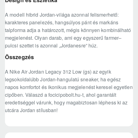
Design és Esztétika
A modell hibrid Jordan-világa azonnal felismerhető:
karakteres panelezés, hangsúlyos pánt és markáns
talpforma adja a határozott, mégis könnyen kombinálható
megjelenést. Olyan darab, ami egy egyszerű farmer–
pulcsi szettet is azonnal „Jordanesre” húz.
Összegzés
A Nike Air Jordan Legacy 312 Low (gs) az egyik
legsokoldalúbb Jordan-hangulatú sneaker, ha egész
napos komfortot és ikonikus megjelenést keresel egyetlen
cipőben. Válaszd a focicipobolt.hu-t, ahol garantált
eredetiséggel várunk, hogy magabiztosan léphess ki az
utcára Jordan stílusban!