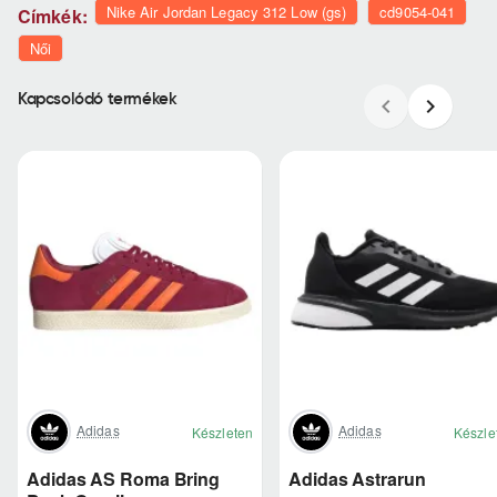
Nike Air Jordan Legacy 312 Low (gs)
cd9054-041
Címkék:
Női
Kapcsolódó termékek
Adidas
Adidas
Készleten
Készle
Adidas AS Roma Bring
Adidas Astrarun