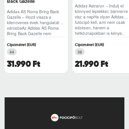
Back Gazelle
Adidas Astrarun – Indulj el
könnyed léptekkel, bármerre
Adidas AS Roma Bring Back
visz a napHa olyan Adidas
Gazelle – Hozd vissza a
futócipő kell, ami nem csak
kilencvenes évek hangulatát a
edzésen, hanem a
városbaAz Adidas AS Roma
hétköznapokban is kénye..
Bring Back Gazelle nem
egyszerű sneaker, hane..
Cipőméret (EUR)
Cipőméret (EUR)
44
36
31.990 Ft
21.990 Ft