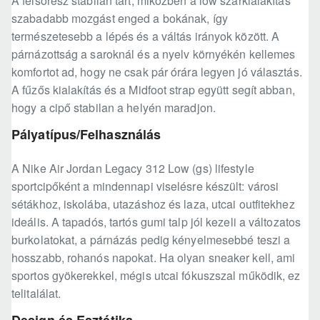
A felsőrész stabilan tart, miközben a low szárkialakítás
szabadabb mozgást enged a bokának, így
természetesebb a lépés és a váltás irányok között. A
párnázottság a saroknál és a nyelv környékén kellemes
komfortot ad, hogy ne csak pár órára legyen jó választás.
A fűzős kialakítás és a Midfoot strap együtt segít abban,
hogy a cipő stabilan a helyén maradjon.
Pályatípus/Felhasználás
A Nike Air Jordan Legacy 312 Low (gs) lifestyle
sportcipőként a mindennapi viselésre készült: városi
sétákhoz, iskolába, utazáshoz és laza, utcai outfitekhez
ideális. A tapadós, tartós gumi talp jól kezeli a változatos
burkolatokat, a párnázás pedig kényelmesebbé teszi a
hosszabb, rohanós napokat. Ha olyan sneaker kell, ami
sportos gyökerekkel, mégis utcai fókuszszal működik, ez
telitalálat.