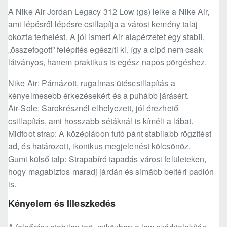
A Nike Air Jordan Legacy 312 Low (gs) lelke a Nike Air,
ami lépésről lépésre csillapítja a városi kemény talaj
okozta terhelést. A jól ismert Air alapérzetet egy stabil,
„összefogott” felépítés egészíti ki, így a cipő nem csak
látványos, hanem praktikus is egész napos pörgéshez.
Nike Air: Párnázott, rugalmas ütéscsillapítás a
kényelmesebb érkezésekért és a puhább járásért.
Air-Sole: Sarokrésznél elhelyezett, jól érezhető
csillapítás, ami hosszabb sétáknál is kíméli a lábat.
Midfoot strap: A középlábon futó pánt stabilabb rögzítést
ad, és határozott, ikonikus megjelenést kölcsönöz.
Gumi külső talp: Strapabíró tapadás városi felületeken,
hogy magabiztos maradj járdán és simább beltéri padlón
is.
Kényelem és Illeszkedés