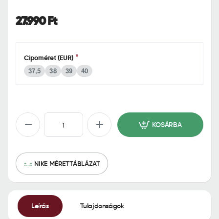
o
m
27.990 Ft
e
Cipőméret (EUR)
37,5
38
39
40
KOSÁRBA
NIKE MÉRETTÁBLÁZAT
Leírás
Tulajdonságok