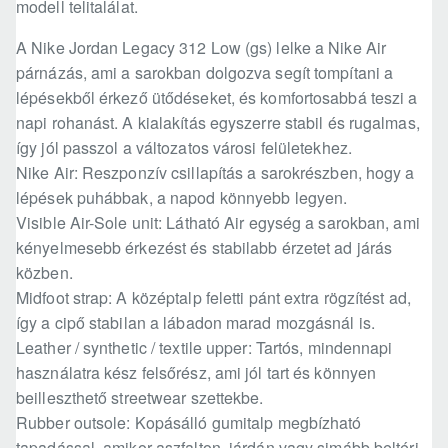
modell telitalálat.
A Nike Jordan Legacy 312 Low (gs) lelke a Nike Air
párnázás, ami a sarokban dolgozva segít tompítani a
lépésekből érkező ütődéseket, és komfortosabbá teszi a
napi rohanást. A kialakítás egyszerre stabil és rugalmas,
így jól passzol a változatos városi felületekhez.
Nike Air: Reszponzív csillapítás a sarokrészben, hogy a
lépések puhábbak, a napod könnyebb legyen.
Visible Air-Sole unit: Látható Air egység a sarokban, ami
kényelmesebb érkezést és stabilabb érzetet ad járás
közben.
Midfoot strap: A középtalp feletti pánt extra rögzítést ad,
így a cipő stabilan a lábadon marad mozgásnál is.
Leather / synthetic / textile upper: Tartós, mindennapi
használatra kész felsőrész, ami jól tart és könnyen
beilleszthető streetwear szettekbe.
Rubber outsole: Kopásálló gumitalp megbízható
tapadással, amikor aszfalton, járdán vagy simább beltéri