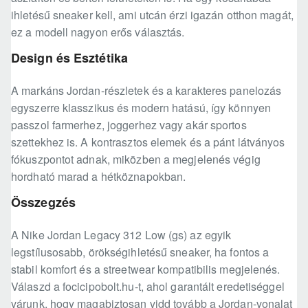
ihletésű sneaker kell, ami utcán érzi igazán otthon magát,
ez a modell nagyon erős választás.
Design és Esztétika
A markáns Jordan-részletek és a karakteres panelozás
egyszerre klasszikus és modern hatású, így könnyen
passzol farmerhez, joggerhez vagy akár sportos
szettekhez is. A kontrasztos elemek és a pánt látványos
fókuszpontot adnak, miközben a megjelenés végig
hordható marad a hétköznapokban.
Összegzés
A Nike Jordan Legacy 312 Low (gs) az egyik
legstílusosabb, örökségihletésű sneaker, ha fontos a
stabil komfort és a streetwear kompatibilis megjelenés.
Válaszd a focicipobolt.hu-t, ahol garantált eredetiséggel
várunk, hogy magabiztosan vidd tovább a Jordan-vonalat