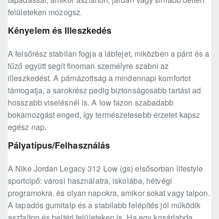
felületeken mozogsz.
Kényelem és Illeszkedés
A felsőrész stabilan fogja a lábfejet, miközben a pánt és a
fűző együtt segít finoman személyre szabni az
illeszkedést. A párnázottság a mindennapi komfortot
támogatja, a sarokrész pedig biztonságosabb tartást ad
hosszabb viselésnél is. A low fazon szabadabb
bokamozgást enged, így természetesebb érzetet kapsz
egész nap.
Pályatípus/Felhasználás
A Nike Jordan Legacy 312 Low (gs) elsősorban lifestyle
sportcipő: városi használatra, iskolába, hétvégi
programokra, és olyan napokra, amikor sokat vagy talpon.
A tapadós gumitalp és a stabilabb felépítés jól működik
aszfalton és beltéri felületeken is. Ha egy kosárlabda