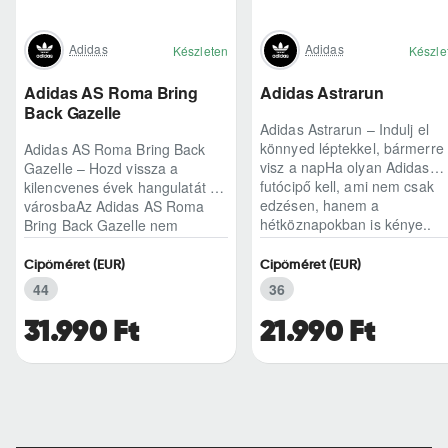
Adidas
Adidas
Készleten
Készle
Adidas AS Roma Bring
Adidas Astrarun
Back Gazelle
Adidas Astrarun – Indulj el
könnyed léptekkel, bármerre
Adidas AS Roma Bring Back
visz a napHa olyan Adidas
Gazelle – Hozd vissza a
futócipő kell, ami nem csak
kilencvenes évek hangulatát a
edzésen, hanem a
városbaAz Adidas AS Roma
hétköznapokban is kénye..
Bring Back Gazelle nem
egyszerű sneaker, hane..
Cipőméret (EUR)
Cipőméret (EUR)
44
36
31.990 Ft
21.990 Ft