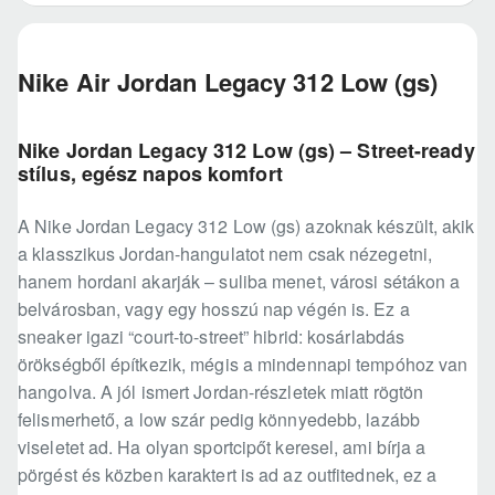
Nike Air Jordan Legacy 312 Low (gs)
Nike Jordan Legacy 312 Low (gs) – Street-ready
stílus, egész napos komfort
A Nike Jordan Legacy 312 Low (gs) azoknak készült, akik
a klasszikus Jordan-hangulatot nem csak nézegetni,
hanem hordani akarják – suliba menet, városi sétákon a
belvárosban, vagy egy hosszú nap végén is. Ez a
sneaker igazi “court-to-street” hibrid: kosárlabdás
örökségből építkezik, mégis a mindennapi tempóhoz van
hangolva. A jól ismert Jordan-részletek miatt rögtön
felismerhető, a low szár pedig könnyedebb, lazább
viseletet ad. Ha olyan sportcipőt keresel, ami bírja a
pörgést és közben karaktert is ad az outfitednek, ez a