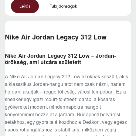
Leírás
Tulajdonságok
Nike Air Jordan Legacy 312 Low
Nike Air Jordan Legacy 312 Low – Jordan-
örökség, ami utcára született
A Nike Air Jordan Legacy 312 Low azoknak készült, akik
a klasszikus Jordan-hangulatot nem csak nézni, hanem
hordani akarják – reggeltől estig, városi tempóban. Ez a
sneaker egy igazi “court-to-street” darab: a kosaras
gyökereket modern, mindennapokra hangolt
kényelemmel hozza át a járdára. Budapesti belvárosi
sétákhoz, egy gyors találkozóhoz a Deákon, vagy egész
napos rohangáláshoz is stabil társ, miközben végig