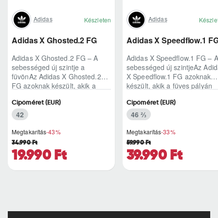
Adidas
Adidas
Készleten
Készle
Adidas X Ghosted.2 FG
Adidas X Speedflow.1 F
Adidas X Ghosted.2 FG – A
Adidas X Speedflow.1 FG – 
sebességed új szintje a
sebességed új szintjeAz Adi
füvönAz Adidas X Ghosted.2
X Speedflow.1 FG azoknak
FG azoknak készült, akik a
készült, akik a füves pályán
mérkőzés legélesebb
nem csak futnak, hanem
Cipőméret (EUR)
Cipőméret (EUR)
pillanataiban is azonnal r..
ritmust diktál..
42
46 ⅔
Megtakarítás
-43%
Megtakarítás
-33%
34.990 Ft
59.990 Ft
19.990 Ft
39.990 Ft