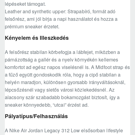
lépéseket támogat.
Leather and synthetic upper: Strapabíró, formát adó
felsőrész, ami jól bírja a napi használatot és hozza a
prémium sneaker érzetet.
Kényelem és Illeszkedés
A felsőrész stabilan körbefogja a lábfejet, miközben a
párnázottság a gallér és a nyelv környékén kellemes
komfortot ad egész napos viselésnél is. A Midfoot strap és
a fűző együtt gondoskodik róla, hogy a cipő stabilan a
helyén maradjon, különösen gyorsabb irányváltásoknál,
lépcsőzésnél vagy sietős városi közlekedésnél. Az
alacsony szár szabadabb bokamozgást biztosít, így a
sneaker könnyedebb, “utcai” érzést ad.
Pályatípus/Felhasználás
A Nike Air Jordan Legacy 312 Low elsősorban lifestyle