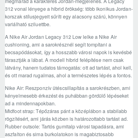
megmarad a karakteres Jordan-megjelenés. A Legacy
312 vonal lényege a hibrid örökség: több ikonikus Jordan-
korszak stílusjegyeit sűríti egy alacsony szárú, könnyen
variálható sziluettbe.
A Nike Air Jordan Legacy 312 Low lelke a Nike Air
cushioning, ami a sarokrésznél segít tompítani a
becsapódásokat, így a hosszabb városi napok is kevésbé
fárasztják a lábat. A modell hibrid felépítése nem csak
látvány, hanem tudatos támogatás: ott ad tartást, ahol kell,
és ott marad rugalmas, ahol a természetes lépés a fontos.
Nike Air: Reszponzív ütéscsillapítás a sarokrészben, ami
kényelmesebb érkezést és puhábban gördülő lépéseket
ad a mindennapokban.
Midfoot strap: Tépőzáras pánt a középlábon a stabilabb
rögzítésért, ami járás közben is határozottabb tartást ad.
Rubber outsole: Tartós gumitalp városi tapadásra, ami
aszfalton és sima burkolatokon is magabiztosabb