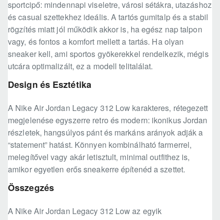
sportcipő: mindennapi viseletre, városi sétákra, utazáshoz
és casual szettekhez ideális. A tartós gumitalp és a stabil
rögzítés miatt jól működik akkor is, ha egész nap talpon
vagy, és fontos a komfort mellett a tartás. Ha olyan
sneaker kell, ami sportos gyökerekkel rendelkezik, mégis
utcára optimalizált, ez a modell telitalálat.
Design és Esztétika
A Nike Air Jordan Legacy 312 Low karakteres, rétegezett
megjelenése egyszerre retro és modern: ikonikus Jordan
részletek, hangsúlyos pánt és markáns arányok adják a
“statement” hatást. Könnyen kombinálható farmerrel,
melegítővel vagy akár letisztult, minimal outfithez is,
amikor egyetlen erős sneakerre építenéd a szettet.
Összegzés
A Nike Air Jordan Legacy 312 Low az egyik