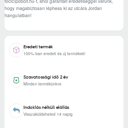
focicipobolt.hu-t, ahol garantált eredetiséggel várunk,
hogy magabiztosan léphess ki az utcára Jordan
hangulatban!
Eredeti termék
100%-ban eredeti és új termékek!
Szavatossági idő 2 év
Minden termékünkre
Indoklás nélküli elállás
Visszaküldeheted 14 napig