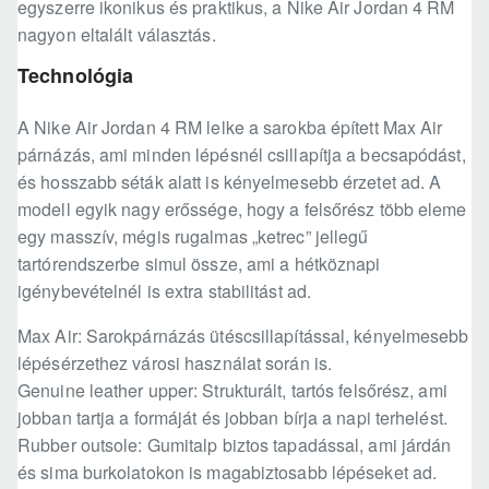
egyszerre ikonikus és praktikus, a Nike Air Jordan 4 RM
nagyon eltalált választás.
Technológia
A Nike Air Jordan 4 RM lelke a sarokba épített Max Air
párnázás, ami minden lépésnél csillapítja a becsapódást,
és hosszabb séták alatt is kényelmesebb érzetet ad. A
modell egyik nagy erőssége, hogy a felsőrész több eleme
egy masszív, mégis rugalmas „ketrec” jellegű
tartórendszerbe simul össze, ami a hétköznapi
igénybevételnél is extra stabilitást ad.
Max Air: Sarokpárnázás ütéscsillapítással, kényelmesebb
lépésérzethez városi használat során is.
Genuine leather upper: Strukturált, tartós felsőrész, ami
jobban tartja a formáját és jobban bírja a napi terhelést.
Rubber outsole: Gumitalp biztos tapadással, ami járdán
és sima burkolatokon is magabiztosabb lépéseket ad.