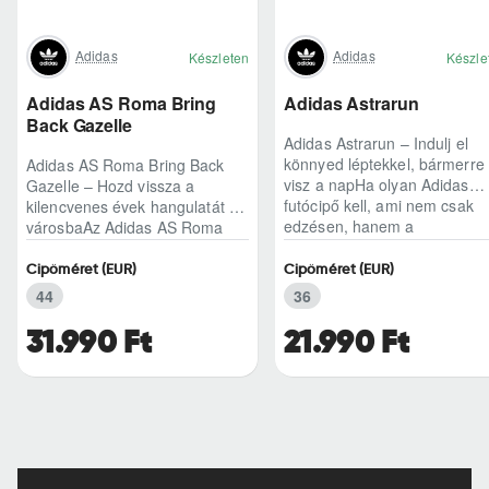
Adidas
Adidas
Készleten
Készle
Adidas AS Roma Bring
Adidas Astrarun
Back Gazelle
Adidas Astrarun – Indulj el
könnyed léptekkel, bármerre
Adidas AS Roma Bring Back
visz a napHa olyan Adidas
Gazelle – Hozd vissza a
futócipő kell, ami nem csak
kilencvenes évek hangulatát a
edzésen, hanem a
városbaAz Adidas AS Roma
hétköznapokban is kénye..
Bring Back Gazelle nem
egyszerű sneaker, hane..
Cipőméret (EUR)
Cipőméret (EUR)
44
36
31.990 Ft
21.990 Ft