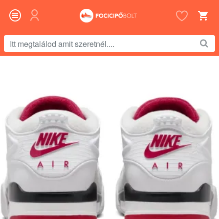
Itt
megtalálod
amit
szeretnél....