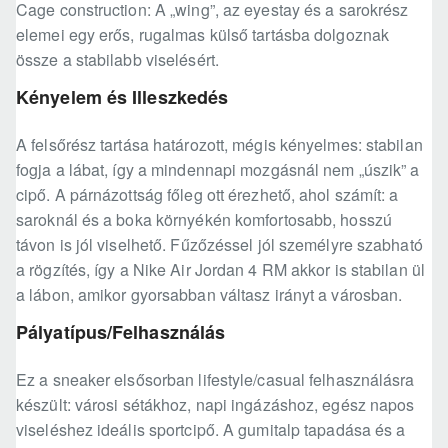
Cage construction: A „wing”, az eyestay és a sarokrész
elemei egy erős, rugalmas külső tartásba dolgoznak
össze a stabilabb viselésért.
Kényelem és Illeszkedés
A felsőrész tartása határozott, mégis kényelmes: stabilan
fogja a lábat, így a mindennapi mozgásnál nem „úszik” a
cipő. A párnázottság főleg ott érezhető, ahol számít: a
saroknál és a boka környékén komfortosabb, hosszú
távon is jól viselhető. Fűzőzéssel jól személyre szabható
a rögzítés, így a Nike Air Jordan 4 RM akkor is stabilan ül
a lábon, amikor gyorsabban váltasz irányt a városban.
Pályatípus/Felhasználás
Ez a sneaker elsősorban lifestyle/casual felhasználásra
készült: városi sétákhoz, napi ingázáshoz, egész napos
viseléshez ideális sportcipő. A gumitalp tapadása és a