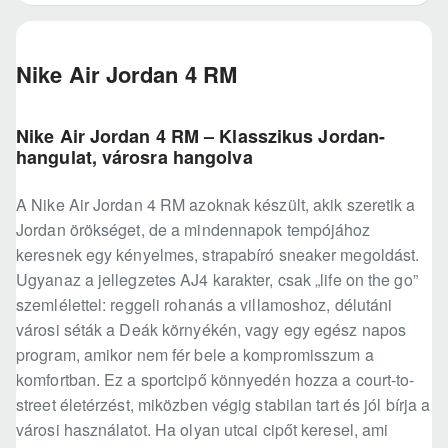
Nike Air Jordan 4 RM
Nike Air Jordan 4 RM – Klasszikus Jordan-
hangulat, városra hangolva
A Nike Air Jordan 4 RM azoknak készült, akik szeretik a
Jordan örökséget, de a mindennapok tempójához
keresnek egy kényelmes, strapabíró sneaker megoldást.
Ugyanaz a jellegzetes AJ4 karakter, csak „life on the go”
szemlélettel: reggeli rohanás a villamoshoz, délutáni
városi séták a Deák környékén, vagy egy egész napos
program, amikor nem fér bele a kompromisszum a
komfortban. Ez a sportcipő könnyedén hozza a court-to-
street életérzést, miközben végig stabilan tart és jól bírja a
városi használatot. Ha olyan utcai cipőt keresel, ami