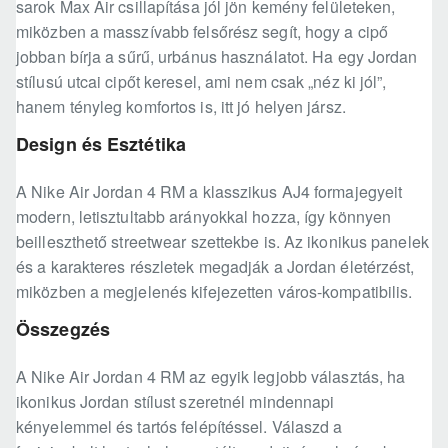
sarok Max Air csillapítása jól jön kemény felületeken,
miközben a masszívabb felsőrész segít, hogy a cipő
jobban bírja a sűrű, urbánus használatot. Ha egy Jordan
stílusú utcai cipőt keresel, ami nem csak „néz ki jól”,
hanem tényleg komfortos is, itt jó helyen jársz.
Design és Esztétika
A Nike Air Jordan 4 RM a klasszikus AJ4 formajegyeit
modern, letisztultabb arányokkal hozza, így könnyen
beilleszthető streetwear szettekbe is. Az ikonikus panelek
és a karakteres részletek megadják a Jordan életérzést,
miközben a megjelenés kifejezetten város-kompatibilis.
Összegzés
A Nike Air Jordan 4 RM az egyik legjobb választás, ha
ikonikus Jordan stílust szeretnél mindennapi
kényelemmel és tartós felépítéssel. Válaszd a