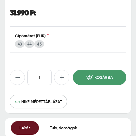
o
m
31.990 Ft
e
Cipőméret (EUR)
43
44
45
KOSÁRBA
NIKE MÉRETTÁBLÁZAT
Leírás
Tulajdonságok