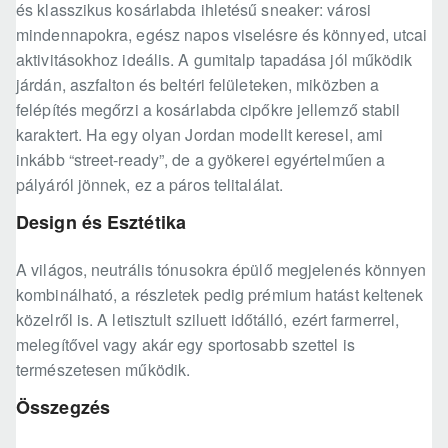
és klasszikus kosárlabda ihletésű sneaker: városi
mindennapokra, egész napos viselésre és könnyed, utcai
aktivitásokhoz ideális. A gumitalp tapadása jól működik
járdán, aszfalton és beltéri felületeken, miközben a
felépítés megőrzi a kosárlabda cipőkre jellemző stabil
karaktert. Ha egy olyan Jordan modellt keresel, ami
inkább “street-ready”, de a gyökerei egyértelműen a
pályáról jönnek, ez a páros telitalálat.
Design és Esztétika
A világos, neutrális tónusokra épülő megjelenés könnyen
kombinálható, a részletek pedig prémium hatást keltenek
közelről is. A letisztult sziluett időtálló, ezért farmerrel,
melegítővel vagy akár egy sportosabb szettel is
természetesen működik.
Összegzés