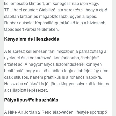
kellemesebb klímáért, amikor egész nap úton vagy.
TPU heel counter: Stabilizálja a sarokrészt, hogy a cipő
stabilan tartson és magabiztosabb legyen a lépés.
Rubber outsole: Kopásálló gumi külső talp a biztosabb
tapadásért városi felületeken.
Kényelem és Illeszkedés
A felsőrész kellemesen tart, miközben a párnázottság a
nyelvnél és a bokarésznél komfortosabb, “bebújós”
érzetet ad. A hagyományos fűzőrendszerrel könnyen
beállítható, hogy a cipő stabilan fogja a lábfejet, így nem
csak stílusos, hanem praktikus is a rohanós napokra.
Hosszabb sétáknál is jól jön a kiegyensúlyozott tartás és
a csillapított lépésérzet.
Pályatípus/Felhasználás
A Nike Air Jordan 2 Retro alapvetően lifestyle sportcipő