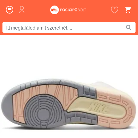
Itt
megtalálod
amit
szeretnél....