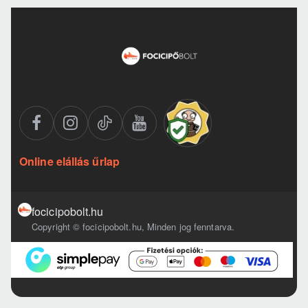
Online elállás űrlap
focicipobolt.hu
Copyright © focicipobolt.hu, Minden jog fenntarva.