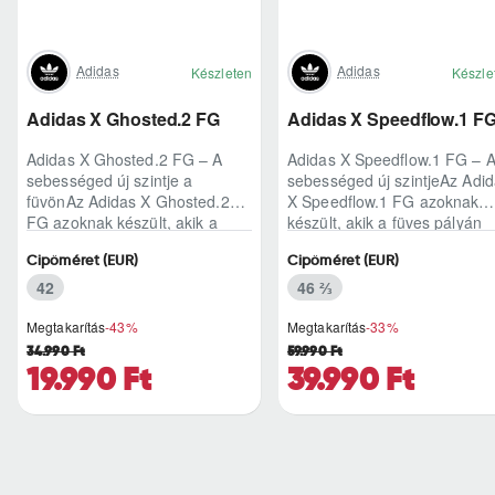
Adidas
Adidas
Készleten
Készle
Adidas X Ghosted.2 FG
Adidas X Speedflow.1 F
Adidas X Ghosted.2 FG – A
Adidas X Speedflow.1 FG – 
sebességed új szintje a
sebességed új szintjeAz Adi
füvönAz Adidas X Ghosted.2
X Speedflow.1 FG azoknak
FG azoknak készült, akik a
készült, akik a füves pályán
mérkőzés legélesebb
nem csak futnak, hanem
Cipőméret (EUR)
Cipőméret (EUR)
pillanataiban is azonnal r..
ritmust diktál..
42
46 ⅔
Megtakarítás
-43%
Megtakarítás
-33%
34.990 Ft
59.990 Ft
19.990 Ft
39.990 Ft