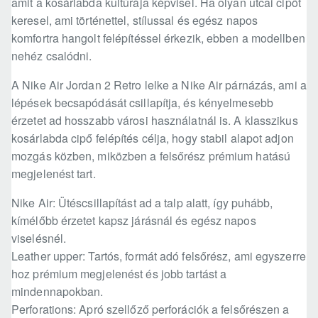
amit a kosárlabda kultúrája képvisel. Ha olyan utcai cipőt
keresel, ami történettel, stílussal és egész napos
komfortra hangolt felépítéssel érkezik, ebben a modellben
nehéz csalódni.
A Nike Air Jordan 2 Retro lelke a Nike Air párnázás, ami a
lépések becsapódását csillapítja, és kényelmesebb
érzetet ad hosszabb városi használatnál is. A klasszikus
kosárlabda cipő felépítés célja, hogy stabil alapot adjon
mozgás közben, miközben a felsőrész prémium hatású
megjelenést tart.
Nike Air: Ütéscsillapítást ad a talp alatt, így puhább,
kímélőbb érzetet kapsz járásnál és egész napos
viselésnél.
Leather upper: Tartós, formát adó felsőrész, ami egyszerre
hoz prémium megjelenést és jobb tartást a
mindennapokban.
Perforations: Apró szellőző perforációk a felsőrészen a