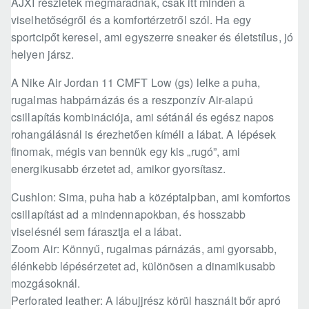
AJXI részletek megmaradnak, csak itt minden a
viselhetőségről és a komfortérzetről szól. Ha egy
sportcipőt keresel, ami egyszerre sneaker és életstílus, jó
helyen jársz.
A Nike Air Jordan 11 CMFT Low (gs) lelke a puha,
rugalmas habpárnázás és a reszponzív Air-alapú
csillapítás kombinációja, ami sétánál és egész napos
rohangálásnál is érezhetően kíméli a lábat. A lépések
finomak, mégis van bennük egy kis „rugó”, ami
energikusabb érzetet ad, amikor gyorsítasz.
Cushlon: Sima, puha hab a középtalpban, ami komfortos
csillapítást ad a mindennapokban, és hosszabb
viselésnél sem fárasztja el a lábat.
Zoom Air: Könnyű, rugalmas párnázás, ami gyorsabb,
élénkebb lépésérzetet ad, különösen a dinamikusabb
mozgásoknál.
Perforated leather: A lábujjrész körül használt bőr apró