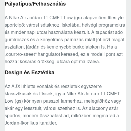
Pályatípus/Felhasználás
A Nike Air Jordan 11 CMFT Low (gs) alapvetően lifestyle
sportcipő: városi sétákhoz, iskolába, hétvégi programokra
és mindennapi utcai használatra készült. A tapadást adó
gumirészek és a kényelmes párnázás miatt jól érzi magát
aszfalton, járdán és keményebb burkolatokon is. Ha a
„court-to-street” hangulatot keresed, ez a modell pont azt
hozza: kosaras örökség, utcára optimalizálva.
Design és Esztétika
Az AJXI ihlette vonalak és részletek egyszerre
klasszikusak és frissek, így a Nike Air Jordan 11 CMFT
Low (gs) könnyen passzol farmerhez, melegítőhöz vagy
akár egy letisztult, városi szetthez is. Az alacsony szár
sportos, modern összhatást ad, miközben megmarad a
Jordan-ikonikus karakter.