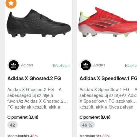
Adidas
Adidas
Készleten
Készle
Adidas X Ghosted.2 FG
Adidas X Speedflow.1 F
Adidas X Ghosted.2 FG – A
Adidas X Speedflow.1 FG – 
sebességed új szintje a
sebességed új szintjeAz Adi
füvönAz Adidas X Ghosted.2
X Speedflow.1 FG azoknak
FG azoknak készült, akik a
készült, akik a füves pályán
mérkőzés legélesebb
nem csak futnak, hanem
Cipőméret (EUR)
Cipőméret (EUR)
pillanataiban is azonnal r..
ritmust diktál..
42
46 ⅔
Megtakarítás
-43%
Megtakarítás
-33%