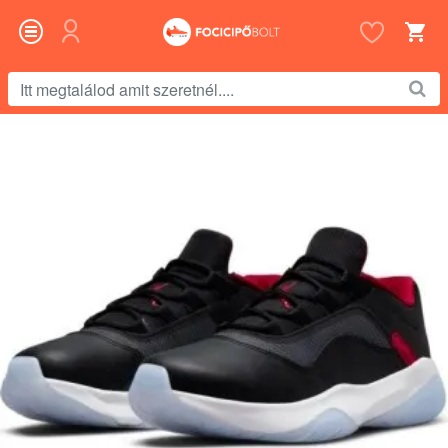
Itt
megtalálod
amit
szeretnél....