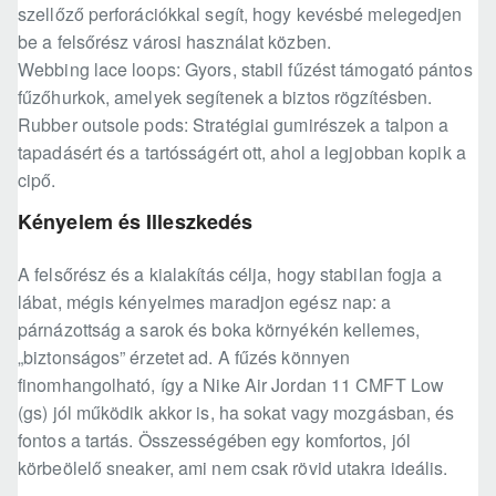
szellőző perforációkkal segít, hogy kevésbé melegedjen
be a felsőrész városi használat közben.
Webbing lace loops: Gyors, stabil fűzést támogató pántos
fűzőhurkok, amelyek segítenek a biztos rögzítésben.
Rubber outsole pods: Stratégiai gumirészek a talpon a
tapadásért és a tartósságért ott, ahol a legjobban kopik a
cipő.
Kényelem és Illeszkedés
A felsőrész és a kialakítás célja, hogy stabilan fogja a
lábat, mégis kényelmes maradjon egész nap: a
párnázottság a sarok és boka környékén kellemes,
„biztonságos” érzetet ad. A fűzés könnyen
finomhangolható, így a Nike Air Jordan 11 CMFT Low
(gs) jól működik akkor is, ha sokat vagy mozgásban, és
fontos a tartás. Összességében egy komfortos, jól
körbeölelő sneaker, ami nem csak rövid utakra ideális.