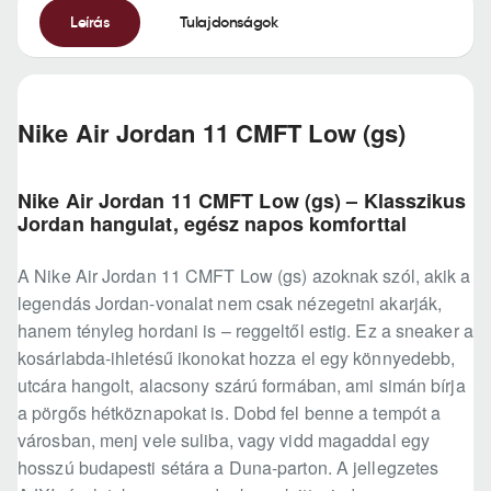
Leírás
Tulajdonságok
Nike Air Jordan 11 CMFT Low (gs)
Nike Air Jordan 11 CMFT Low (gs) – Klasszikus
Jordan hangulat, egész napos komforttal
A Nike Air Jordan 11 CMFT Low (gs) azoknak szól, akik a
legendás Jordan-vonalat nem csak nézegetni akarják,
hanem tényleg hordani is – reggeltől estig. Ez a sneaker a
kosárlabda-ihletésű ikonokat hozza el egy könnyedebb,
utcára hangolt, alacsony szárú formában, ami simán bírja
a pörgős hétköznapokat is. Dobd fel benne a tempót a
városban, menj vele suliba, vagy vidd magaddal egy
hosszú budapesti sétára a Duna-parton. A jellegzetes