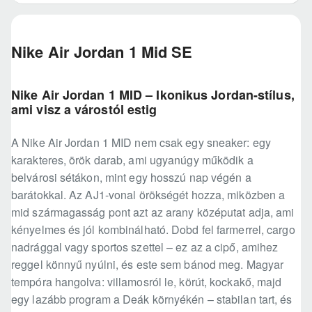
Nike Air Jordan 1 Mid SE
Nike Air Jordan 1 MID – Ikonikus Jordan-stílus,
ami visz a várostól estig
A Nike Air Jordan 1 MID nem csak egy sneaker: egy
karakteres, örök darab, ami ugyanúgy működik a
belvárosi sétákon, mint egy hosszú nap végén a
barátokkal. Az AJ1-vonal örökségét hozza, miközben a
mid szármagasság pont azt az arany középutat adja, ami
kényelmes és jól kombinálható. Dobd fel farmerrel, cargo
nadrággal vagy sportos szettel – ez az a cipő, amihez
reggel könnyű nyúlni, és este sem bánod meg. Magyar
tempóra hangolva: villamosról le, körút, kockakő, majd
egy lazább program a Deák környékén – stabilan tart, és