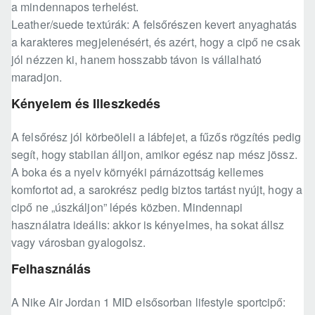
a mindennapos terhelést.
Leather/suede textúrák: A felsőrészen kevert anyaghatás
a karakteres megjelenésért, és azért, hogy a cipő ne csak
jól nézzen ki, hanem hosszabb távon is vállalható
maradjon.
Kényelem és Illeszkedés
A felsőrész jól körbeöleli a lábfejet, a fűzős rögzítés pedig
segít, hogy stabilan álljon, amikor egész nap mész jössz.
A boka és a nyelv környéki párnázottság kellemes
komfortot ad, a sarokrész pedig biztos tartást nyújt, hogy a
cipő ne „úszkáljon” lépés közben. Mindennapi
használatra ideális: akkor is kényelmes, ha sokat állsz
vagy városban gyalogolsz.
Felhasználás
A Nike Air Jordan 1 MID elsősorban lifestyle sportcipő: