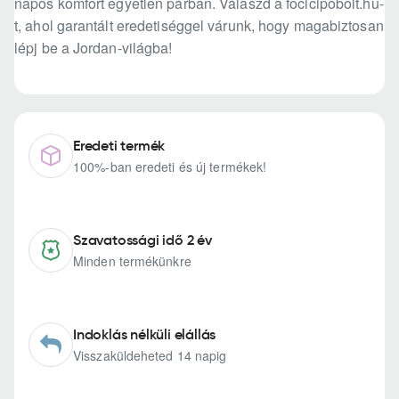
napos komfort egyetlen párban. Válaszd a focicipobolt.hu-
t, ahol garantált eredetiséggel várunk, hogy magabiztosan
lépj be a Jordan-világba!
Eredeti termék
100%-ban eredeti és új termékek!
Szavatossági idő 2 év
Minden termékünkre
Indoklás nélküli elállás
Visszaküldeheted 14 napig