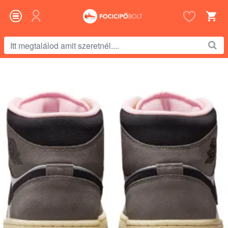
Itt
megtalálod
amit
szeretnél....