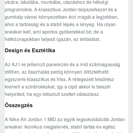
utcára, iskolába, munkába, utazáshoz és hétvégi
programokra. A klasszikus Jordan-talpszerkezet és a
gumitalp városi környezetben érzi magát a legjobban,
ahol a tartósság és a stabil lépés a lényeg. Ha olyan
sneaker kell, ami sportos gyökerekkel bír, de a
hétköznapokban teljesít igazán, ez telitalálat.
Design és Esztétika
Az AJ1-re jellemző panelezés és a mid szármagasság
időtlen, az összhatás pedig könnyen öltöztethető:
egyszerre klasszikus és friss. A rétegezett felsőrész
kiemeli a színblokkokat, így a cipő akkor is beszél
helyetted, ha egy letisztult szettet választasz.
Összegzés
A Nike Air Jordan 1 MID az egyik legsokoldalúbb Jordan
sneaker: ikonikus megjelenés, stabil tartás és egész