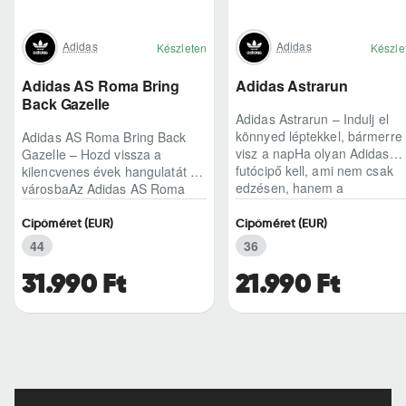
Adidas
Adidas
Készleten
Készle
Adidas AS Roma Bring
Adidas Astrarun
Back Gazelle
Adidas Astrarun – Indulj el
könnyed léptekkel, bármerre
Adidas AS Roma Bring Back
visz a napHa olyan Adidas
Gazelle – Hozd vissza a
futócipő kell, ami nem csak
kilencvenes évek hangulatát a
edzésen, hanem a
városbaAz Adidas AS Roma
hétköznapokban is kénye..
Bring Back Gazelle nem
egyszerű sneaker, hane..
Cipőméret (EUR)
Cipőméret (EUR)
44
36
31.990 Ft
21.990 Ft