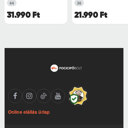
44
36
31.990 Ft
21.990 Ft
Online elállás űrlap