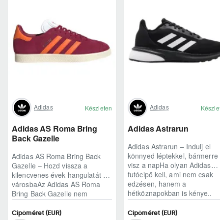
Adidas
Adidas
Készleten
Készle
Adidas AS Roma Bring
Adidas Astrarun
Back Gazelle
Adidas Astrarun – Indulj el
könnyed léptekkel, bármerre
Adidas AS Roma Bring Back
visz a napHa olyan Adidas
Gazelle – Hozd vissza a
futócipő kell, ami nem csak
kilencvenes évek hangulatát a
edzésen, hanem a
városbaAz Adidas AS Roma
hétköznapokban is kénye..
Bring Back Gazelle nem
egyszerű sneaker, hane..
Cipőméret (EUR)
Cipőméret (EUR)