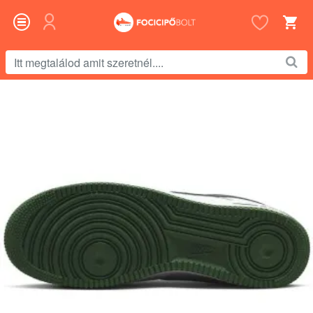
Itt
megtalálod
amit
szeretnél....