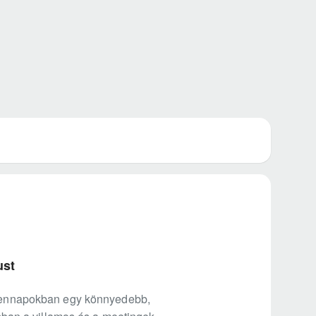
ust
indennapokban egy könnyedebb,