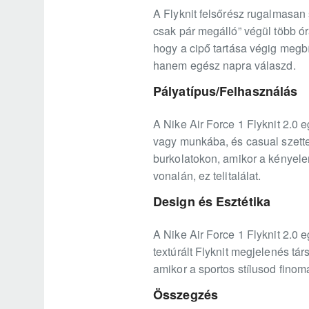
A Flyknit felsőrész rugalmasan 
csak pár megálló” végül több ór
hogy a cipő tartása végig megb
hanem egész napra válaszd.
Pályatípus/Felhasználás
A Nike Air Force 1 Flyknit 2.0 e
vagy munkába, és casual szettek
burkolatokon, amikor a kényele
vonalán, ez telitalálat.
Design és Esztétika
A Nike Air Force 1 Flyknit 2.0 e
textúrált Flyknit megjelenés tá
amikor a sportos stílusod finom
Összegzés