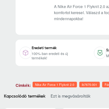
A Nike Air Force 1 Flyknit 2.0
komfortot keresel. Válaszd a fo
mindennapokba!
Eredeti termék
S
100%-ban eredeti és új
M
termékek!
Nike Air Force 1 Flyknit 2.0
ib7675-001
Fér
Címkék:
Kapcsolódó termékek
Ezt is megvásárolták