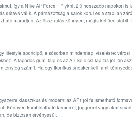
simul, így a Nike Air Force 1 Flyknit 2.0 hosszabb napokon is 
ás sétává válik. A párnázottság a sarok körül és a stabilan záró
ízható maradjon. Az összhatás könnyed, mégis kellően stabil,
gy lifestyle sportcipő, elsősorban mindennapi viselésre: városi
hez. A tapadós gumi talp és az Air-Sole csillapítás jól jön a
m tényleg számít. Ha egy ikonikus sneaker kell, ami könnyede
gyszerre klasszikus és modern: az AF1 jól felismerhető formavil
rsul. Könnyen kombinálható farmerrel, joggerrel vagy akár smart-
an, de biztosan érvényesül.