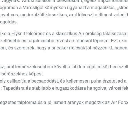
vágynak. Városi sétákon a belvárosban, egész napos rohanás
programon a Városliget környékén ugyanazt a magabiztos, „stree
nyelmes, modernizált klasszikus, ami felveszi a ritmust veled. 
megoldás.
elke a Flyknit felsőrész és a klasszikus Air örökség találkozás
ellősebb és rugalmasabb érzést ad lépésről lépésre. Ez a kombi
pon, és szeretnék, hogy a sneaker ne csak jól nézzen ki, hanem
rész, ami természetesebben követi a láb formáját, miközben s
elsőrészekhez képest.
mely csillapítja a becsapódást, és kellemesen puha érzetet ad 
al: Tapadásra és stabilabb elrugaszkodásra hangolva, városi fe
legzetes talpforma és a jól ismert arányok megőrzik az Air For