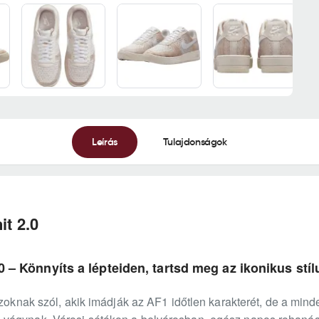
Leírás
Tulajdonságok
it 2.0
.0 – Könnyíts a lépteiden, tartsd meg az ikonikus stíl
 azoknak szól, akik imádják az AF1 időtlen karakterét, de a m