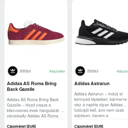
Adidas
Adidas
Készleten
Készle
Adidas AS Roma Bring
Adidas Astrarun
Back Gazelle
Adidas Astrarun – Indulj el
könnyed léptekkel, bármerre
Adidas AS Roma Bring Back
visz a napHa olyan Adidas
Gazelle – Hozd vissza a
futócipő kell, ami nem csak
kilencvenes évek hangulatát a
edzésen, hanem a
városbaAz Adidas AS Roma
hétköznapokban is kénye..
Bring Back Gazelle nem
egyszerű sneaker, hane..
Cipőméret (EUR)
Cipőméret (EUR)