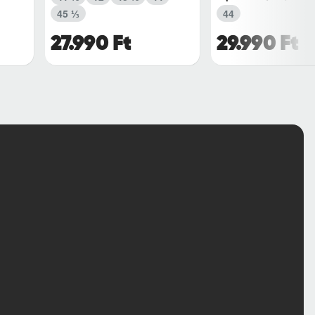
45 ⅓
44
27.990 Ft
29.990 Ft