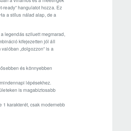
ban a villamos és a meetingek
t-ready” hangulatot hozza. Ez
Ha a stílus nálad alap, de a
a: a legendás sziluett megmarad,
náció kifejezetten jól áll
 valóban „dolgozzon” is a
zellősebben és könnyebben
a mindennapi lépésekhez.
lületeken is magabiztosabb
ce 1 karakterét, csak modernebb