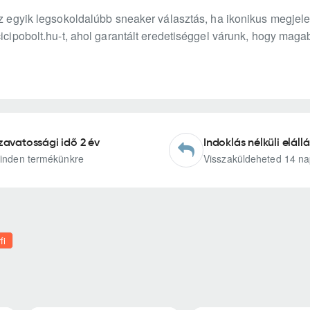
 az egyik legsokoldalúbb sneaker választás, ha ikonikus megje
cicipobolt.hu-t, ahol garantált eredetiséggel várunk, hogy maga
zavatossági idő 2 év
Indoklás nélküli elállá
inden termékünkre
Visszaküldeheted 14 na
fi