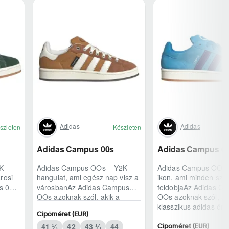
Adidas
Adidas
szleten
Készleten
Adidas Campus 00s
Adidas Campus 0
K
Adidas Campus OOs – Y2K
Adidas Campus OOs –
rosi
hangulat, ami egész nap visz a
ikon, ami minden szet
s 00s
városbanAz Adidas Campus
feldobjaAz Adidas C
OOs azoknak szól, akik a
OOs azoknak szól, ak
klasszikus adidas örökséget
klasszikus adidas örö
Cipőméret (EUR)
modern, kétezres ..
modern, kétezres..
41 ⅓
42
43 ⅓
44
Cipőméret (EUR)