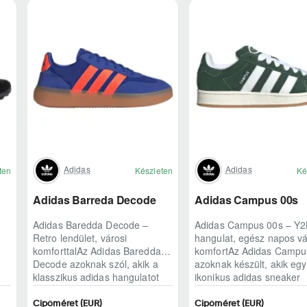
Adidas
Adidas
ten
Készleten
Ké
Adidas Barreda Decode
Adidas Campus 00s
Adidas Baredda Decode –
Adidas Campus 00s – Y2
Retro lendület, városi
hangulat, egész napos vá
komforttalAz Adidas Baredda
komfortAz Adidas Campu
Decode azoknak szól, akik a
azoknak készült, akik egy
klasszikus adidas hangulatot
ikonikus adidas sneaker
modern, mindennap ..
karakterét keresik,..
Cipőméret (EUR)
Cipőméret (EUR)