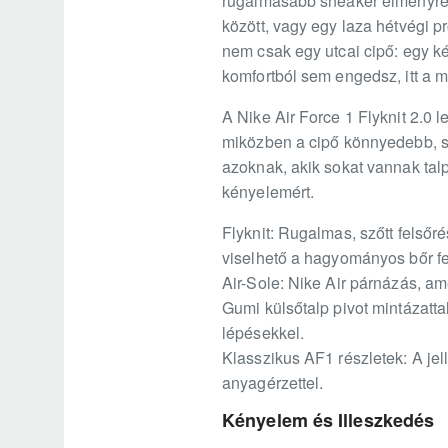
rugalmasabb sneaker élményre 
között, vagy egy laza hétvégi 
nem csak egy utcai cipő: egy ké
komfortból sem engedsz, itt a 
A Nike Air Force 1 Flyknit 2.0 l
miközben a cipő könnyedebb, sz
azoknak, akik sokat vannak tal
kényelemért.
Flyknit: Rugalmas, szőtt felső
viselhető a hagyományos bőr f
Air-Sole: Nike Air párnázás, a
Gumi külsőtalp pivot mintázatt
lépésekkel.
Klasszikus AF1 részletek: A jel
anyagérzettel.
Kényelem és Illeszkedés