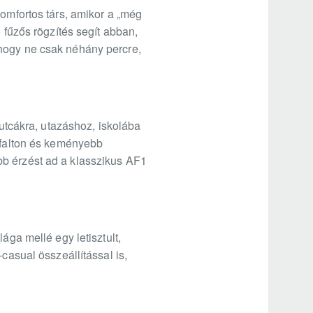
komfortos társ, amikor a „még
 fűzős rögzítés segít abban,
 hogy ne csak néhány percre,
 utcákra, utazáshoz, iskolába
szfalton és keményebb
bb érzést ad a klasszikus AF1
ága mellé egy letisztult,
casual összeállítással is,