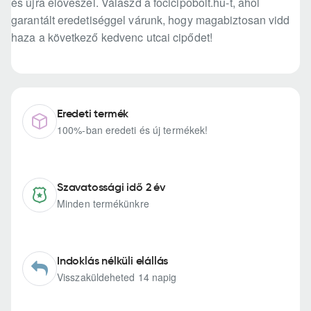
és újra előveszel. Válaszd a focicipobolt.hu-t, ahol
garantált eredetiséggel várunk, hogy magabiztosan vidd
haza a következő kedvenc utcai cipődet!
Eredeti termék
100%-ban eredeti és új termékek!
Szavatossági idő 2 év
Minden termékünkre
Indoklás nélküli elállás
Visszaküldeheted 14 napig