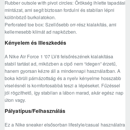
Rubber outsole with pivot circles: Örökség ihlette tapadási
mintázat, ami segít biztosan fordulni és stabilan lépni
különböző burkolatokon.
Perforated toe box: Szellősebb orr-rész kialakítás, ami
kellemesebb klímát ad napközben.
Kényelem és Illeszkedés
A Nike Air Force 1 '07 LV8 felsőrészének kialakítása
stabil tartást ad, miközben a cipő nem “idegen” érzetű,
hanem gyorsan kézre áll a mindennapi használatban. A
boka körüli párnázottság és a nyelv kényelme hosszabb
viselésnél is komfortosabbá teszi a lépéseket. Fűzéssel
jól rögzíthető, így stabilan a lábon marad, akár egész nap
úton vagy.
Pályatípus/Felhasználás
Ez a Nike sneaker elsősorban lifestyle/casual használatra