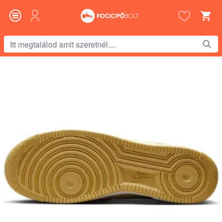
Itt
megtalálod
amit
szeretnél....