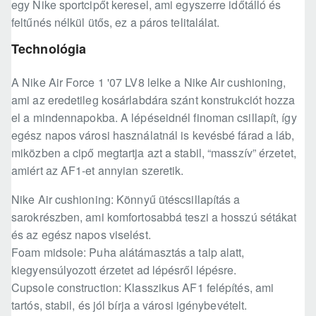
egy Nike sportcipőt keresel, ami egyszerre időtálló és
feltűnés nélkül ütős, ez a páros telitalálat.
Technológia
A Nike Air Force 1 '07 LV8 lelke a Nike Air cushioning,
ami az eredetileg kosárlabdára szánt konstrukciót hozza
el a mindennapokba. A lépéseidnél finoman csillapít, így
egész napos városi használatnál is kevésbé fárad a láb,
miközben a cipő megtartja azt a stabil, “masszív” érzetet,
amiért az AF1-et annyian szeretik.
Nike Air cushioning: Könnyű ütéscsillapítás a
sarokrészben, ami komfortosabbá teszi a hosszú sétákat
és az egész napos viselést.
Foam midsole: Puha alátámasztás a talp alatt,
kiegyensúlyozott érzetet ad lépésről lépésre.
Cupsole construction: Klasszikus AF1 felépítés, ami
tartós, stabil, és jól bírja a városi igénybevételt.