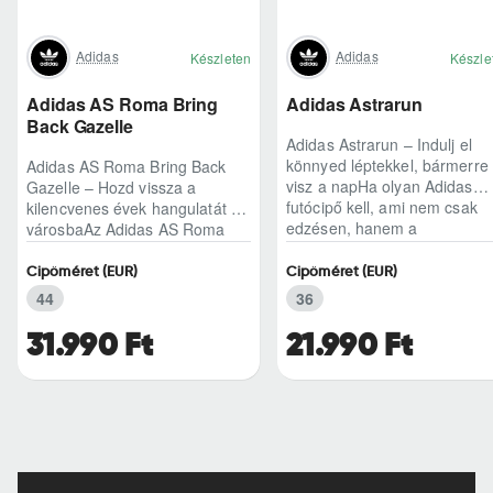
Adidas
Adidas
Készleten
Készle
Adidas AS Roma Bring
Adidas Astrarun
Back Gazelle
Adidas Astrarun – Indulj el
könnyed léptekkel, bármerre
Adidas AS Roma Bring Back
visz a napHa olyan Adidas
Gazelle – Hozd vissza a
futócipő kell, ami nem csak
kilencvenes évek hangulatát a
edzésen, hanem a
városbaAz Adidas AS Roma
hétköznapokban is kénye..
Bring Back Gazelle nem
egyszerű sneaker, hane..
Cipőméret (EUR)
Cipőméret (EUR)
44
36
31.990 Ft
21.990 Ft