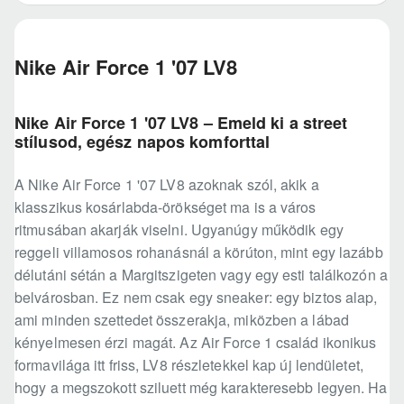
Nike Air Force 1 '07 LV8
Nike Air Force 1 '07 LV8 – Emeld ki a street
stílusod, egész napos komforttal
A Nike Air Force 1 '07 LV8 azoknak szól, akik a
klasszikus kosárlabda-örökséget ma is a város
ritmusában akarják viselni. Ugyanúgy működik egy
reggeli villamosos rohanásnál a körúton, mint egy lazább
délutáni sétán a Margitszigeten vagy egy esti találkozón a
belvárosban. Ez nem csak egy sneaker: egy biztos alap,
ami minden szettedet összerakja, miközben a lábad
kényelmesen érzi magát. Az Air Force 1 család ikonikus
formavilága itt friss, LV8 részletekkel kap új lendületet,
hogy a megszokott sziluett még karakteresebb legyen. Ha