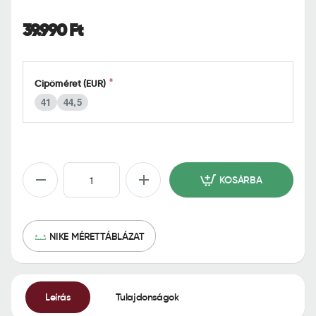
o
m
39.990 Ft
e
Cipőméret (EUR)
41
44,5
KOSÁRBA
NIKE MÉRETTÁBLÁZAT
Leírás
Tulajdonságok