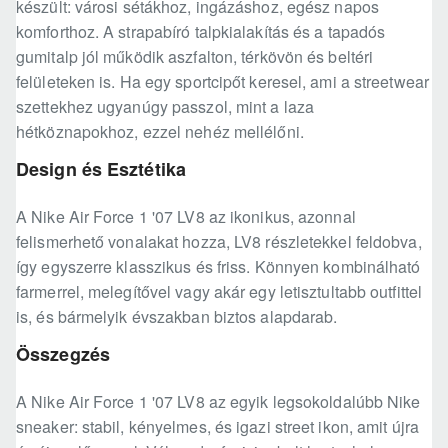
készült: városi sétákhoz, ingázáshoz, egész napos
komforthoz. A strapabíró talpkialakítás és a tapadós
gumitalp jól működik aszfalton, térkövön és beltéri
felületeken is. Ha egy sportcipőt keresel, ami a streetwear
szettekhez ugyanúgy passzol, mint a laza
hétköznapokhoz, ezzel nehéz mellélőni.
Design és Esztétika
A Nike Air Force 1 '07 LV8 az ikonikus, azonnal
felismerhető vonalakat hozza, LV8 részletekkel feldobva,
így egyszerre klasszikus és friss. Könnyen kombinálható
farmerrel, melegítővel vagy akár egy letisztultabb outfittel
is, és bármelyik évszakban biztos alapdarab.
Összegzés
A Nike Air Force 1 '07 LV8 az egyik legsokoldalúbb Nike
sneaker: stabil, kényelmes, és igazi street ikon, amit újra