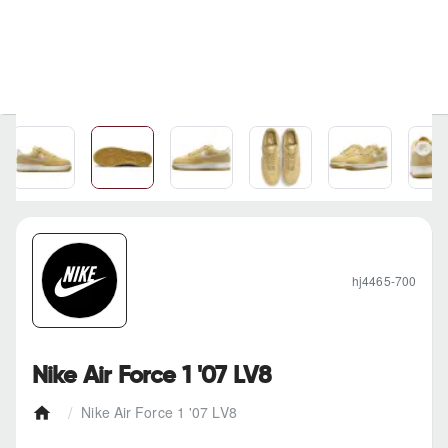
hj4465-700
Nike Air Force 1 '07 LV8
Nike Air Force 1 '07 LV8
h