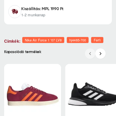
Kiszállítás: MPL 1990 Ft
1-2 munkanap
Nike Air Force 1 '07 LV8
hj4465-700
Férfi
Címkék:
Kapcsolódó termékek