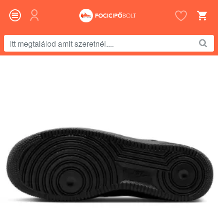
Itt
megtalálod
amit
szeretnél....