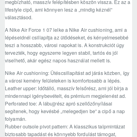
megbízható, masszív felépítésben köszön vissza. Ez az a
lifestyle cipő, ami könnyen lesz a „mindig kéznél”
választásod.
A Nike Air Force 1 07 lelke a Nike Air cushioning, ami a
lépéseidnél csillapítja az ütődéseket, és kényelmesebbé
teszi a hosszabb, városi napokat is. A konstrukciót úgy
tervezték, hogy egyszerre legyen stabil, tartós és jól
viselhető, akár egész napos használat mellett is.
Nike Air cushioning: Ütéscsillapítást ad járás közben, így
a városi kemény felületeken is komfortosabb a lépés.
Leather upper: Időtálló, masszív felsőrész, ami jól bírja a
mindennapi igénybevételt, és prémium megjelenést ad.
Perforated toe: A lábujjrész apró szellőzőnyílásai
segítenek, hogy kevésbé „melegedjen be” a cipő a nap
folyamán.
Rubber outsole pivot pattern: A klasszikus talpmintázat
biztosabb tapadást és könnyebb fordulást támogat,