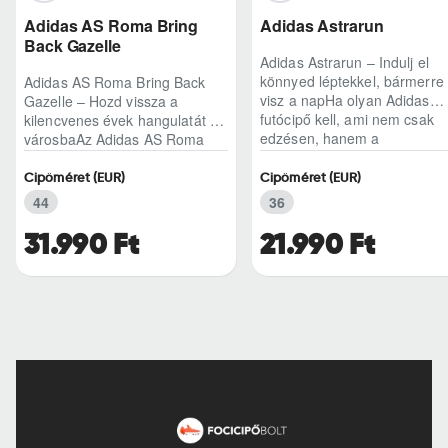
Adidas AS Roma Bring
Adidas Astrarun
Back Gazelle
Adidas Astrarun – Indulj el
könnyed léptekkel, bármerre
Adidas AS Roma Bring Back
visz a napHa olyan Adidas
Gazelle – Hozd vissza a
futócipő kell, ami nem csak
kilencvenes évek hangulatát a
edzésen, hanem a
városbaAz Adidas AS Roma
hétköznapokban is kénye..
Bring Back Gazelle nem
egyszerű sneaker, hane..
Cipőméret (EUR)
Cipőméret (EUR)
44
36
31.990 Ft
21.990 Ft