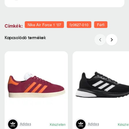
Nike Air Force 1 '07
fz0627-010
Férfi
Címkék:
Kapcsolódó termékek
Adidas
Adidas
Készleten
Készle