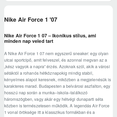
Nike Air Force 1 '07
Nike Air Force 1 07 – Ikonikus stílus, ami
minden nap veled tart
A Nike Air Force 1 07 nem egyszerű sneaker: egy olyan
utcai sportcipő, amit felveszel, és azonnal megvan az a
„kész vagyok a napra” érzés. Azoknak szól, akik a városi
sétáktól a rohanós hétköznapokig mindig stabil,
kényelmes alapot keresnek, miközben a megjelenésük is
karakteres marad. Budapesten a belvárosi aszfalton, egy
hosszú nap során a munka–iskola–találkozó
háromszögben, vagy akár egy hétvégi dunaparti séta
közben is természetesen működik. A legendás Air Force
1 vonal öröksége itt a klasszikus formákban és a