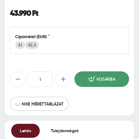
o
m
43.990 Ft
e
Cipőméret (EUR)
41
42,5
KOSÁRBA
NIKE MÉRETTÁBLÁZAT
Leírás
Tulajdonságok