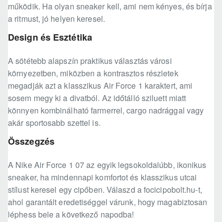
működik. Ha olyan sneaker kell, ami nem kényes, és bírja
a ritmust, jó helyen keresel.
Design és Esztétika
A sötétebb alapszín praktikus választás városi
környezetben, miközben a kontrasztos részletek
megadják azt a klasszikus Air Force 1 karaktert, ami
sosem megy ki a divatból. Az időtálló sziluett miatt
könnyen kombinálható farmerrel, cargo nadrággal vagy
akár sportosabb szettel is.
Összegzés
A Nike Air Force 1 07 az egyik legsokoldalúbb, ikonikus
sneaker, ha mindennapi komfortot és klasszikus utcai
stílust keresel egy cipőben. Válaszd a focicipobolt.hu-t,
ahol garantált eredetiséggel várunk, hogy magabiztosan
léphess bele a következő napodba!