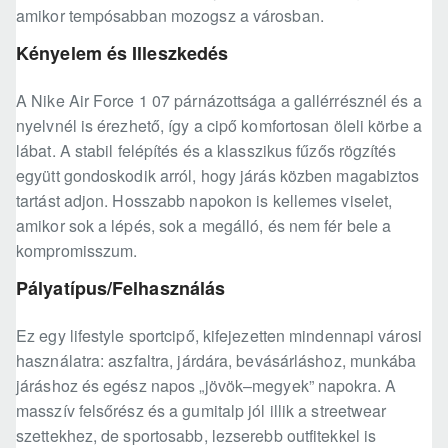
amikor tempósabban mozogsz a városban.
Kényelem és Illeszkedés
A Nike Air Force 1 07 párnázottsága a gallérrésznél és a
nyelvnél is érezhető, így a cipő komfortosan öleli körbe a
lábat. A stabil felépítés és a klasszikus fűzős rögzítés
együtt gondoskodik arról, hogy járás közben magabiztos
tartást adjon. Hosszabb napokon is kellemes viselet,
amikor sok a lépés, sok a megálló, és nem fér bele a
kompromisszum.
Pályatípus/Felhasználás
Ez egy lifestyle sportcipő, kifejezetten mindennapi városi
használatra: aszfaltra, járdára, bevásárláshoz, munkába
járáshoz és egész napos „jövök–megyek” napokra. A
masszív felsőrész és a gumitalp jól illik a streetwear
szettekhez, de sportosabb, lezserebb outfitekkel is