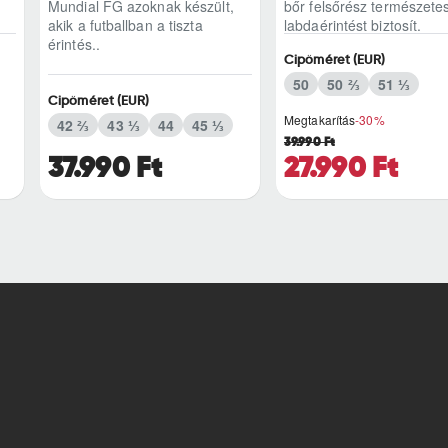
Mundial FG azoknak készült,
bőr felsőrész természete
akik a futballban a tiszta
labdaérintést biztosít.
érintés..
Könnyített kia..
Cipőméret (EUR)
50
50 ⅔
51 ⅓
Cipőméret (EUR)
Megtakarítás
-30%
42 ⅔
43 ⅓
44
45 ⅓
39.990 Ft
37.990 Ft
27.990 Ft