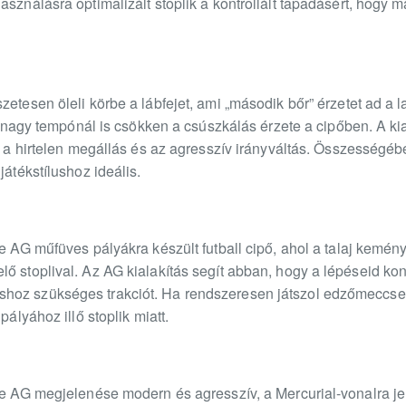
asználásra optimalizált stoplik a kontrollált tapadásért, hogy
zetesen öleli körbe a lábfejet, ami „második bőr” érzetet ad a 
gy nagy tempónál is csökken a csúszkálás érzete a cipőben. A kia
t, a hirtelen megállás és az agresszív irányváltás. Összességé
játékstílushoz ideális.
te AG műfüves pályákra készült futball cipő, ahol a talaj kemé
ő stoplival. Az AG kialakítás segít abban, hogy a lépéseid kon
hoz szükséges trakciót. Ha rendszeresen játszol edzőmeccsek
pályához illő stoplik miatt.
ite AG megjelenése modern és agresszív, a Mercurial-vonalra j