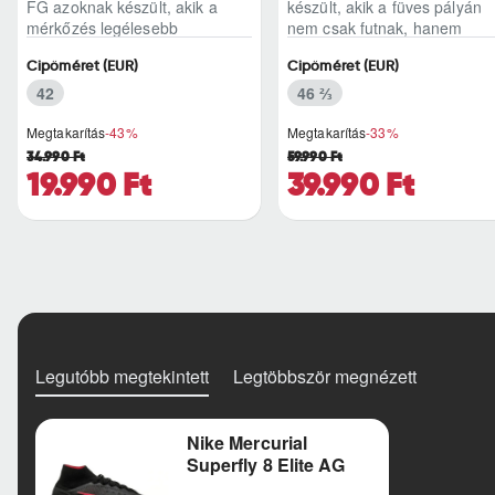
FG azoknak készült, akik a
készült, akik a füves pályán
mérkőzés legélesebb
nem csak futnak, hanem
pillanataiban is azonnal r..
ritmust diktál..
Cipőméret (EUR)
Cipőméret (EUR)
42
46 ⅔
Megtakarítás
-43%
Megtakarítás
-33%
34.990 Ft
59.990 Ft
19.990 Ft
39.990 Ft
Legutóbb megtekintett
Legtöbbször megnézett
Nike Mercurial
Superfly 8 Elite AG