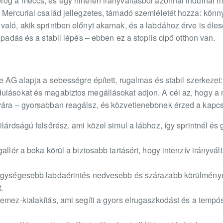
ög a meccs, és egy hirtelen irányváltásból azonnal indulnál m
 Mercurial család jellegzetes, támadó szemléletét hozza: könn
való, akik sprintben előnyt akarnak, és a labdához érve is é
apadás és a stabil lépés – ebben ez a stoplis cipő otthon van.
e AG alapja a sebességre épített, rugalmas és stabil szerkezet: 
dulásokat és magabiztos megállásokat adjon. A cél az, hogy 
ára – gyorsabban reagálsz, és közvetlenebbnek érzed a kapcsol
lárdságú felsőrész, ami közel simul a lábhoz, így sprintnél és g
allér a boka körül a biztosabb tartásért, hogy intenzív irányvá
 Egységesebb labdaérintés nedvesebb és szárazabb körülmények
.
emez-kialakítás, ami segíti a gyors elrugaszkodást és a tempós