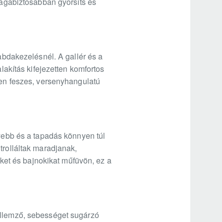
 magabiztosabban gyorsíts és
labdakezelésnél. A gallér és a
lakítás kifejezetten komfortos
ben feszes, versenyhangulatú
nyebb és a tapadás könnyen túl
trolláltak maradjanak,
et és bajnokikat műfüvön, ez a
ellemző, sebességet sugárzó