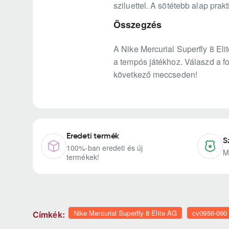
sziluettel. A sötétebb alap pra
Összegzés
A Nike Mercurial Superfly 8 Elit
a tempós játékhoz. Válaszd a fo
következő meccseden!
Eredeti termék
S
100%-ban eredeti és új
M
termékek!
Nike Mercurial Superfly 8 Elite AG
cv0956-090
Címkék: