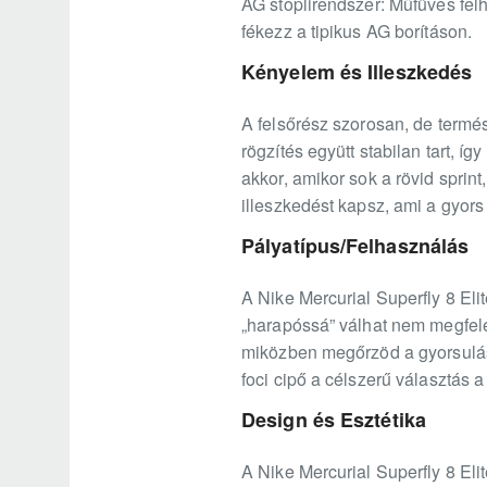
AG stoplirendszer: Műfüves felh
fékezz a tipikus AG borításon.
Kényelem és Illeszkedés
A felsőrész szorosan, de termés
rögzítés együtt stabilan tart, í
akkor, amikor sok a rövid sprin
illeszkedést kapsz, ami a gyors 
Pályatípus/Felhasználás
A Nike Mercurial Superfly 8 Eli
„harapóssá” válhat nem megfelel
miközben megőrzöd a gyorsulás
foci cipő a célszerű választás a 
Design és Esztétika
A Nike Mercurial Superfly 8 El