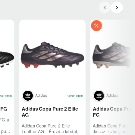
Adidas
Adidas
szleten
Készleten
 FG
Adidas Copa Pure 2 Elite
Adidas Copa Pure 2
AG
FG
 FG a
Adidas Copa Pure 2 Elite
Adidas Copa Pure 2 E
A puha
Leather AG – Érezd a labdát,
Játssz tisztán, urald 