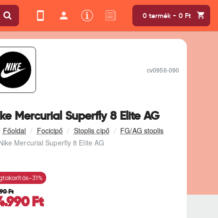
0 termék - 0 Ft
cv0956-090
ke Mercurial Superfly 8 Elite AG
Focicipő
Stoplis cipő
FG/AG stoplis
Nike Mercurial Superfly 8 Elite AG
takarítás
-31%
990 Ft
4.990 Ft