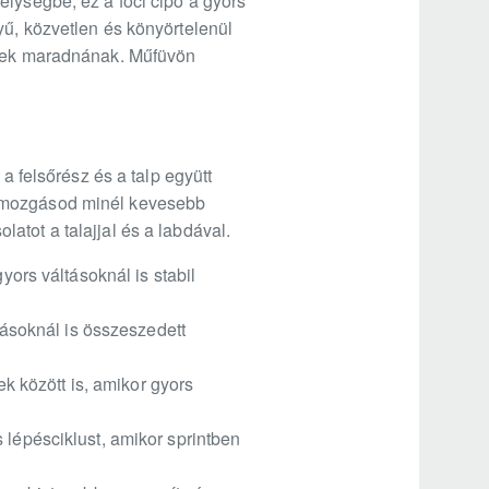
élységbe, ez a foci cipő a gyors
yű, közvetlen és könyörtelenül
lesek maradnának. Műfüvön
a felsőrész és a talp együtt
a mozgásod minél kevesebb
atot a talajjal és a labdával.
yors váltásoknál is stabil
ltásoknál is összeszedett
 között is, amikor gyors
 lépésciklust, amikor sprintben