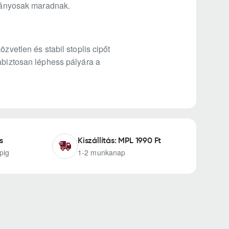
tványosak maradnak.
zvetlen és stabil stoplis cipőt
gabiztosan léphess pályára a
s
Kiszállítás: MPL 1990 Ft
pig
1-2 munkanap