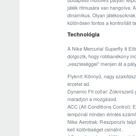
budapesti műfüves pályán felpör
játék ritmusára van hangolva. A
dinamikus. Olyan játékosoknak 
különösen fontos a kontrollált t
Technológia
A Nike Mercurial Superfly 8 Elit
dolgozik, hogy robbanékony in
„veszteséggel” menjen át a pály
Flyknit: Könnyű, nagy szakítószi
érzetet ad.
Dynamic Fit collar: Zokniszerű g
maradjon a mozgásod.
ACC (All Conditions Control):
tempónál minden érintés számít
Nike Aerotrak: Reszponzív talpl
kell különbséget csinálni.