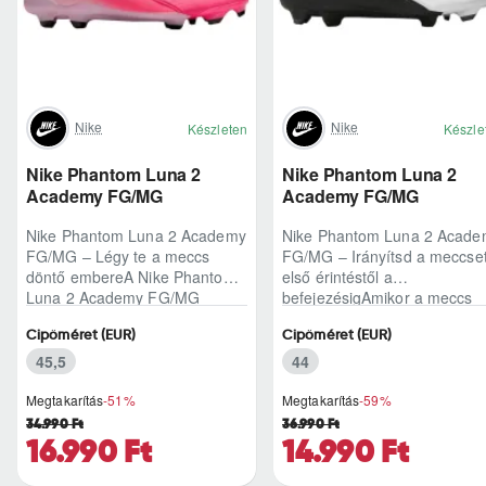
Nike
Nike
Készleten
Készle
Nike Phantom Luna 2
Nike Phantom Luna 2
Academy FG/MG
Academy FG/MG
Nike Phantom Luna 2 Academy
Nike Phantom Luna 2 Acade
FG/MG – Légy te a meccs
FG/MG – Irányítsd a meccse
döntő embereA Nike Phantom
első érintéstől a
Luna 2 Academy FG/MG
befejezésigAmikor a meccs
azoknak készült, akik szeretnek
ritmusa felpörög, és egyetlen
Cipőméret (EUR)
Cipőméret (EUR)
a támadások középp..
labdaátvétel dönt..
45,5
44
Megtakarítás
-51%
Megtakarítás
-59%
34.990 Ft
36.990 Ft
16.990 Ft
14.990 Ft