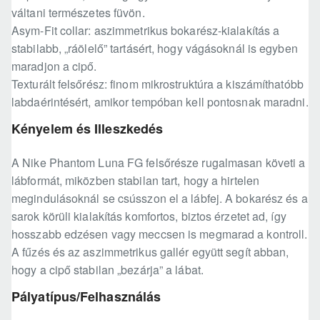
váltani természetes füvön.
Asym-Fit collar: aszimmetrikus bokarész-kialakítás a
stabilabb, „ráölelő” tartásért, hogy vágásoknál is egyben
maradjon a cipő.
Texturált felsőrész: finom mikrostruktúra a kiszámíthatóbb
labdaérintésért, amikor tempóban kell pontosnak maradni.
Kényelem és Illeszkedés
A Nike Phantom Luna FG felsőrésze rugalmasan követi a
lábformát, miközben stabilan tart, hogy a hirtelen
megindulásoknál se csússzon el a lábfej. A bokarész és a
sarok körüli kialakítás komfortos, biztos érzetet ad, így
hosszabb edzésen vagy meccsen is megmarad a kontroll.
A fűzés és az aszimmetrikus gallér együtt segít abban,
hogy a cipő stabilan „bezárja” a lábat.
Pályatípus/Felhasználás