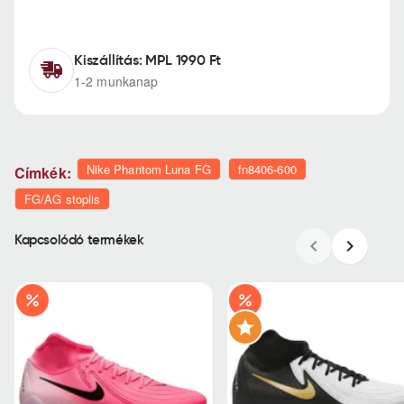
Kiszállítás: MPL 1990 Ft
1-2 munkanap
Nike Phantom Luna FG
fn8406-600
Címkék:
FG/AG stoplis
Kapcsolódó termékek