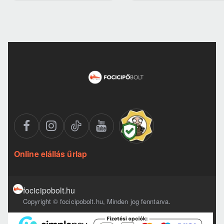
Online elállás űrlap
focicipobolt.hu
Copyright © focicipobolt.hu, Minden jog fenntarva.