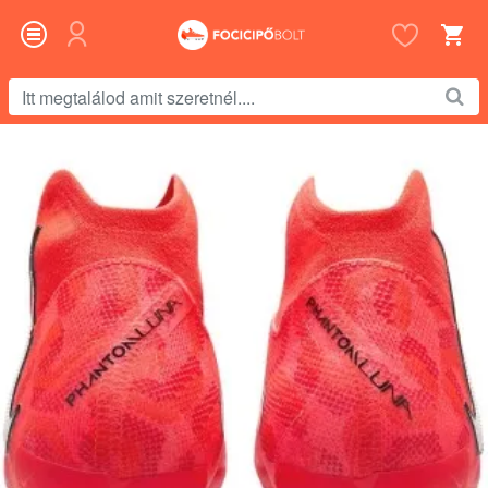
Itt
megtalálod
amit
szeretnél....