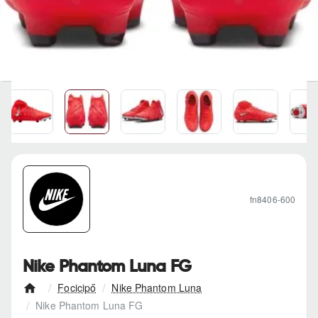
fn8406-600
Nike Phantom Luna FG
Focicipő
Nike Phantom Luna
h
Nike Phantom Luna FG
o