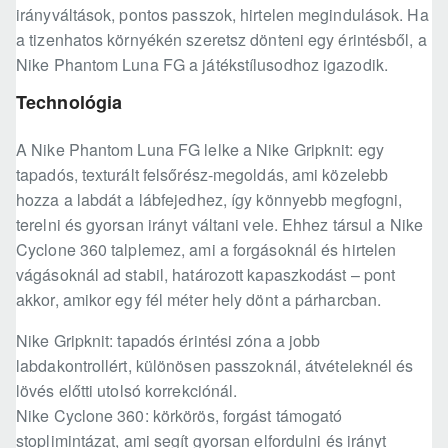
irányváltások, pontos passzok, hirtelen megindulások. Ha
a tizenhatos környékén szeretsz dönteni egy érintésből, a
Nike Phantom Luna FG a játékstílusodhoz igazodik.
Technológia
A Nike Phantom Luna FG lelke a Nike Gripknit: egy
tapadós, texturált felsőrész-megoldás, ami közelebb
hozza a labdát a lábfejedhez, így könnyebb megfogni,
terelni és gyorsan irányt váltani vele. Ehhez társul a Nike
Cyclone 360 talplemez, ami a forgásoknál és hirtelen
vágásoknál ad stabil, határozott kapaszkodást – pont
akkor, amikor egy fél méter hely dönt a párharcban.
Nike Gripknit: tapadós érintési zóna a jobb
labdakontrollért, különösen passzoknál, átvételeknél és
lövés előtti utolsó korrekciónál.
Nike Cyclone 360: körkörös, forgást támogató
stoplimintázat, ami segít gyorsan elfordulni és irányt