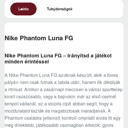
Leírás
Tulajdonságok
Nike Phantom Luna FG
Nike Phantom Luna FG – Irányítsd a játékot
minden érintéssel
A Nike Phantom Luna FG azoknak készült, akik a füves
pályán nem csak futnak a labda után, hanem ők diktálják
a ritmust. Amikor a vasárnapi meccsen a városi sporttelep
kicsit csúszósabb, vagy a bajnokin már az első cselnél
tempót váltanál, ez a stoplis cipő abban segít, hogy a
mozdulataid tiszták és magabiztosak maradjanak. A
Phantom családra jellemző kontroll-orientált érzés itt egy
még direktebb, játékosabb csomagban érkezik: gyors