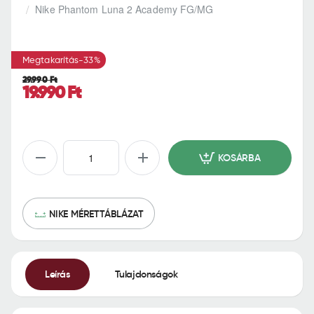
h
Nike Phantom Luna 2 Academy FG/MG
o
m
e
Megtakarítás
-33%
29.990 Ft
19.990 Ft
KOSÁRBA
NIKE MÉRETTÁBLÁZAT
Leírás
Tulajdonságok