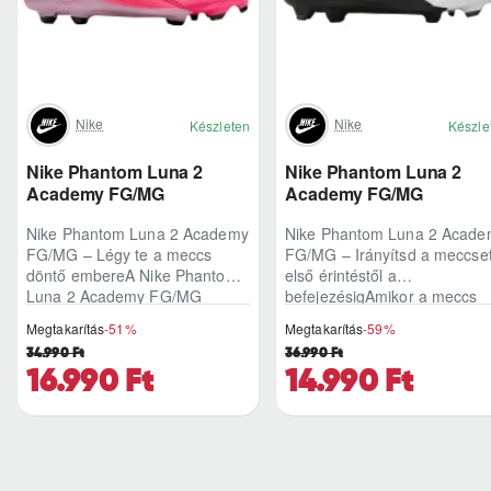
Nike
Nike
Készleten
Készle
Nike Phantom Luna 2
Nike Phantom Luna 2
Academy FG/MG
Academy FG/MG
Nike Phantom Luna 2 Academy
Nike Phantom Luna 2 Acade
FG/MG – Légy te a meccs
FG/MG – Irányítsd a meccse
döntő embereA Nike Phantom
első érintéstől a
Luna 2 Academy FG/MG
befejezésigAmikor a meccs
azoknak készült, akik szeretnek
ritmusa felpörög, és egyetlen
Megtakarítás
-51%
Megtakarítás
-59%
a támadások középp..
labdaátvétel dönt..
34.990 Ft
36.990 Ft
16.990 Ft
14.990 Ft