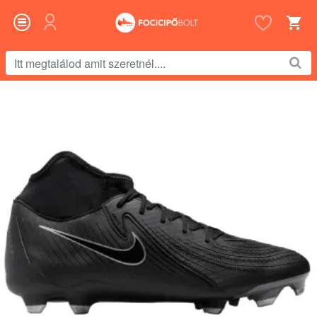
Itt
megtalálod
amit
szeretnél....