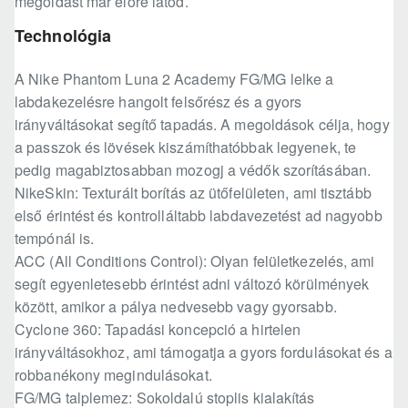
megoldást már előre látod.
Technológia
A Nike Phantom Luna 2 Academy FG/MG lelke a
labdakezelésre hangolt felsőrész és a gyors
irányváltásokat segítő tapadás. A megoldások célja, hogy
a passzok és lövések kiszámíthatóbbak legyenek, te
pedig magabiztosabban mozogj a védők szorításában.
NikeSkin: Texturált borítás az ütőfelületen, ami tisztább
első érintést és kontrolláltabb labdavezetést ad nagyobb
tempónál is.
ACC (All Conditions Control): Olyan felületkezelés, ami
segít egyenletesebb érintést adni változó körülmények
között, amikor a pálya nedvesebb vagy gyorsabb.
Cyclone 360: Tapadási koncepció a hirtelen
irányváltásokhoz, ami támogatja a gyors fordulásokat és a
robbanékony megindulásokat.
FG/MG talplemez: Sokoldalú stoplis kialakítás