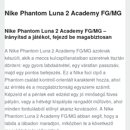
Nike Phantom Luna 2 Academy FG/MG
Nike Phantom Luna 2 Academy FG/MG –
Irányítsd a játékot, fejezd be magabiztosan
A Nike Phantom Luna 2 Academy FG/MG azoknak
készült, akik a meccs kulcspillanataiban szeretnek tisztán
dönteni: egy gyors labdaátvétel, egy váratlan passzsáv,
majd egy pontos befejezés. Ez a Nike foci cipő a
Phantom család kontroll-orientált karakterét hozza, ahol
az érintés és a mozgásbiztonság egyszerre számít.
Képzeld el a péntek esti edzést egy jó minőségű füves
pályán, vagy a hétvégi kispályás rangadót műfüvön, ahol
minden fordulásból előnyt akarsz kovácsolni. A Nike
Phantom Luna 2 Academy FG/MG abban segít, hogy a
labda a lábadon maradjon, miközben te a következő