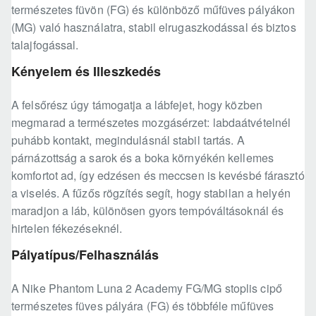
természetes füvön (FG) és különböző műfüves pályákon
(MG) való használatra, stabil elrugaszkodással és biztos
talajfogással.
Kényelem és Illeszkedés
A felsőrész úgy támogatja a lábfejet, hogy közben
megmarad a természetes mozgásérzet: labdaátvételnél
puhább kontakt, megindulásnál stabil tartás. A
párnázottság a sarok és a boka környékén kellemes
komfortot ad, így edzésen és meccsen is kevésbé fárasztó
a viselés. A fűzős rögzítés segít, hogy stabilan a helyén
maradjon a láb, különösen gyors tempóváltásoknál és
hirtelen fékezéseknél.
Pályatípus/Felhasználás
A Nike Phantom Luna 2 Academy FG/MG stoplis cipő
természetes füves pályára (FG) és többféle műfüves