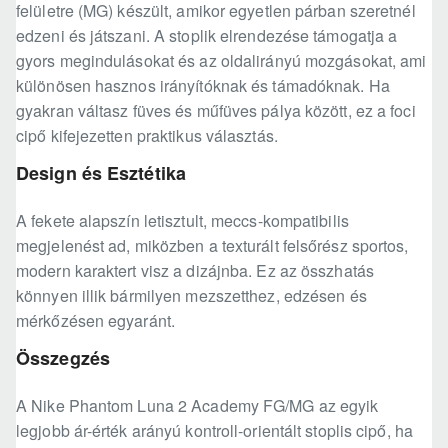
felületre (MG) készült, amikor egyetlen párban szeretnél
edzeni és játszani. A stoplik elrendezése támogatja a
gyors megindulásokat és az oldalirányú mozgásokat, ami
különösen hasznos irányítóknak és támadóknak. Ha
gyakran váltasz füves és műfüves pálya között, ez a foci
cipő kifejezetten praktikus választás.
Design és Esztétika
A fekete alapszín letisztult, meccs-kompatibilis
megjelenést ad, miközben a texturált felsőrész sportos,
modern karaktert visz a dizájnba. Ez az összhatás
könnyen illik bármilyen mezszetthez, edzésen és
mérkőzésen egyaránt.
Összegzés
A Nike Phantom Luna 2 Academy FG/MG az egyik
legjobb ár-érték arányú kontroll-orientált stoplis cipő, ha