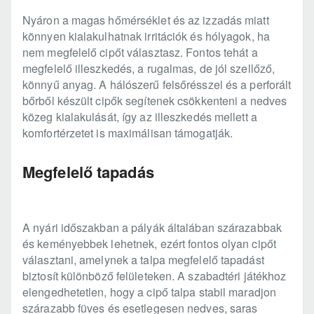
Nyáron a magas hőmérséklet és az izzadás miatt
könnyen kialakulhatnak irritációk és hólyagok, ha
nem megfelelő cipőt választasz. Fontos tehát a
megfelelő illeszkedés, a rugalmas, de jól szellőző,
könnyű anyag. A hálószerű felsőrésszel és a perforált
bőrből készült cipők segítenek csökkenteni a nedves
közeg kialakulását, így az illeszkedés mellett a
komfortérzetet is maximálisan támogatják.
Megfelelő tapadás
A nyári időszakban a pályák általában szárazabbak
és keményebbek lehetnek, ezért fontos olyan cipőt
választani, amelynek a talpa megfelelő tapadást
biztosít különböző felületeken. A szabadtéri játékhoz
elengedhetetlen, hogy a cipő talpa stabil maradjon
szárazabb füves és esetlegesen nedves, saras