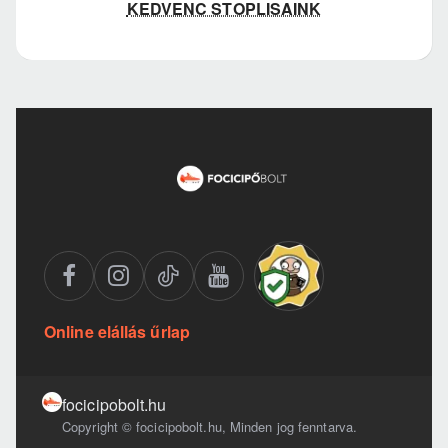
KEDVENC STOPLISAINK
Online elállás űrlap
focicipobolt.hu
Copyright © focicipobolt.hu, Minden jog fenntarva.