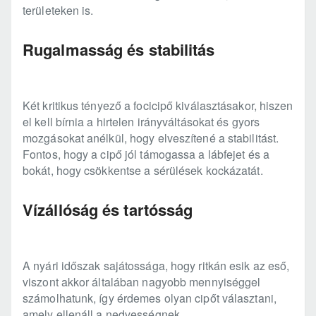
területeken is.
Rugalmasság és stabilitás
Két kritikus tényező a focicipő kiválasztásakor, hiszen
el kell bírnia a hirtelen irányváltásokat és gyors
mozgásokat anélkül, hogy elveszítené a stabilitást.
Fontos, hogy a cipő jól támogassa a lábfejet és a
bokát, hogy csökkentse a sérülések kockázatát.
Vízállóság és tartósság
A nyári időszak sajátossága, hogy ritkán esik az eső,
viszont akkor általában nagyobb mennyiséggel
számolhatunk, így érdemes olyan cipőt választani,
amely ellenáll a nedvességnek.