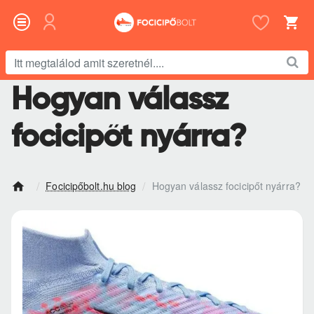
Itt
megtalálod
Hogyan válassz
amit
szeretnél....
focicipőt nyárra?
Focicipőbolt.hu blog
Hogyan válassz focicipőt nyárra?
h
o
m
e