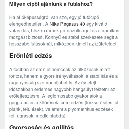
Milyen cipőt ajánlunk a futáshoz?
Ha állóképességről van szó, egy jó futócipő
elengedhetetlen. A
Nike Pegasus 40
egy kiváló
választás, hiszen remek párnázottságot és dinamikus
mozgást biztosít. Könnyű és stabil szerkezete segít a
hosszabb futásoknál, miközben kíméli az ízületeidet.
Erőnléti edzés
A fociban az erőnlét nemcsak az ütközések miatt
fontos, hanem a gyors irányváltások, a stabilitás és a
ruganyosság szempontjából is. Az év eleji
időszakban érdemes nagyobb hangsúlyt fektetni az
erőfejlesztésre. A legfontosabb gyakorlatok a
guggolás és a kitörések, core edzés (törzserősítés, pl.
plank, felülések), valamint a plyometrikus edzések
(pl. ugrások, medicinlabda).
Gyorsaság és agilitás