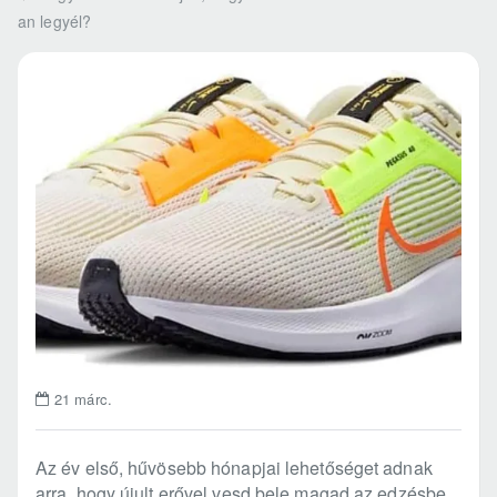
o
an legyél?
m
e
21
márc.
Az év első, hűvösebb hónapjai lehetőséget adnak
arra, hogy újult erővel vesd bele magad az edzésbe,