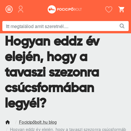
Itt
megtalálod
Hogyan eddz év
amit
szeretnél....
elején, hogy a
tavaszi szezonra
csúcsformában
legyél?
Focicipőbolt.hu blog
h
Hogyan eddz év elején, hogy a tavaszi szezonra csúcsformáb