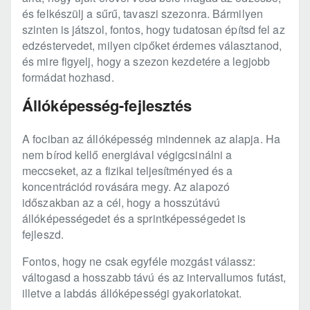
és felkészülj a sűrű, tavaszi szezonra. Bármilyen
szinten is játszol, fontos, hogy tudatosan építsd fel az
edzéstervedet, milyen cipőket érdemes választanod,
és mire figyelj, hogy a szezon kezdetére a legjobb
formádat hozhasd.
Állóképesség-fejlesztés
A fociban az állóképesség mindennek az alapja. Ha
nem bírod kellő energiával végigcsinálni a
meccseket, az a fizikai teljesítményed és a
koncentrációd rovására megy. Az alapozó
időszakban az a cél, hogy a hosszútávú
állóképességedet és a sprintképességedet is
fejleszd.
Fontos, hogy ne csak egyféle mozgást válassz:
váltogasd a hosszabb távú és az intervallumos futást,
illetve a labdás állóképességi gyakorlatokat.