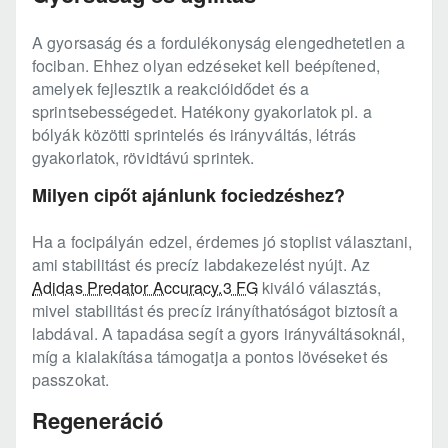
A gyorsaság és a fordulékonyság elengedhetetlen a
fociban. Ehhez olyan edzéseket kell beépítened,
amelyek fejlesztik a reakcióidődet és a
sprintsebességedet. Hatékony gyakorlatok pl. a
bólyák közötti sprintelés és irányváltás, létrás
gyakorlatok, rövidtávú sprintek.
Milyen cipőt ajánlunk fociedzéshez?
Ha a focipályán edzel, érdemes jó stoplist választani,
ami stabilitást és precíz labdakezelést nyújt. Az
Adidas Predator Accuracy.3 FG
kiváló választás,
mivel stabilitást és precíz irányíthatóságot biztosít a
labdával. A tapadása segít a gyors irányváltásoknál,
míg a kialakítása támogatja a pontos lövéseket és
passzokat.
Regeneráció