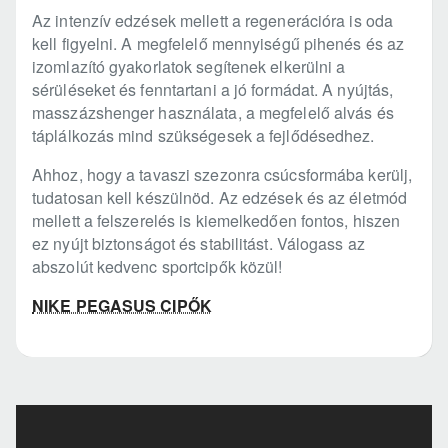
Az intenzív edzések mellett a regenerációra is oda
kell figyelni. A megfelelő mennyiségű pihenés és az
izomlazító gyakorlatok segítenek elkerülni a
sérüléseket és fenntartani a jó formádat. A nyújtás,
masszázshenger használata, a megfelelő alvás és
táplálkozás mind szükségesek a fejlődésedhez.
Ahhoz, hogy a tavaszi szezonra csúcsformába kerülj,
tudatosan kell készülnöd. Az edzések és az életmód
mellett a felszerelés is kiemelkedően fontos, hiszen
ez nyújt biztonságot és stabilitást. Válogass az
abszolút kedvenc sportcipők közül!
NIKE PEGASUS CIPŐK