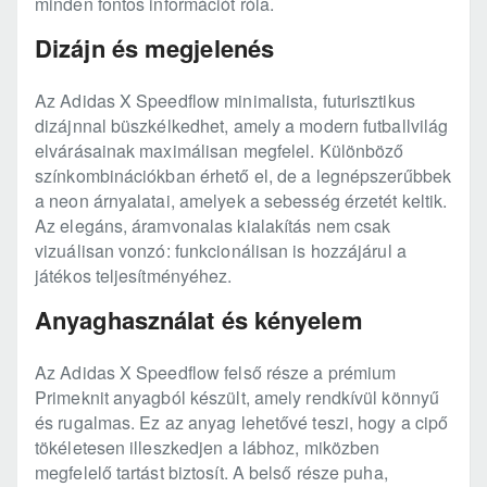
minden fontos információt róla.
Dizájn és megjelenés
Az Adidas X Speedflow minimalista, futurisztikus
dizájnnal büszkélkedhet, amely a modern futballvilág
elvárásainak maximálisan megfelel. Különböző
színkombinációkban érhető el, de a legnépszerűbbek
a neon árnyalatai, amelyek a sebesség érzetét keltik.
Az elegáns, áramvonalas kialakítás nem csak
vizuálisan vonzó: funkcionálisan is hozzájárul a
játékos teljesítményéhez.
Anyaghasználat és kényelem
Az Adidas X Speedflow felső része a prémium
Primeknit anyagból készült, amely rendkívül könnyű
és rugalmas. Ez az anyag lehetővé teszi, hogy a cipő
tökéletesen illeszkedjen a lábhoz, miközben
megfelelő tartást biztosít. A belső része puha,