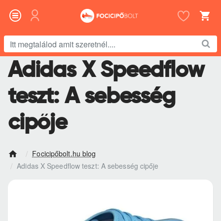
Itt
megtalálod
Adidas X Speedflow
amit
szeretnél....
teszt: A sebesség
cipője
Focicipőbolt.hu blog
h
Adidas X Speedflow teszt: A sebesség cipője
o
m
e