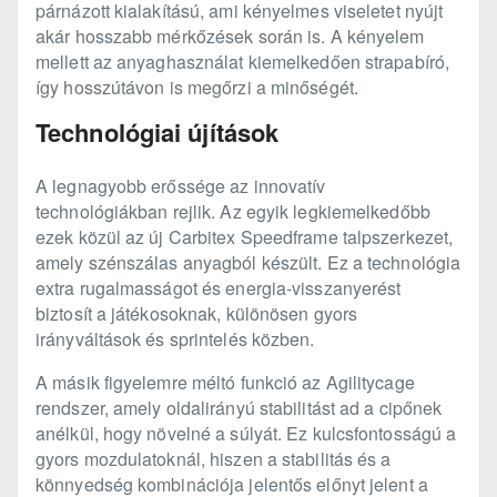
párnázott kialakítású, ami kényelmes viseletet nyújt
akár hosszabb mérkőzések során is. A kényelem
mellett az anyaghasználat kiemelkedően strapabíró,
így hosszútávon is megőrzi a minőségét.
Technológiai újítások
A legnagyobb erőssége az innovatív
technológiákban rejlik. Az egyik legkiemelkedőbb
ezek közül az új Carbitex Speedframe talpszerkezet,
amely szénszálas anyagból készült. Ez a technológia
extra rugalmasságot és energia-visszanyerést
biztosít a játékosoknak, különösen gyors
irányváltások és sprintelés közben.
A másik figyelemre méltó funkció az Agilitycage
rendszer, amely oldalirányú stabilitást ad a cipőnek
anélkül, hogy növelné a súlyát. Ez kulcsfontosságú a
gyors mozdulatoknál, hiszen a stabilitás és a
könnyedség kombinációja jelentős előnyt jelent a