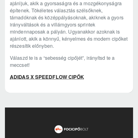
ajánljuk, akik a gyorsaságra és a mozgékonyságra
építenek. Tökéletes választás szélsőknek,
támadóknak és középpályásoknak, akiknek a gyors
irányváltások és a villámgyors sprintek
mindennaposak a pályán. Ugyanakkor azoknak is
ajánlott, akik a könnyű, kényelmes és modern cipőket
részesítik előnyben.
Válaszd te is a “sebesség cipőjét”, irányítsd te a
meccset!
ADIDAS X SPEEDFLOW CIPŐK