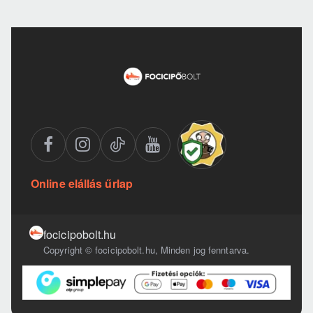
Online elállás űrlap
focicipobolt.hu
Copyright © focicipobolt.hu, Minden jog fenntarva.