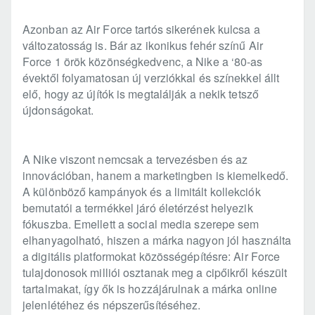
Azonban az Air Force tartós sikerének kulcsa a
változatosság is. Bár az ikonikus fehér színű Air
Force 1 örök közönségkedvenc, a Nike a ‘80-as
évektől folyamatosan új verziókkal és színekkel állt
elő, hogy az újítók is megtalálják a nekik tetsző
újdonságokat.
A Nike viszont nemcsak a tervezésben és az
innovációban, hanem a marketingben is kiemelkedő.
A különböző kampányok és a limitált kollekciók
bemutatói a termékkel járó életérzést helyezik
fókuszba. Emellett a social media szerepe sem
elhanyagolható, hiszen a márka nagyon jól használta
a digitális platformokat közösségépítésre: Air Force
tulajdonosok milliói osztanak meg a cipőikről készült
tartalmakat, így ők is hozzájárulnak a márka online
jelenlétéhez és népszerűsítéséhez.