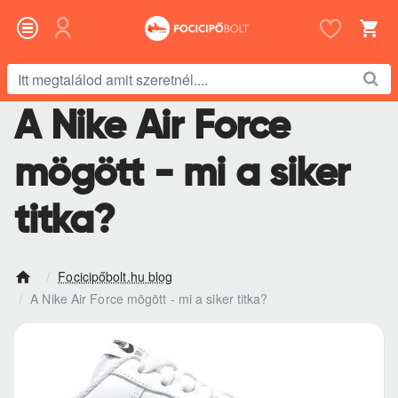
Itt
megtalálod
A Nike Air Force
amit
szeretnél....
mögött - mi a siker
titka?
Focicipőbolt.hu blog
h
A Nike Air Force mögött - mi a siker titka?
o
m
e