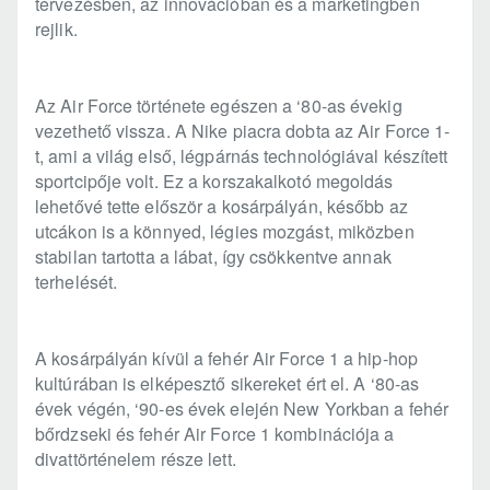
tervezésben, az innovációban és a marketingben
rejlik.
Az Air Force története egészen a ‘80-as évekig
vezethető vissza. A Nike piacra dobta az Air Force 1-
t, ami a világ első, légpárnás technológiával készített
sportcipője volt. Ez a korszakalkotó megoldás
lehetővé tette először a kosárpályán, később az
utcákon is a könnyed, légies mozgást, miközben
stabilan tartotta a lábat, így csökkentve annak
terhelését.
A kosárpályán kívül a fehér Air Force 1 a hip-hop
kultúrában is elképesztő sikereket ért el. A ‘80-as
évek végén, ‘90-es évek elején New Yorkban a fehér
bőrdzseki és fehér Air Force 1 kombinációja a
divattörténelem része lett.