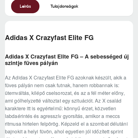
Leírás
Tulajdonságok
Adidas X Crazyfast Elite FG
Adidas X Crazyfast Elite FG – A sebességed új
szintje füves pályán
Az Adidas X Crazyfast Elite FG azoknak készült, akik a
füves pályán nem csak futnak, hanem robbannak is:
ütemváltás, kilépő cselsorozat, és az a fél méter előny,
ami gólhelyzetté változtat egy szituációt. Az X család
karaktere itt is egyértelmű: könnyű érzet, közvetlen
labdaérintés és agresszív gyorsítás, amikor a meccs
ritmusa hirtelen felpörög. Képzeld el a szombat délutáni
bajnokit a helyi füvön, ahol egyetlen jól időzített sprint