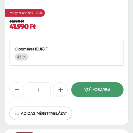
o
m
Megtakarítás
-28%
e
57.990 Ft
41.990 Ft
Cipőméret (EUR)
45 ⅓
KOSÁRBA
ADIDAS MÉRETTÁBLÁZAT