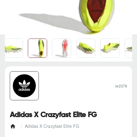
ie2376
Adidas X Crazyfast Elite FG
Adidas X Crazyfast Elite FG
h