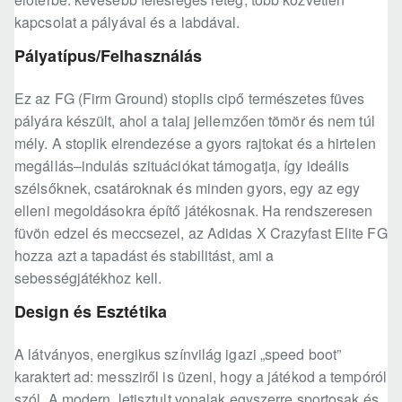
kapcsolat a pályával és a labdával.
Pályatípus/Felhasználás
Ez az FG (Firm Ground) stoplis cipő természetes füves
pályára készült, ahol a talaj jellemzően tömör és nem túl
mély. A stoplik elrendezése a gyors rajtokat és a hirtelen
megállás–indulás szituációkat támogatja, így ideális
szélsőknek, csatároknak és minden gyors, egy az egy
elleni megoldásokra építő játékosnak. Ha rendszeresen
füvön edzel és meccsezel, az Adidas X Crazyfast Elite FG
hozza azt a tapadást és stabilitást, ami a
sebességjátékhoz kell.
Design és Esztétika
A látványos, energikus színvilág igazi „speed boot”
karaktert ad: messziről is üzeni, hogy a játékod a tempóról
szól. A modern, letisztult vonalak egyszerre sportosak és