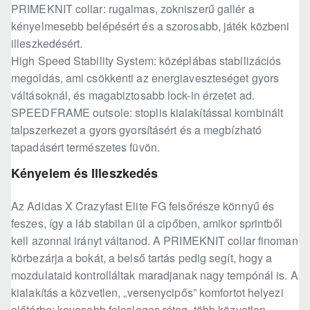
PRIMEKNIT collar: rugalmas, zokniszerű gallér a
kényelmesebb belépésért és a szorosabb, játék közbeni
illeszkedésért.
High Speed Stability System: középlábas stabilizációs
megoldás, ami csökkenti az energiaveszteséget gyors
váltásoknál, és magabiztosabb lock-in érzetet ad.
SPEEDFRAME outsole: stoplis kialakítással kombinált
talpszerkezet a gyors gyorsításért és a megbízható
tapadásért természetes füvön.
Kényelem és Illeszkedés
Az Adidas X Crazyfast Elite FG felsőrésze könnyű és
feszes, így a láb stabilan ül a cipőben, amikor sprintből
kell azonnal irányt váltanod. A PRIMEKNIT collar finoman
körbezárja a bokát, a belső tartás pedig segít, hogy a
mozdulataid kontrolláltak maradjanak nagy tempónál is. A
kialakítás a közvetlen, „versenycipős” komfortot helyezi
előtérbe: kevesebb felesleges réteg, több közvetlen