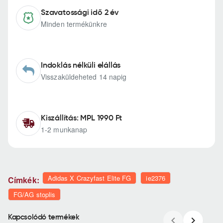
Szavatossági idő 2 év
Minden termékünkre
Indoklás nélküli elállás
Visszaküldeheted 14 napig
Kiszállítás: MPL 1990 Ft
1-2 munkanap
Adidas X Crazyfast Elite FG
ie2376
Címkék:
FG/AG stoplis
Kapcsolódó termékek