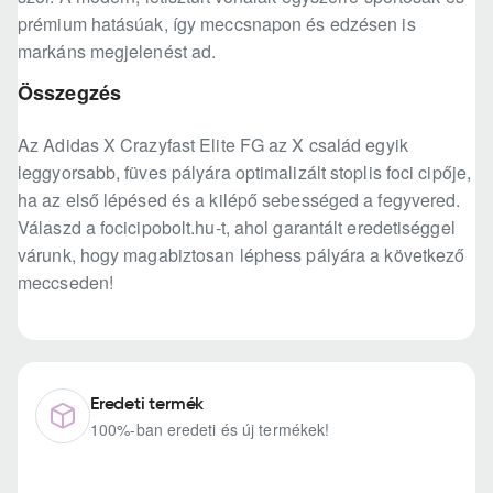
prémium hatásúak, így meccsnapon és edzésen is
markáns megjelenést ad.
Összegzés
Az Adidas X Crazyfast Elite FG az X család egyik
leggyorsabb, füves pályára optimalizált stoplis foci cipője,
ha az első lépésed és a kilépő sebességed a fegyvered.
Válaszd a focicipobolt.hu-t, ahol garantált eredetiséggel
várunk, hogy magabiztosan léphess pályára a következő
meccseden!
Eredeti termék
100%-ban eredeti és új termékek!