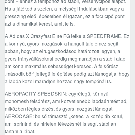
dönt – ehhez a tempóhoz ad stabil, versenycipős alapot.
Ha a játékod a szélen, a mélységi indulásokban vagy a
presszing első lépéseiben él igazán, ez a foci cipő pont
azt a dinamikát keresi, amit te is.
A Adidas X Crazyfast Elite FG lelke a SPEEDFRAME. Ez
a könnyű, gyors mozgásokra hangolt talplemez segít
abban, hogy az elrugaszkodásod határozott legyen, a
gyors irányváltásoknál pedig megmaradjon a stabil alap,
amikor a maximális sebességet keresed. A felsőrész
„második bőr” jellegű felépítése pedig azt támogatja, hogy
a labda közel maradjon hozzád nagy tempónál is.
AEROPACITY SPEEDSKIN: egyrétegű, könnyű
monomesh felsőrész, ami közvetlenebb labdaérintést ad,
miközben légies érzést és gyors mozgást támogat.
AEROCAGE: belső támasztó „ketrec” a középláb körül,
ami sprintnél és hirtelen fékezésnél is segít stabilan
tartani a lábat.