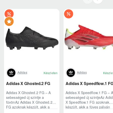
Adidas
Adidas
Készleten
Készle
Adidas X Ghosted.2 FG
Adidas X Speedflow.1 F
Adidas X Ghosted.2 FG – A
Adidas X Speedflow.1 FG – 
sebességed új szintje a
sebességed új szintjeAz Adi
füvönAz Adidas X Ghosted.2
X Speedflow.1 FG azoknak
FG azoknak készült, akik a
készült, akik a füves pályán
mérkőzés legélesebb
nem csak futnak, hanem