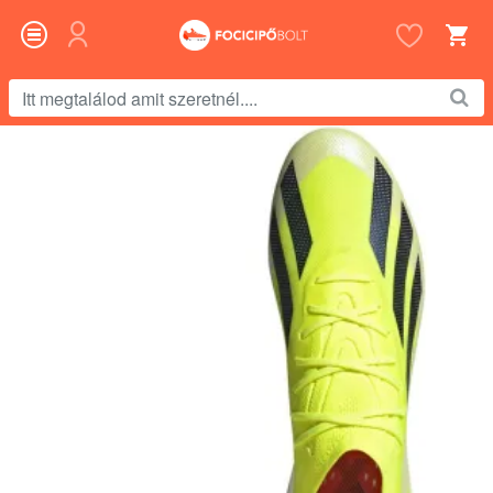
Itt
megtalálod
amit
szeretnél....