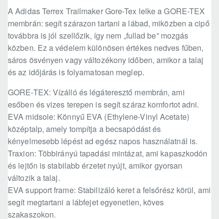
A Adidas Terrex Trailmaker Gore-Tex lelke a GORE-TEX
membrán: segít szárazon tartani a lábad, miközben a cipő
továbbra is jól szellőzik, így nem „fullad be” mozgás
közben. Ez a védelem különösen értékes nedves fűben,
sáros ösvényen vagy változékony időben, amikor a talaj
és az időjárás is folyamatosan meglep.
GORE-TEX: Vízálló és légáteresztő membrán, ami
esőben és vizes terepen is segít száraz komfortot adni.
EVA midsole: Könnyű EVA (Ethylene-Vinyl Acetate)
középtalp, amely tompítja a becsapódást és
kényelmesebb lépést ad egész napos használatnál is.
Traxion: Többirányú tapadási mintázat, ami kapaszkodón
és lejtőn is stabilabb érzetet nyújt, amikor gyorsan
változik a talaj.
EVA support frame: Stabilizáló keret a felsőrész körül, ami
segít megtartani a lábfejet egyenetlen, köves
szakaszokon.