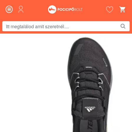
Itt
megtalálod
amit
szeretnél....