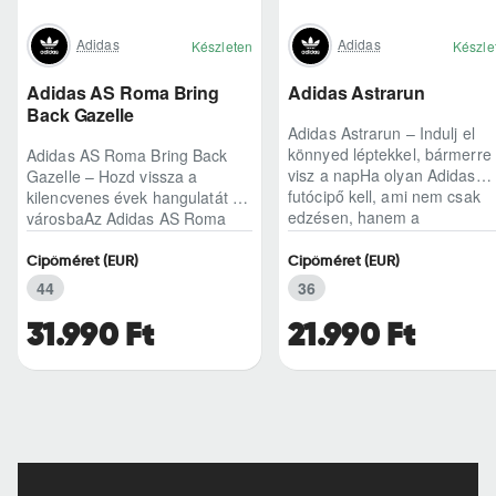
Adidas
Adidas
Készleten
Készle
Adidas AS Roma Bring
Adidas Astrarun
Back Gazelle
Adidas Astrarun – Indulj el
könnyed léptekkel, bármerre
Adidas AS Roma Bring Back
visz a napHa olyan Adidas
Gazelle – Hozd vissza a
futócipő kell, ami nem csak
kilencvenes évek hangulatát a
edzésen, hanem a
városbaAz Adidas AS Roma
hétköznapokban is kénye..
Bring Back Gazelle nem
egyszerű sneaker, hane..
Cipőméret (EUR)
Cipőméret (EUR)
44
36
31.990 Ft
21.990 Ft