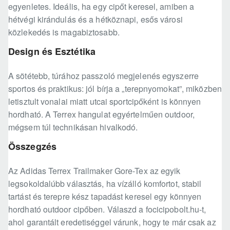
egyenletes. Ideális, ha egy cipőt keresel, amiben a
hétvégi kirándulás és a hétköznapi, esős városi
közlekedés is magabiztosabb.
Design és Esztétika
A sötétebb, túrához passzoló megjelenés egyszerre
sportos és praktikus: jól bírja a „terepnyomokat”, miközben
letisztult vonalai miatt utcai sportcipőként is könnyen
hordható. A Terrex hangulat egyértelműen outdoor,
mégsem túl technikásan hivalkodó.
Összegzés
Az Adidas Terrex Trailmaker Gore-Tex az egyik
legsokoldalúbb választás, ha vízálló komfortot, stabil
tartást és terepre kész tapadást keresel egy könnyen
hordható outdoor cipőben. Válaszd a focicipobolt.hu-t,
ahol garantált eredetiséggel várunk, hogy te már csak az