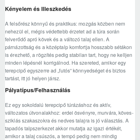
Kényelem és Illeszkedés
A felsőrész könnyű és praktikus: mozgás közben nem
nehezül el, mégis védettebb érzetet ad a túra során
felverődő apró kövek és a változó talaj ellen. A
párnázottság és a középtalp komfortja hosszabb sétákon
is érezhető, a rögzítés pedig stabilan tart, hogy ne kelljen
minden lépésnél korrigálnod. Ha szereted, amikor egy
terepcipő egyszerre ad „futós” könnyedséget és biztos
tartást, itt jó helyen jársz.
Pályatípus/Felhasználás
Ez egy sokoldalú terepcipő túrázáshoz és aktív,
változatos útvonalakhoz: erdei ösvényre, murvára, köves-
sziklás szakaszokra és nedves talajra is jó választás. A
tapadós talpszerkezet akkor mutatja az igazi értékét,
amikor a talaj csúszós, a tempó pedig nem mindig