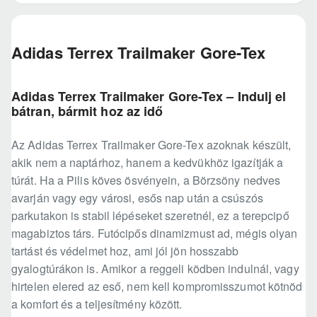
Adidas Terrex Trailmaker Gore-Tex
Adidas Terrex Trailmaker Gore-Tex – Indulj el
bátran, bármit hoz az idő
Az Adidas Terrex Trailmaker Gore-Tex azoknak készült,
akik nem a naptárhoz, hanem a kedvükhöz igazítják a
túrát. Ha a Pilis köves ösvényein, a Börzsöny nedves
avarján vagy egy városi, esős nap után a csúszós
parkutakon is stabil lépéseket szeretnél, ez a terepcipő
magabiztos társ. Futócipős dinamizmust ad, mégis olyan
tartást és védelmet hoz, ami jól jön hosszabb
gyalogtúrákon is. Amikor a reggeli ködben indulnál, vagy
hirtelen elered az eső, nem kell kompromisszumot kötnöd
a komfort és a teljesítmény között.