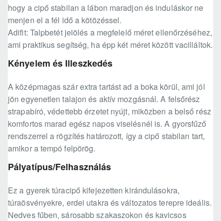
hogy a cipő stabilan a lábon maradjon és induláskor ne
menjen el a fél idő a kötözéssel.
Adifit: Talpbetét jelölés a megfelelő méret ellenőrzéséhez,
ami praktikus segítség, ha épp két méret között vacilláltok.
Kényelem és Illeszkedés
A középmagas szár extra tartást ad a boka körül, ami jól
jön egyenetlen talajon és aktív mozgásnál. A felsőrész
strapabíró, védettebb érzetet nyújt, miközben a belső rész
komfortos marad egész napos viselésnél is. A gyorsfűző
rendszerrel a rögzítés határozott, így a cipő stabilan tart,
amikor a tempó felpörög.
Pályatípus/Felhasználás
Ez a gyerek túracipő kifejezetten kirándulásokra,
túraösvényekre, erdei utakra és változatos terepre ideális.
Nedves fűben, sárosabb szakaszokon és kavicsos