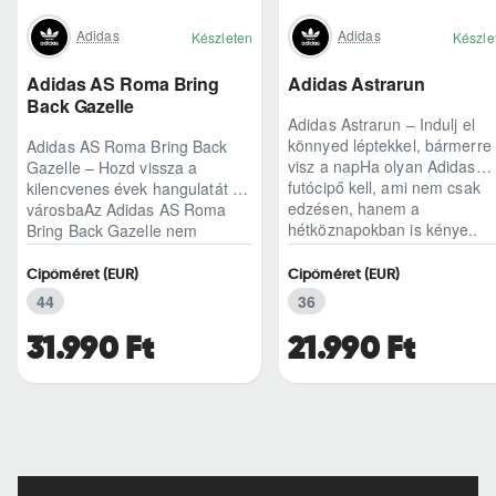
Adidas
Adidas
Készleten
Készle
Adidas AS Roma Bring
Adidas Astrarun
Back Gazelle
Adidas Astrarun – Indulj el
könnyed léptekkel, bármerre
Adidas AS Roma Bring Back
visz a napHa olyan Adidas
Gazelle – Hozd vissza a
futócipő kell, ami nem csak
kilencvenes évek hangulatát a
edzésen, hanem a
városbaAz Adidas AS Roma
hétköznapokban is kénye..
Bring Back Gazelle nem
egyszerű sneaker, hane..
Cipőméret (EUR)
Cipőméret (EUR)
44
36
31.990 Ft
21.990 Ft