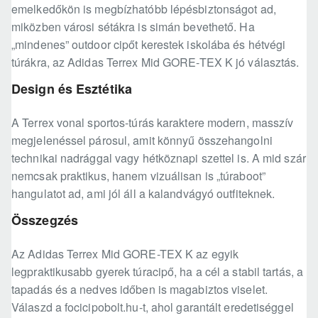
emelkedőkön is megbízhatóbb lépésbiztonságot ad,
miközben városi sétákra is simán bevethető. Ha
„mindenes” outdoor cipőt kerestek iskolába és hétvégi
túrákra, az Adidas Terrex Mid GORE-TEX K jó választás.
Design és Esztétika
A Terrex vonal sportos-túrás karaktere modern, masszív
megjelenéssel párosul, amit könnyű összehangolni
technikai nadrággal vagy hétköznapi szettel is. A mid szár
nemcsak praktikus, hanem vizuálisan is „túraboot”
hangulatot ad, ami jól áll a kalandvágyó outfiteknek.
Összegzés
Az Adidas Terrex Mid GORE-TEX K az egyik
legpraktikusabb gyerek túracipő, ha a cél a stabil tartás, a
tapadás és a nedves időben is magabiztos viselet.
Válaszd a focicipobolt.hu-t, ahol garantált eredetiséggel