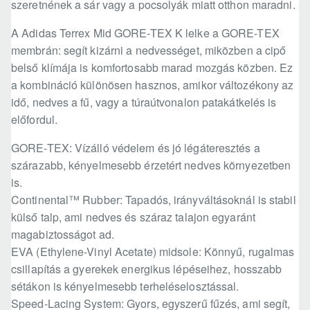
szeretnének a sár vagy a pocsolyák miatt otthon maradni.
A Adidas Terrex Mid GORE-TEX K lelke a GORE-TEX
membrán: segít kizárni a nedvességet, miközben a cipő
belső klímája is komfortosabb marad mozgás közben. Ez
a kombináció különösen hasznos, amikor változékony az
idő, nedves a fű, vagy a túraútvonalon patakátkelés is
előfordul.
GORE-TEX: Vízálló védelem és jó légáteresztés a
szárazabb, kényelmesebb érzetért nedves környezetben
is.
Continental™ Rubber: Tapadós, irányváltásoknál is stabil
külső talp, ami nedves és száraz talajon egyaránt
magabiztosságot ad.
EVA (Ethylene-Vinyl Acetate) midsole: Könnyű, rugalmas
csillapítás a gyerekek energikus lépéseihez, hosszabb
sétákon is kényelmesebb terheléselosztással.
Speed-Lacing System: Gyors, egyszerű fűzés, ami segít,