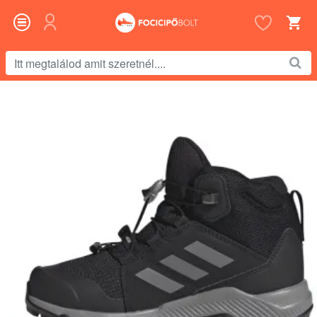
Itt
megtalálod
amit
szeretnél....