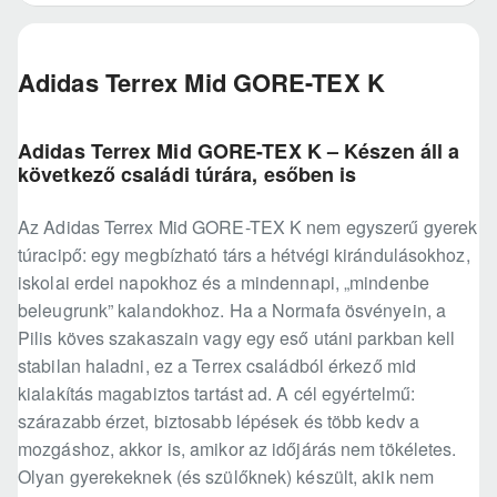
Adidas Terrex Mid GORE-TEX K
Adidas Terrex Mid GORE-TEX K – Készen áll a
következő családi túrára, esőben is
Az Adidas Terrex Mid GORE-TEX K nem egyszerű gyerek
túracipő: egy megbízható társ a hétvégi kirándulásokhoz,
iskolai erdei napokhoz és a mindennapi, „mindenbe
beleugrunk” kalandokhoz. Ha a Normafa ösvényein, a
Pilis köves szakaszain vagy egy eső utáni parkban kell
stabilan haladni, ez a Terrex családból érkező mid
kialakítás magabiztos tartást ad. A cél egyértelmű:
szárazabb érzet, biztosabb lépések és több kedv a
mozgáshoz, akkor is, amikor az időjárás nem tökéletes.
Olyan gyerekeknek (és szülőknek) készült, akik nem