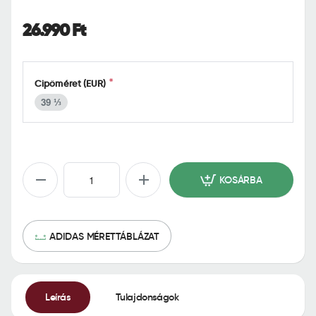
o
m
26.990 Ft
e
Cipőméret (EUR)
39 ⅓
KOSÁRBA
ADIDAS MÉRETTÁBLÁZAT
Leírás
Tulajdonságok