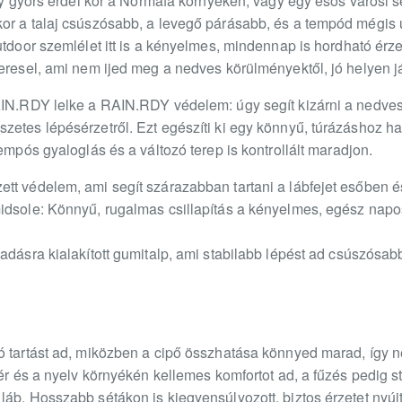
egy gyors erdei kör a Normafa környékén, vagy egy esős városi sé
or a talaj csúszósabb, a levegő párásabb, és a tempód mégis
utdoor szemlélet itt is a kényelmes, mindennap is hordható érzet
eresel, ami nem ijed meg a nedves körülményektől, jó helyen j
AIN.RDY lelke a RAIN.RDY védelem: úgy segít kizárni a nedve
etes lépésérzetről. Ezt egészíti ki egy könnyű, túrázáshoz hang
empós gyaloglás és a változó terep is kontrollált maradjon.
t védelem, ami segít szárazabban tartani a lábfejet esőben és
midsole: Könnyű, rugalmas csillapítás a kényelmes, egész nap
padásra kialakított gumitalp, ami stabilabb lépést ad csúszósa
ó tartást ad, miközben a cipő összhatása könnyed marad, így
ér és a nyelv környékén kellemes komfortot ad, a fűzés pedig st
áb. Hosszabb sétákon is kiegyensúlyozott, biztos érzetet nyújt