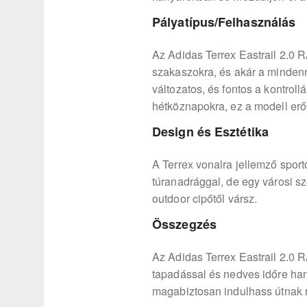
Pályatípus/Felhasználás
Az Adidas Terrex Eastrail 2.0 R
szakaszokra, és akár a mindenna
változatos, és fontos a kontrol
hétköznapokra, ez a modell erő
Design és Esztétika
A Terrex vonalra jellemző spor
túranadrággal, de egy városi sz
outdoor cipőtől vársz.
Összegzés
Az Adidas Terrex Eastrail 2.0 
tapadással és nedves időre hang
magabiztosan indulhass útnak 