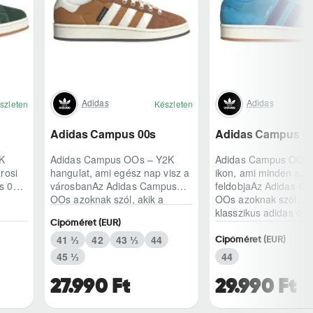
Adidas
Adidas
szleten
Készleten
Adidas Campus 00s
Adidas Campus 0
K
Adidas Campus OOs – Y2K
Adidas Campus OOs –
rosi
hangulat, ami egész nap visz a
ikon, ami minden szet
s 00s
városbanAz Adidas Campus
feldobjaAz Adidas C
OOs azoknak szól, akik a
OOs azoknak szól, ak
klasszikus adidas örökséget
klasszikus adidas örö
Cipőméret (EUR)
modern, kétezres ..
modern, kétezres..
41 ⅓
42
43 ⅓
44
Cipőméret (EUR)
45 ⅓
44
27.990 Ft
29.990 Ft