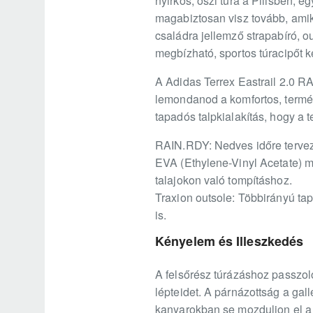
nyirkos, őszi túra a Pilisben, 
magabiztosan visz tovább, amik
családra jellemző strapabíró, o
megbízható, sportos túracipőt k
A Adidas Terrex Eastrail 2.0 R
lemondanod a komfortos, termész
tapadós talpkialakítás, hogy a t
RAIN.RDY: Nedves időre tervezet
EVA (Ethylene-Vinyl Acetate) 
talajokon való tompításhoz.
Traxion outsole: Többirányú ta
is.
Kényelem és Illeszkedés
A felsőrész túrázáshoz passzol
lépteidet. A párnázottság a gall
kanyarokban se mozduljon el a l