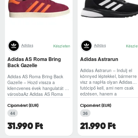
Adidas
Adidas
Készleten
Készle
Adidas AS Roma Bring
Adidas Astrarun
Back Gazelle
Adidas Astrarun – Indulj el
könnyed léptekkel, bármerre
Adidas AS Roma Bring Back
visz a napHa olyan Adidas
Gazelle – Hozd vissza a
futócipő kell, ami nem csak
kilencvenes évek hangulatát a
edzésen, hanem a
városbaAz Adidas AS Roma
hétköznapokban is kénye..
Bring Back Gazelle nem
egyszerű sneaker, hane..
Cipőméret (EUR)
Cipőméret (EUR)
44
36
31.990 Ft
21.990 Ft