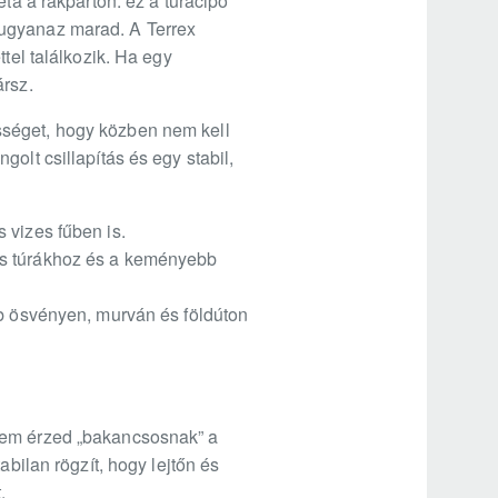
ta a rakparton: ez a túracipő
 ugyanaz marad. A Terrex
tel találkozik. Ha egy
ársz.
sséget, hogy közben nem kell
olt csillapítás és egy stabil,
 vizes fűben is.
os túrákhoz és a keményebb
bb ösvényen, murván és földúton
 nem érzed „bakancsosnak” a
abilan rögzít, hogy lejtőn és
.