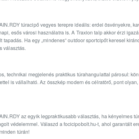
AIN.RDY túracipő vegyes terepre ideális: erdei ösvényekre, ka
pi, esős városi használatra is. A Traxion talp akkor érzi igazán
lált tapadás. Ha egy „mindenes” outdoor sportcipőt keresel kirán
s választás.
tos, technikai megjelenés praktikus túrahangulattal párosul: k
ettel is vállalható. Az összkép modern és célratörő, pont olyan,
RAIN.RDY az egyik legpraktikusabb választás, ha kényelmes túra
olt védelemmel. Válaszd a focicipobolt.hu-t, ahol garantált e
minden túrán!