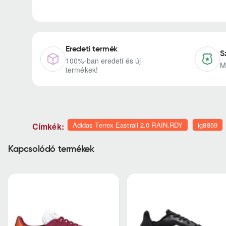
Eredeti termék
S
100%-ban eredeti és új
M
termékek!
Adidas Terrex Eastrail 2.0 RAIN.RDY
ig8859
Címkék:
Kapcsolódó termékek