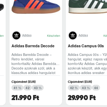
Adidas
Adidas
ten
Készleten
Ké
Adidas Barreda Decode
Adidas Campus 00s
Adidas Baredda Decode –
Adidas Campus 00s – Y2
Retro lendület, városi
hangulat, egész napos vá
komforttalAz Adidas Baredda
komfortAz Adidas Campu
Decode azoknak szól, akik a
azoknak készült, akik egy
klasszikus adidas hangulatot
ikonikus adidas sneaker
modern, mindennap ..
karakterét keresik,..
Cipőméret (EUR)
Cipőméret (EUR)
41 ⅓
42
43 ⅓
42 ⅔
43 ⅓
44
21.990 Ft
29.990 Ft