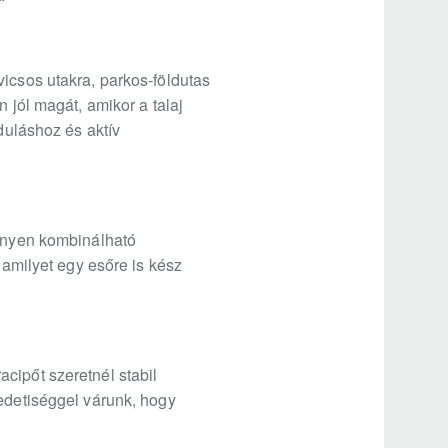
vicsos utakra, parkos-földutas
 jól magát, amikor a talaj
duláshoz és aktív
önnyen kombinálható
 amilyet egy esőre is kész
cipőt szeretnél stabil
redetiséggel várunk, hogy