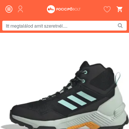
Itt
megtalálod
amit
szeretnél....