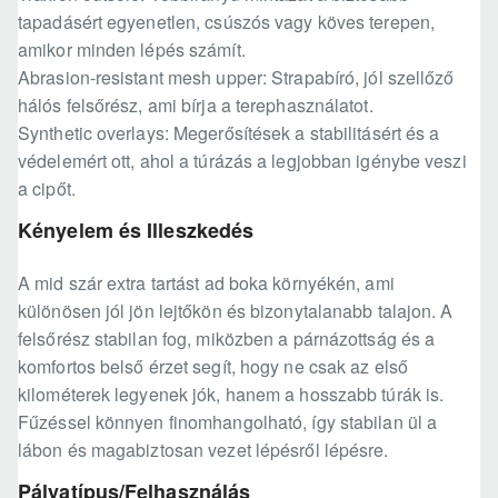
tapadásért egyenetlen, csúszós vagy köves terepen,
amikor minden lépés számít.
Abrasion-resistant mesh upper: Strapabíró, jól szellőző
hálós felsőrész, ami bírja a terephasználatot.
Synthetic overlays: Megerősítések a stabilitásért és a
védelemért ott, ahol a túrázás a legjobban igénybe veszi
a cipőt.
Kényelem és Illeszkedés
A mid szár extra tartást ad boka környékén, ami
különösen jól jön lejtőkön és bizonytalanabb talajon. A
felsőrész stabilan fog, miközben a párnázottság és a
komfortos belső érzet segít, hogy ne csak az első
kilométerek legyenek jók, hanem a hosszabb túrák is.
Fűzéssel könnyen finomhangolható, így stabilan ül a
lábon és magabiztosan vezet lépésről lépésre.
Pályatípus/Felhasználás