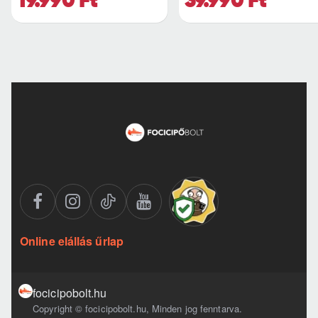
19.990 Ft
39.990 Ft
Online elállás űrlap
focicipobolt.hu
Copyright © focicipobolt.hu, Minden jog fenntarva.