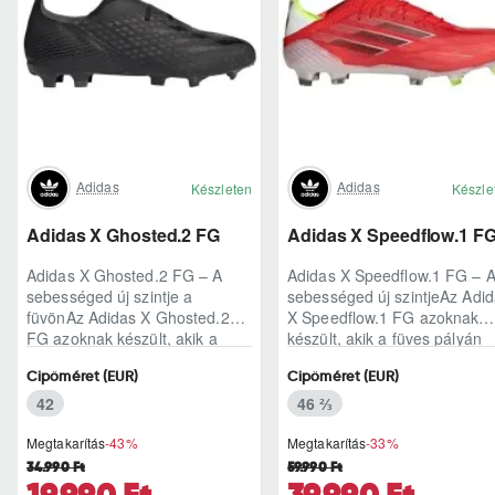
Adidas
Adidas
Készleten
Készle
Adidas X Ghosted.2 FG
Adidas X Speedflow.1 F
Adidas X Ghosted.2 FG – A
Adidas X Speedflow.1 FG – 
sebességed új szintje a
sebességed új szintjeAz Adi
füvönAz Adidas X Ghosted.2
X Speedflow.1 FG azoknak
FG azoknak készült, akik a
készült, akik a füves pályán
mérkőzés legélesebb
nem csak futnak, hanem
Cipőméret (EUR)
Cipőméret (EUR)
pillanataiban is azonnal r..
ritmust diktál..
42
46 ⅔
Megtakarítás
-43%
Megtakarítás
-33%
34.990 Ft
59.990 Ft