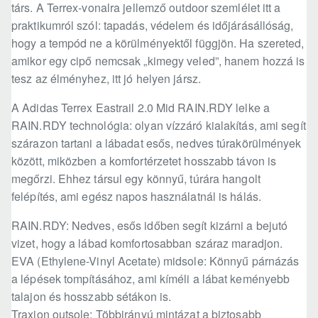
társ. A Terrex-vonalra jellemző outdoor szemlélet itt a
praktikumról szól: tapadás, védelem és időjárásállóság,
hogy a tempód ne a körülményektől függjön. Ha szereted,
amikor egy cipő nemcsak „kimegy veled”, hanem hozzá is
tesz az élményhez, itt jó helyen jársz.
A Adidas Terrex Eastrail 2.0 Mid RAIN.RDY lelke a
RAIN.RDY technológia: olyan vízzáró kialakítás, ami segít
szárazon tartani a lábadat esős, nedves túrakörülmények
között, miközben a komfortérzetet hosszabb távon is
megőrzi. Ehhez társul egy könnyű, túrára hangolt
felépítés, ami egész napos használatnál is hálás.
RAIN.RDY: Nedves, esős időben segít kizárni a bejutó
vizet, hogy a lábad komfortosabban száraz maradjon.
EVA (Ethylene-Vinyl Acetate) midsole: Könnyű párnázás
a lépések tompításához, ami kíméli a lábat keményebb
talajon és hosszabb sétákon is.
Traxion outsole: Többirányú mintázat a biztosabb