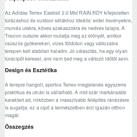
Az Adidas Terrex Eastrail 2.0 Mid RAIN.RDY kifejezetten
túrázáshoz és outdoor sétákhoz ideális: erdei ösvényekre,
murvás utakra, köves szakaszokra és nedves talajra. A
Traxion outsole akkor mutatja meg az előnyét, amikor
csúszós gyökereken, vizes földúton vagy változatos
terepen kell stabilan haladni. Jó választás, ha egy olyan
túracipőt keresel, ami nem ijed meg a változó időtől sem.
Design és Esztétika
A terepre hangolt, sportos Terrex-megjelenés egyszerre
praktikus és utcán is vállalható. A mid szár markánsabb
karaktert ad, miközben a masszívabb felépítés ránézésre
is sugallja: ez a cipő a természetben érzi igazán otthon
magát.
Összegzés