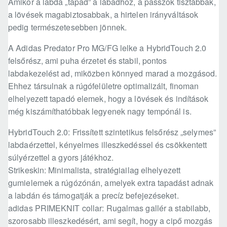
Amikor a labda „tapad” a lábadhoz, a passzok tisztábbak,
a lövések magabiztosabbak, a hirtelen irányváltások
pedig természetesebben jönnek.
A Adidas Predator Pro MG/FG lelke a HybridTouch 2.0
felsőrész, ami puha érzetet és stabil, pontos
labdakezelést ad, miközben könnyed marad a mozgásod.
Ehhez társulnak a rúgófelületre optimalizált, finoman
elhelyezett tapadó elemek, hogy a lövések és indítások
még kiszámíthatóbbak legyenek nagy tempónál is.
HybridTouch 2.0: Frissített szintetikus felsőrész „selymes”
labdaérzettel, kényelmes illeszkedéssel és csökkentett
súlyérzettel a gyors játékhoz.
Strikeskin: Minimalista, stratégiailag elhelyezett
gumielemek a rúgózónán, amelyek extra tapadást adnak
a labdán és támogatják a precíz befejezéseket.
adidas PRIMEKNIT collar: Rugalmas gallér a stabilabb,
szorosabb illeszkedésért, ami segít, hogy a cipő mozgás