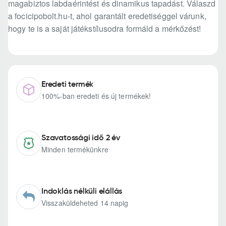
magabiztos labdaérintést és dinamikus tapadást. Válaszd
a focicipobolt.hu-t, ahol garantált eredetiséggel várunk,
hogy te is a saját játékstílusodra formáld a mérkőzést!
Eredeti termék
100%-ban eredeti és új termékek!
Szavatossági idő 2 év
Minden termékünkre
Indoklás nélküli elállás
Visszaküldeheted 14 napig