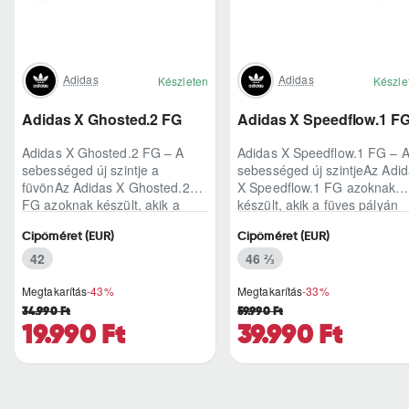
Adidas
Adidas
Készleten
Készle
Adidas X Ghosted.2 FG
Adidas X Speedflow.1 F
Adidas X Ghosted.2 FG – A
Adidas X Speedflow.1 FG – 
sebességed új szintje a
sebességed új szintjeAz Adi
füvönAz Adidas X Ghosted.2
X Speedflow.1 FG azoknak
FG azoknak készült, akik a
készült, akik a füves pályán
mérkőzés legélesebb
nem csak futnak, hanem
Cipőméret (EUR)
Cipőméret (EUR)
pillanataiban is azonnal r..
ritmust diktál..
42
46 ⅔
Megtakarítás
-43%
Megtakarítás
-33%
34.990 Ft
59.990 Ft
19.990 Ft
39.990 Ft