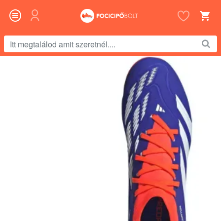
Itt
megtalálod
amit
szeretnél....