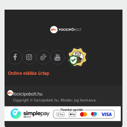
Online elállás űrlap
focicipobolt.hu
Copyright © focicipobolt.hu, Minden jog fenntarva.