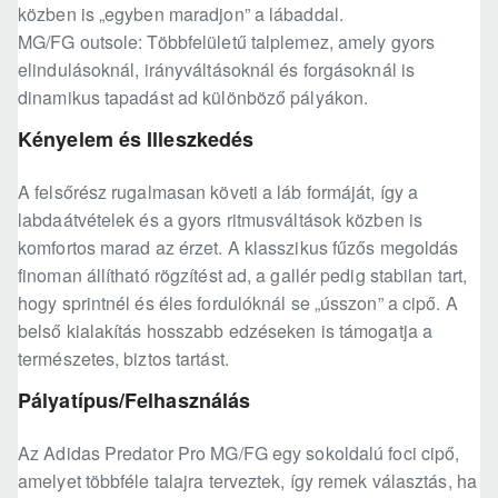
közben is „egyben maradjon” a lábaddal.
MG/FG outsole: Többfelületű talplemez, amely gyors
elindulásoknál, irányváltásoknál és forgásoknál is
dinamikus tapadást ad különböző pályákon.
Kényelem és Illeszkedés
A felsőrész rugalmasan követi a láb formáját, így a
labdaátvételek és a gyors ritmusváltások közben is
komfortos marad az érzet. A klasszikus fűzős megoldás
finoman állítható rögzítést ad, a gallér pedig stabilan tart,
hogy sprintnél és éles fordulóknál se „ússzon” a cipő. A
belső kialakítás hosszabb edzéseken is támogatja a
természetes, biztos tartást.
Pályatípus/Felhasználás
Az Adidas Predator Pro MG/FG egy sokoldalú foci cipő,
amelyet többféle talajra terveztek, így remek választás, ha