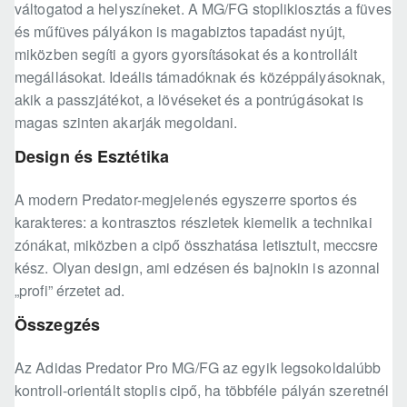
váltogatod a helyszíneket. A MG/FG stoplikiosztás a füves
és műfüves pályákon is magabiztos tapadást nyújt,
miközben segíti a gyors gyorsításokat és a kontrollált
megállásokat. Ideális támadóknak és középpályásoknak,
akik a passzjátékot, a lövéseket és a pontrúgásokat is
magas szinten akarják megoldani.
Design és Esztétika
A modern Predator-megjelenés egyszerre sportos és
karakteres: a kontrasztos részletek kiemelik a technikai
zónákat, miközben a cipő összhatása letisztult, meccsre
kész. Olyan design, ami edzésen és bajnokin is azonnal
„profi” érzetet ad.
Összegzés
Az Adidas Predator Pro MG/FG az egyik legsokoldalúbb
kontroll-orientált stoplis cipő, ha többféle pályán szeretnél