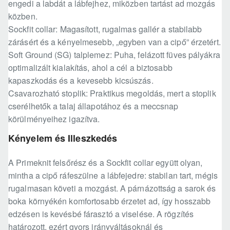
engedi a labdát a lábfejhez, miközben tartást ad mozgás
közben.
Sockfit collar: Magasított, rugalmas gallér a stabilabb
zárásért és a kényelmesebb, „egyben van a cipő” érzetért.
Soft Ground (SG) talplemez: Puha, felázott füves pályákra
optimalizált kialakítás, ahol a cél a biztosabb
kapaszkodás és a kevesebb kicsúszás.
Csavarozható stoplik: Praktikus megoldás, mert a stoplik
cserélhetők a talaj állapotához és a meccsnap
körülményeihez igazítva.
Kényelem és Illeszkedés
A Primeknit felsőrész és a Sockfit collar együtt olyan,
mintha a cipő ráfeszülne a lábfejedre: stabilan tart, mégis
rugalmasan követi a mozgást. A párnázottság a sarok és
boka környékén komfortosabb érzetet ad, így hosszabb
edzésen is kevésbé fárasztó a viselése. A rögzítés
határozott, ezért gyors irányváltásoknál és