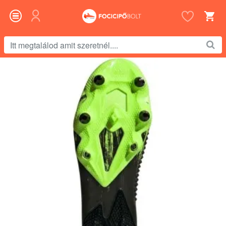
Itt
megtalálod
amit
szeretnél....