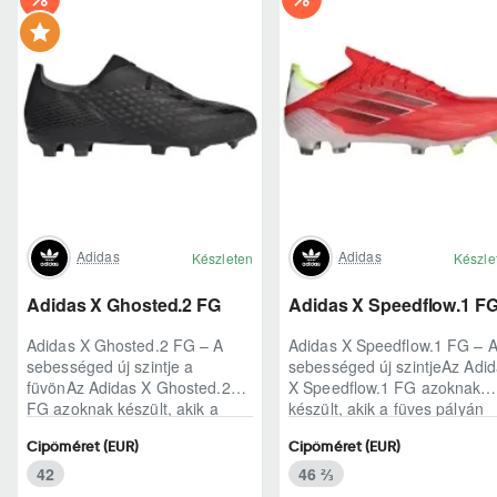
Adidas
Adidas
Készleten
Készle
Adidas X Ghosted.2 FG
Adidas X Speedflow.1 F
Adidas X Ghosted.2 FG – A
Adidas X Speedflow.1 FG – 
sebességed új szintje a
sebességed új szintjeAz Adi
füvönAz Adidas X Ghosted.2
X Speedflow.1 FG azoknak
FG azoknak készült, akik a
készült, akik a füves pályán
mérkőzés legélesebb
nem csak futnak, hanem
Cipőméret (EUR)
Cipőméret (EUR)
pillanataiban is azonnal r..
ritmust diktál..
42
46 ⅔