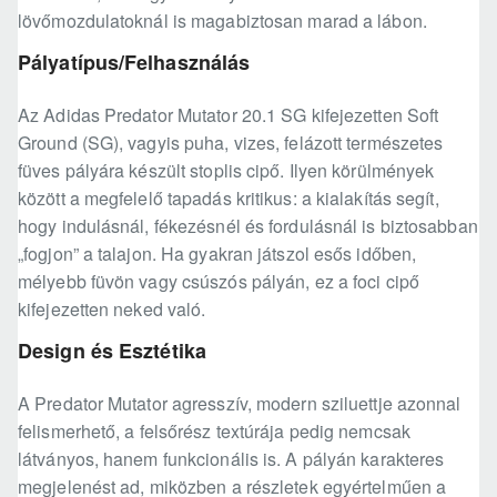
lövőmozdulatoknál is magabiztosan marad a lábon.
Pályatípus/Felhasználás
Az Adidas Predator Mutator 20.1 SG kifejezetten Soft
Ground (SG), vagyis puha, vizes, felázott természetes
füves pályára készült stoplis cipő. Ilyen körülmények
között a megfelelő tapadás kritikus: a kialakítás segít,
hogy indulásnál, fékezésnél és fordulásnál is biztosabban
„fogjon” a talajon. Ha gyakran játszol esős időben,
mélyebb füvön vagy csúszós pályán, ez a foci cipő
kifejezetten neked való.
Design és Esztétika
A Predator Mutator agresszív, modern sziluettje azonnal
felismerhető, a felsőrész textúrája pedig nemcsak
látványos, hanem funkcionális is. A pályán karakteres
megjelenést ad, miközben a részletek egyértelműen a