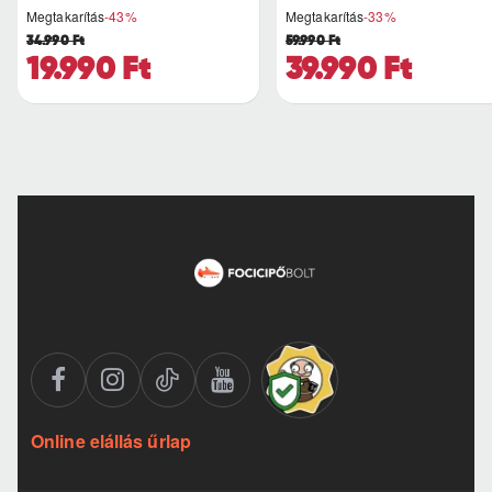
Megtakarítás
-43%
Megtakarítás
-33%
34.990 Ft
59.990 Ft
19.990 Ft
39.990 Ft
Online elállás űrlap