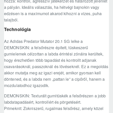
hozza: kontroll, agresszív játékérzet és határozott jelenlét
a pályán. Ideális választás, ha hétvégi bajnokin vagy
edzésen is a maximumot akarod kihozni a vizes, puha
talajból.
Technológia
Az Adidas Predator Mutator 20.1 SG lelke a
DEMONSKIN: a felsőrészre épített, tüskeszerű
gumielemek célzottan a labda érintési zónáira kerültek,
hogy érezhetően több tapadást és kontrollt adjanak
csavarásoknál, passzoknál és lövéseknél. Ez a megoldás
akkor mutatja meg az igazi erejét, amikor gyorsan kell
döntened, és a labda nem „pattan le” a cipőről, hanem a
mozdulatodhoz igazodik.
DEMONSKIN: Texturált gumitüskék a felsőrészen a jobb
labdatapadásért, kontrollért és pörgetésért.
Primeknit: Zokniszerű, rugalmas felsőrész, amely közel