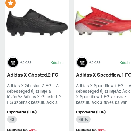
Adidas
Adidas
Készleten
Készle
Adidas X Ghosted.2 FG
Adidas X Speedflow.1 F
Adidas X Ghosted.2 FG – A
Adidas X Speedflow.1 FG – 
sebességed új szintje a
sebességed új szintjeAz Adi
füvönAz Adidas X Ghosted.2
X Speedflow.1 FG azoknak
FG azoknak készült, akik a
készült, akik a füves pályán
mérkőzés legélesebb
nem csak futnak, hanem
Cipőméret (EUR)
Cipőméret (EUR)
pillanataiban is azonnal r..
ritmust diktál..
42
46 ⅔
Megtakarítás
-43%
Megtakarítás
-33%