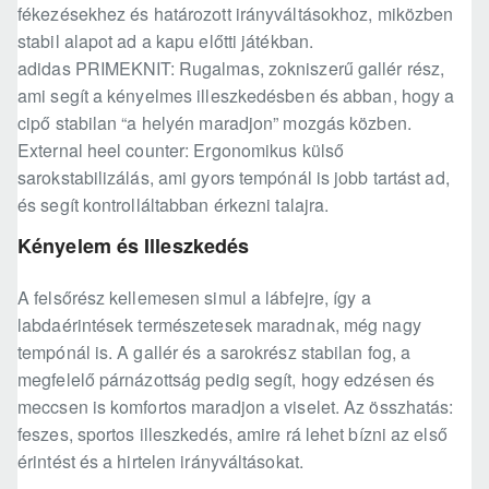
fékezésekhez és határozott irányváltásokhoz, miközben
stabil alapot ad a kapu előtti játékban.
adidas PRIMEKNIT: Rugalmas, zokniszerű gallér rész,
ami segít a kényelmes illeszkedésben és abban, hogy a
cipő stabilan “a helyén maradjon” mozgás közben.
External heel counter: Ergonomikus külső
sarokstabilizálás, ami gyors tempónál is jobb tartást ad,
és segít kontrolláltabban érkezni talajra.
Kényelem és Illeszkedés
A felsőrész kellemesen simul a lábfejre, így a
labdaérintések természetesek maradnak, még nagy
tempónál is. A gallér és a sarokrész stabilan fog, a
megfelelő párnázottság pedig segít, hogy edzésen és
meccsen is komfortos maradjon a viselet. Az összhatás:
feszes, sportos illeszkedés, amire rá lehet bízni az első
érintést és a hirtelen irányváltásokat.