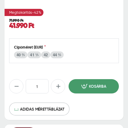
o
m
Megtakarítás
-42%
e
71.990 Ft
41.990 Ft
Cipőméret (EUR)
40 ⅔
41 ⅓
42
44 ⅔
KOSÁRBA
ADIDAS MÉRETTÁBLÁZAT