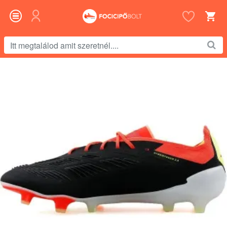
Itt
megtalálod
amit
szeretnél....