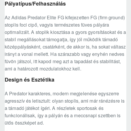
Pályatípus/Felhasználás
Az Adidas Predator Elite FG kifejezetten FG (firm ground)
stoplis foci cipő, vagyis természetes füves pályára
optimalizált. A stoplik kiosztása a gyors gyorsításokat és a
stabil megállásokat támogatja, így jól működik támadó
középpályásként, csatárként, de akkor is, ha sokat váltasz
irányt a vonal mellett. Ha szárazabb vagy enyhén nedves
füvön játszol, itt kapod meg azt a tapadást és stabilitást,
ami a határozott mozdulatokhoz kell.
Design és Esztétika
A Predator karakteres, modern megjelenése egyszerre
agresszív és letisztult: olyan stoplis, ami már ránézésre is
a támadó játékot ígéri. A részletek sportosak és
funkcionálisak, így a pályán és a meccsnapi szettben is
ütős összképet ad.