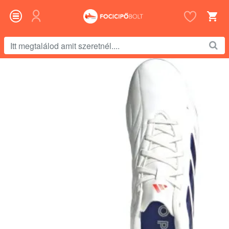
Itt
megtalálod
amit
szeretnél....