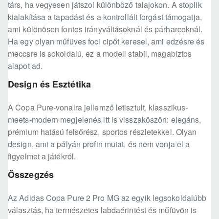
társ, ha vegyesen játszol különböző talajokon. A stoplik
kialakítása a tapadást és a kontrollált forgást támogatja,
ami különösen fontos irányváltásoknál és párharcoknál.
Ha egy olyan műfüves foci cipőt keresel, ami edzésre és
meccsre is sokoldalú, ez a modell stabil, magabiztos
alapot ad.
Design és Esztétika
A Copa Pure-vonalra jellemző letisztult, klasszikus-
meets-modern megjelenés itt is visszaköszön: elegáns,
prémium hatású felsőrész, sportos részletekkel. Olyan
design, ami a pályán profin mutat, és nem vonja el a
figyelmet a játékról.
Összegzés
Az Adidas Copa Pure 2 Pro MG az egyik legsokoldalúbb
választás, ha természetes labdaérintést és műfüvön is