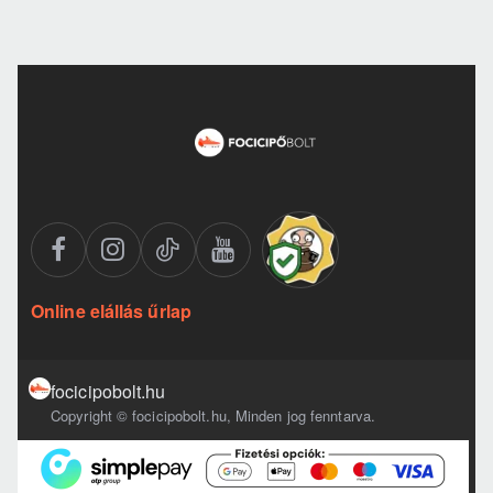
Online elállás űrlap
focicipobolt.hu
Copyright © focicipobolt.hu, Minden jog fenntarva.