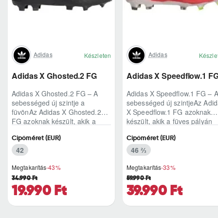
Adidas
Adidas
Készleten
Készle
Adidas X Ghosted.2 FG
Adidas X Speedflow.1 F
Adidas X Ghosted.2 FG – A
Adidas X Speedflow.1 FG – 
sebességed új szintje a
sebességed új szintjeAz Adi
füvönAz Adidas X Ghosted.2
X Speedflow.1 FG azoknak
FG azoknak készült, akik a
készült, akik a füves pályán
mérkőzés legélesebb
nem csak futnak, hanem
Cipőméret (EUR)
Cipőméret (EUR)
pillanataiban is azonnal r..
ritmust diktál..
42
46 ⅔
Megtakarítás
-43%
Megtakarítás
-33%
34.990 Ft
59.990 Ft
19.990 Ft
39.990 Ft