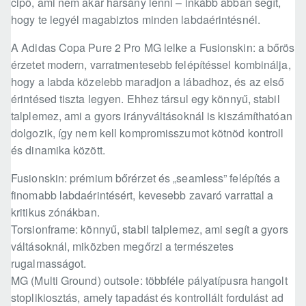
cipő, ami nem akar harsány lenni – inkább abban segít,
hogy te legyél magabiztos minden labdaérintésnél.
A Adidas Copa Pure 2 Pro MG lelke a Fusionskin: a bőrös
érzetet modern, varratmentesebb felépítéssel kombinálja,
hogy a labda közelebb maradjon a lábadhoz, és az első
érintésed tiszta legyen. Ehhez társul egy könnyű, stabil
talplemez, ami a gyors irányváltásoknál is kiszámíthatóan
dolgozik, így nem kell kompromisszumot kötnöd kontroll
és dinamika között.
Fusionskin: prémium bőrérzet és „seamless” felépítés a
finomabb labdaérintésért, kevesebb zavaró varrattal a
kritikus zónákban.
Torsionframe: könnyű, stabil talplemez, ami segít a gyors
váltásoknál, miközben megőrzi a természetes
rugalmasságot.
MG (Multi Ground) outsole: többféle pályatípusra hangolt
stoplikiosztás, amely tapadást és kontrollált fordulást ad