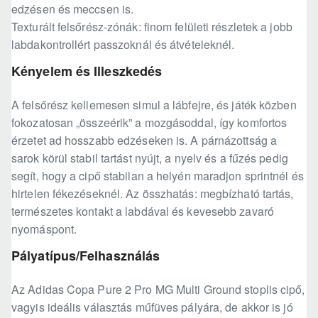
edzésen és meccsen is.
Texturált felsőrész-zónák: finom felületi részletek a jobb
labdakontrollért passzoknál és átvételeknél.
Kényelem és Illeszkedés
A felsőrész kellemesen simul a lábfejre, és játék közben
fokozatosan „összeérik” a mozgásoddal, így komfortos
érzetet ad hosszabb edzéseken is. A párnázottság a
sarok körül stabil tartást nyújt, a nyelv és a fűzés pedig
segít, hogy a cipő stabilan a helyén maradjon sprintnél és
hirtelen fékezéseknél. Az összhatás: megbízható tartás,
természetes kontakt a labdával és kevesebb zavaró
nyomáspont.
Pályatípus/Felhasználás
Az Adidas Copa Pure 2 Pro MG Multi Ground stoplis cipő,
vagyis ideális választás műfüves pályára, de akkor is jó